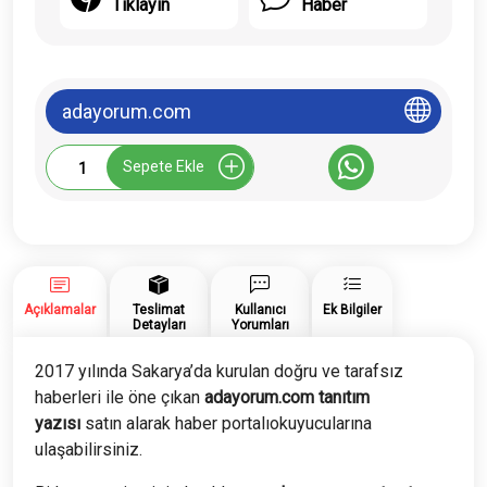
Tıklayın
Haber
adayorum.com
Adayorum.com
Sepete Ekle
Tanıtım
Yazısı
adet
Açıklamalar
Teslimat
Kullanıcı
Ek Bilgiler
Detayları
Yorumları
2017 yılında Sakarya’da kurulan doğru ve tarafsız
haberleri ile öne çıkan
adayorum.com tanıtım
yazısı
satın alarak haber portalıokuyucularına
ulaşabilirsiniz.