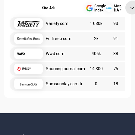
Google
Moz
Site Adı
Index
DA
Variety.com
1.030k
93
Eu.freep.com
2k
91
Wwd.com
406k
88
Sourcingjournal.com
14.300
75
Samsunolay.com.tr
0
18