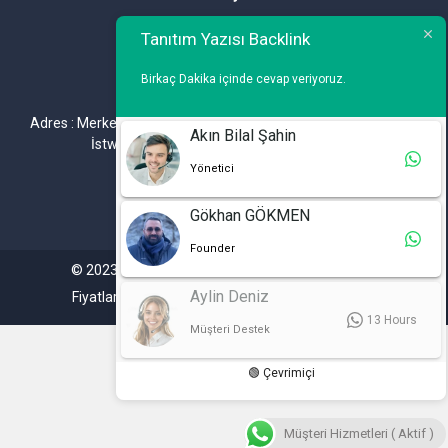
Telefon : 0 212 461 75 87
Tanıtım Yazısı Backlink
WhatsApp : 0 212 461 75 87
Birkaç Dakika içinde cevap veriyoruz.
E-mail :
info@tanitimyazisi.com.tr
Adres : Merkez Mh. DeğirmenBahçe Cd. A1 A Blok D : 19 Kat :1
Akın Bilal Şahin
İstwest Rezidans Bahçelievler / İSTANBUL
Yönetici
Gökhan GÖKMEN
Founder
© 2023. Tüm hakları saklıdır. Tanitimyazisi.com.tr
Aylin Deniz
Fiyatlarımıza %20 KDV Dahil Değildir.
13 Hours
Müşteri Destek
🟢 Çevrimiçi
Müşteri Hizmetleri ( Aktif )