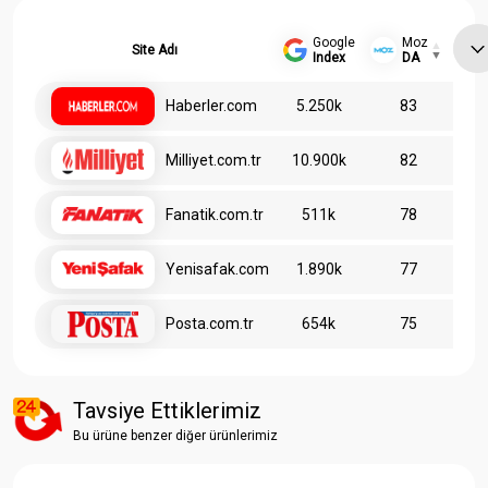
Google
Moz
Site Adı
Index
DA
Haberler.com
5.250k
83
Milliyet.com.tr
10.900k
82
Fanatik.com.tr
511k
78
Yenisafak.com
1.890k
77
Posta.com.tr
654k
75
Tavsiye Ettiklerimiz
Bu ürüne benzer diğer ürünlerimiz