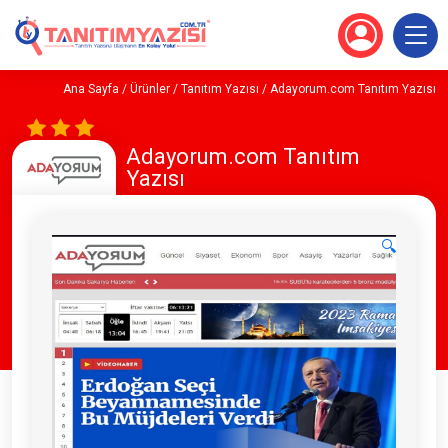
Ana Sayfa
/
Ürünler
/
Tanıtım Yazısı
/ Adayorum.com Tanıtım Yazısı
Adayorum.com Tanıtım
Yazısı
🔍