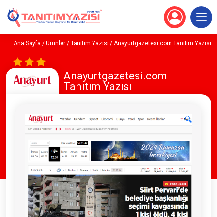
Ana Sayfa
/
Ürünler
/
Tanıtım Yazısı
/ Anayurtgazetesi.com Tanıtım Yazısı
Anayurtgazetesi.com
Tanıtım Yazısı
🔍