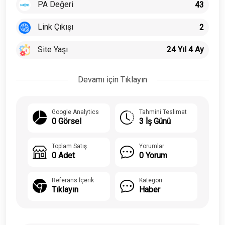
PA Değeri
43
Link Çıkışı
2
Site Yaşı
24 Yıl 4 Ay
Devamı için Tıklayın
Google Analytics
Tahmini Teslimat
0 Görsel
3 İş Günü
Toplam Satış
Yorumlar
0 Adet
0 Yorum
Referans İçerik
Kategori
Tıklayın
Haber