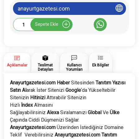
anayurtgazetesi.com
Anayurtgazetesi.com
Sepete Ekle
Tanıtım
Yazısı
adet
Açıklamalar
Teslimat
Kullanıcı
Ek Bilgiler
Detayları
Yorumları
Anayurtgazetesi.com Haber
Sitesinden
Tanıtım Yazısı
Satın Al
arak İster Sitenizi
Google
‘da Yükseltebilir
Sitenizin
Hitinizi
Attırabilir Sitenizin
Hızlı
İndex
Almasını
Sağlayabilirsiniz
Alexa
Sıralamanızı
Global
Ve
Ülke
Çapında Ciddi Düşmenizi Sağlar.
Anayurtgazetesi.com
Üzerinden İstediğiniz Domaine
Teklif Verebilirsiniz
Anayurtgazetesi.com
Tanıtım