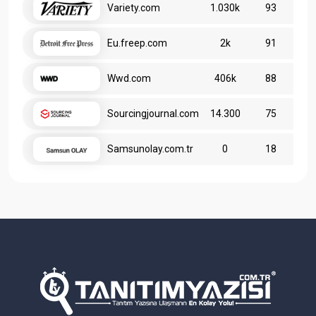
Variety.com
1.030k
93
Eu.freep.com
2k
91
Wwd.com
406k
88
Sourcingjournal.com
14.300
75
Samsunolay.com.tr
0
18