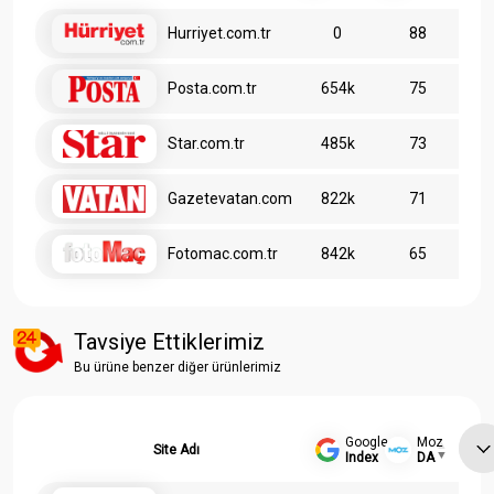
Hurriyet.com.tr
0
88
Posta.com.tr
654k
75
Star.com.tr
485k
73
Gazetevatan.com
822k
71
Fotomac.com.tr
842k
65
Tavsiye Ettiklerimiz
Bu ürüne benzer diğer ürünlerimiz
Google
Moz
Site Adı
Index
DA