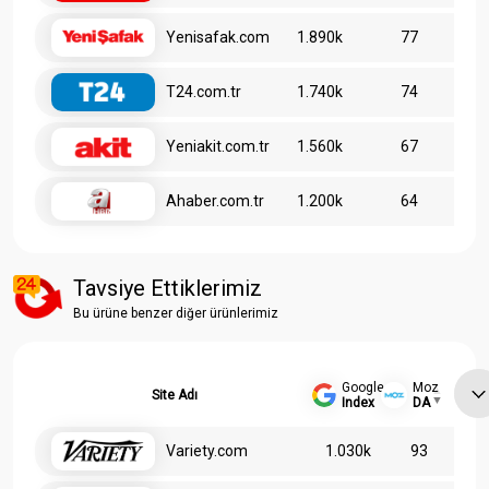
Yenisafak.com
1.890k
77
T24.com.tr
1.740k
74
Yeniakit.com.tr
1.560k
67
Ahaber.com.tr
1.200k
64
Tavsiye Ettiklerimiz
Bu ürüne benzer diğer ürünlerimiz
Google
Moz
Site Adı
Index
DA
Variety.com
1.030k
93