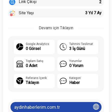
Link Çıkışı
2
Site Yaşı
3 Yıl 7 Ay
Devamı için Tıklayın
Google Analytics
Tahmini Teslimat
0 Görsel
3 İş Günü
Toplam Satış
Yorumlar
0 Adet
0 Yorum
Referans İçerik
Kategori
Tıklayın
Haber
aydinhaberlerim.com.tr