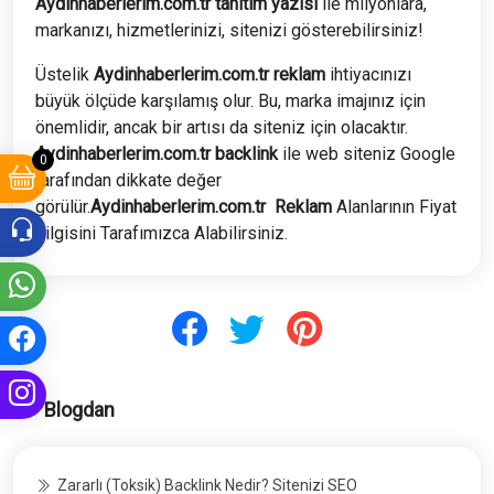
Aydinhaberlerim.com.tr tanıtım yazısı
ile milyonlara,
markanızı, hizmetlerinizi, sitenizi gösterebilirsiniz!
Üstelik
Aydinhaberlerim
.com.tr
reklam
ihtiyacınızı
büyük ölçüde karşılamış olur. Bu, marka imajınız için
önemlidir, ancak bir artısı da siteniz için olacaktır.
Aydinhaberlerim
.com.tr
backlink
ile web siteniz Google
0
tarafından dikkate değer
görülür.
Aydinhaberlerim
.com.tr
Reklam
Alanlarının Fiyat
bilgisini Tarafımızca Alabilirsiniz.
Blogdan
Zararlı (Toksik) Backlink Nedir? Sitenizi SEO