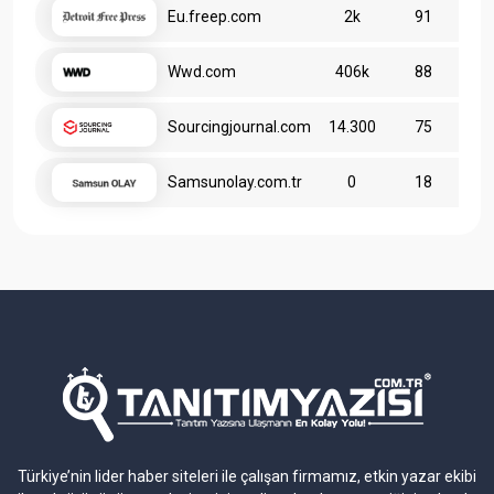
Eu.freep.com
2k
91
Wwd.com
406k
88
Sourcingjournal.com
14.300
75
Samsunolay.com.tr
0
18
Türkiye’nin lider haber siteleri ile çalışan firmamız, etkin yazar ekibi