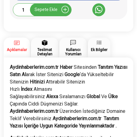
Aydinhaberlerim.com.tr
Sepete Ekle
Tanıtım
Yazısı
adet
Açıklamalar
Teslimat
Kullanıcı
Ek Bilgiler
Detayları
Yorumları
Aydinhaberlerim.com.tr Haber
Sitesinden
Tanıtım Yazısı
Satın Al
arak İster Sitenizi
Google
‘da Yükseltebilir
Sitenizin
Hitinizi
Attırabilir Sitenizin
Hızlı
İndex
Almasını
Sağlayabilirsiniz
Alexa
Sıralamanızı
Global
Ve
Ülke
Çapında Ciddi Düşmenizi Sağlar.
Aydinhaberlerim
.com.tr
Üzerinden İstediğiniz Domaine
Teklif Verebilirsiniz
Aydinhaberlerim
.com.tr
Tanıtım
Yazısı İçeriğe Uygun Kategoride Yayınlanmaktadır .