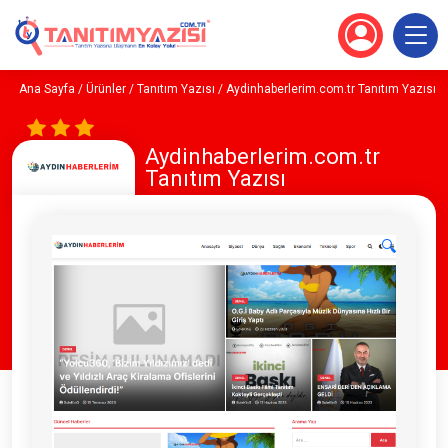
Ana Sayfa
/
Ürünler
/
Tanıtım Yazısı
/ Aydinhaberlerim.com.tr Tanıtım Yazısı
Aydinhaberlerim.com.tr
Tanıtım Yazısı
🔍