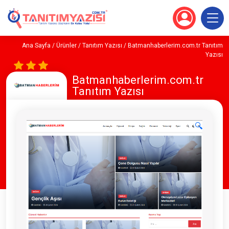
Ana Sayfa
/
Ürünler
/
Tanıtım Yazısı
/ Batmanhaberlerim.com.tr Tanıtım
Yazısı
Batmanhaberlerim.com.tr
Tanıtım Yazısı
🔍