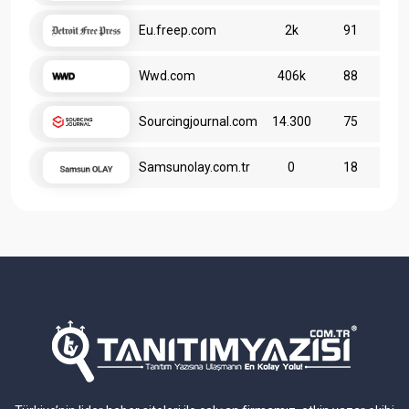
Eu.freep.com
2k
91
Wwd.com
406k
88
Sourcingjournal.com
14.300
75
Samsunolay.com.tr
0
18