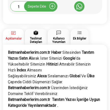
Batmanhaberlerim.com.tr
Sepete Ekle
Tanıtım
Yazısı
adet
Açıklamalar
Teslimat
Kullanıcı
Ek Bilgiler
Detayları
Yorumları
Batmanhaberlerim.com.tr Haber
Sitesinden
Tanıtım
Yazısı Satın Al
arak İster Sitenizi
Google
‘da
Yükseltebilir Sitenizin
Hitinizi
Attırabilir Sitenizin
Hızlı
İndex
Almasını
Sağlayabilirsiniz
Alexa
Sıralamanızı
Global
Ve
Ülke
Çapında Ciddi Düşmenizi Sağlar.
Batmanhaberlerim
.com.tr
Üzerinden İstediğiniz
Domaine Teklif Verebilirsiniz
Batmanhaberlerim
.com.tr
Tanıtım Yazısı İçeriğe Uygun
Kategoride Yayınlanmaktadır .