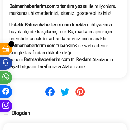
Batmanhaberlerim.com.tr tanıtım yazısı
ile milyonlara,
markanızı, hizmetlerinizi, sitenizi gösterebilirsiniz!
Üstelik
Batmanhaberlerim
.com.tr
reklam
ihtiyacınızı
büyük ölçüde karşılamış olur. Bu, marka imajınız için
önemlidir, ancak bir artısı da siteniz için olacaktır.
0
Batmanhaberlerim
.com.tr
backlink
ile web siteniz
Google tarafından dikkate değer
görülür.
Batmanhaberlerim
.com.tr
Reklam
Alanlarının
Fiyat bilgisini Tarafımızca Alabilirsiniz.
Blogdan