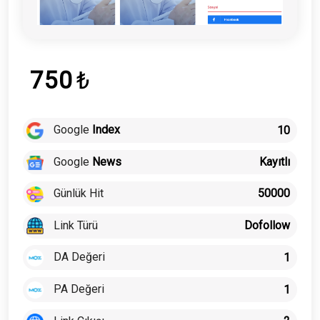
750
₺
Google
Index
10
Google
News
Kayıtlı
Günlük Hit
50000
Link Türü
Dofollow
DA Değeri
1
PA Değeri
1