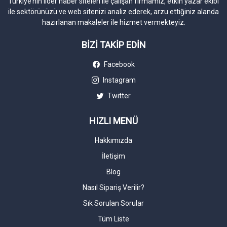
Türkiye’nin lider haber siteleri ile çalışan firmamız, etkin yazar ekibi
ile sektörünüzü ve web sitenizi analiz ederek, arzu ettiğiniz alanda
hazırlanan makaleler ile hizmet vermekteyiz.
BİZİ TAKİP EDİN
Facebook
Instagram
Twitter
HIZLI MENÜ
Hakkımızda
İletişim
Blog
Nasıl Sipariş Verilir?
Sık Sorulan Sorular
Tüm Liste