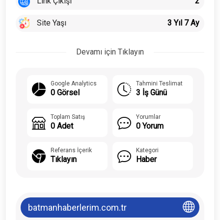
Link Çıkışı
2
Site Yaşı
3 Yıl 7 Ay
Devamı için Tıklayın
Google Analytics
Tahmini Teslimat
0 Görsel
3 İş Günü
Toplam Satış
Yorumlar
0 Adet
0 Yorum
Referans İçerik
Kategori
Tıklayın
Haber
batmanhaberlerim.com.tr