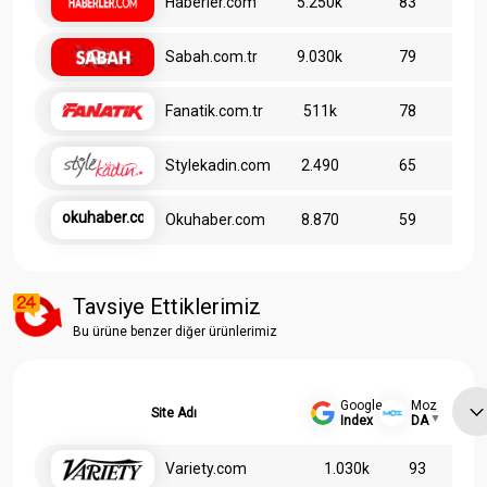
Haberler.com
5.250k
83
Sabah.com.tr
9.030k
79
Fanatik.com.tr
511k
78
Stylekadin.com
2.490
65
okuhaber.com
Okuhaber.com
8.870
59
Tavsiye Ettiklerimiz
Bu ürüne benzer diğer ürünlerimiz
Google
Moz
Site Adı
Index
DA
Variety.com
1.030k
93