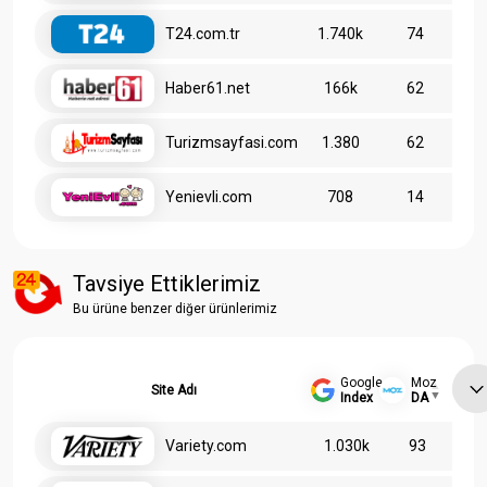
T24.com.tr
1.740k
74
Haber61.net
166k
62
Turizmsayfasi.com
1.380
62
Yenievli.com
708
14
Tavsiye Ettiklerimiz
Bu ürüne benzer diğer ürünlerimiz
Google
Moz
Site Adı
Index
DA
Variety.com
1.030k
93