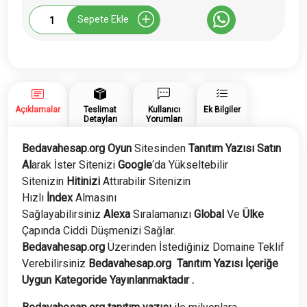
Bedavahesap.org
Sepete Ekle
Tanıtım
Yazısı
adet
Açıklamalar
Teslimat
Kullanıcı
Ek Bilgiler
Detayları
Yorumları
Bedavahesap.org Oyun
Sitesinden
Tanıtım Yazısı Satın
Al
arak İster Sitenizi
Google
‘da Yükseltebilir
Sitenizin
Hitinizi
Attırabilir Sitenizin
Hızlı
İndex
Almasını
Sağlayabilirsiniz
Alexa
Sıralamanızı
Global
Ve
Ülke
Çapında Ciddi Düşmenizi Sağlar.
Bedavahesap.org
Üzerinden İstediğiniz Domaine Teklif
Verebilirsiniz
Bedavahesap.org
Tanıtım Yazısı İçeriğe
Uygun Kategoride Yayınlanmaktadır .