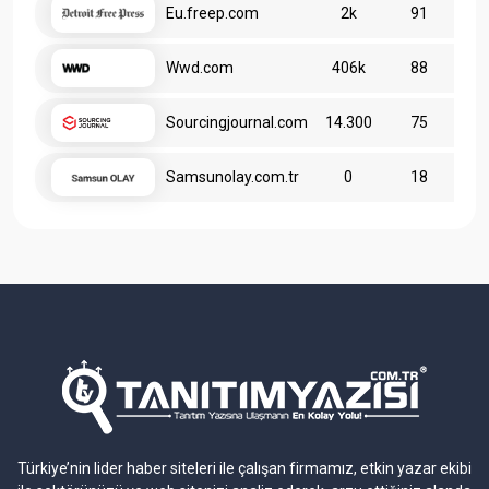
Eu.freep.com
2k
91
Wwd.com
406k
88
Sourcingjournal.com
14.300
75
Samsunolay.com.tr
0
18
Türkiye’nin lider haber siteleri ile çalışan firmamız, etkin yazar ekibi