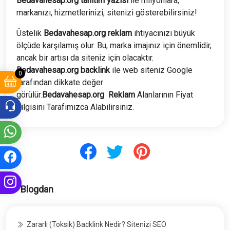
Bedavahesap.org tanıtım yazısı
ile milyonlara,
markanızı, hizmetlerinizi, sitenizi gösterebilirsiniz!
Üstelik
Bedavahesap.org
reklam
ihtiyacınızı büyük
ölçüde karşılamış olur. Bu, marka imajınız için önemlidir,
ancak bir artısı da siteniz için olacaktır.
Bedavahesap.org
backlink
ile web siteniz Google
0
tarafından dikkate değer
görülür.
Bedavahesap.org
Reklam
Alanlarının Fiyat
bilgisini Tarafımızca Alabilirsiniz.
Blogdan
Zararlı (Toksik) Backlink Nedir? Sitenizi SEO