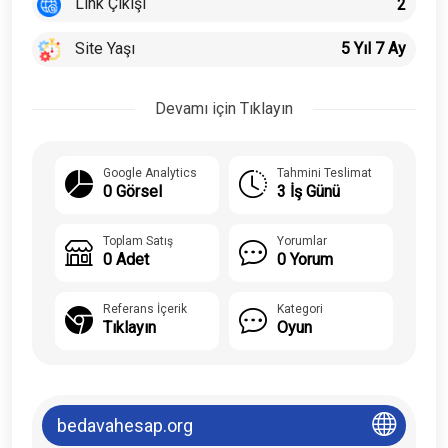
Link Çıkışı
2
Site Yaşı
5 Yıl 7 Ay
Devamı için Tıklayın
Google Analytics
Tahmini Teslimat
0 Görsel
3 İş Günü
Toplam Satış
Yorumlar
0 Adet
0 Yorum
Referans İçerik
Kategori
Tıklayın
Oyun
bedavahesap.org