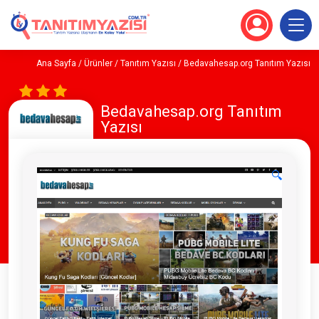
Ana Sayfa
/
Ürünler
/
Tanıtım Yazısı
/ Bedavahesap.org Tanıtım Yazısı
Bedavahesap.org Tanıtım
Yazısı
🔍