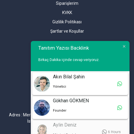
Siparişlerim
KVKK
Gizlilik Politikası
Şartlar ve Koşullar
Tanıtım Yazısı Backlink
Birkaç Dakika içinde cevap veriyoruz.
İLETİŞİM
Akın Bilal Şahin
Yönetici
Telefon : 0 212 461 75 87
WhatsApp : 0 212 461 75 87
Gökhan GÖKMEN
E-mail :
info@tanitimyazisi.com.tr
Founder
Adres : Merkez Mh. DeğirmenBahçe Cd. A1 A Blok D : 19 Kat :1
İstwest Rezidans Bahçelievler / İSTANBUL
Aylin Deniz
6 Hours