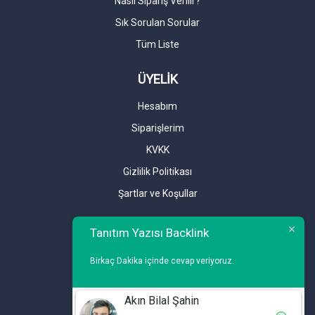
Nasıl Sipariş Verilir?
Sık Sorulan Sorular
Tüm Liste
ÜYELİK
Hesabım
Siparişlerim
KVKK
Gizlilik Politikası
Şartlar ve Koşullar
Tanıtım Yazısı Backlink
Birkaç Dakika içinde cevap veriyoruz.
İLETİŞİM
Akın Bilal Şahin