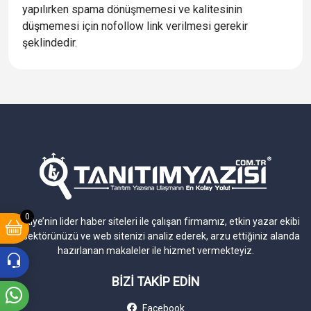
yapılırken spama dönüşmemesi ve kalitesinin
düşmemesi için nofollow link verilmesi gerekir
şeklindedir.
0
Türkiye’nin lider haber siteleri ile çalışan firmamız, etkin yazar ekibi
ile sektörünüzü ve web sitenizi analiz ederek, arzu ettiğiniz alanda
hazırlanan makaleler ile hizmet vermekteyiz.
BİZİ TAKİP EDİN
Facebook