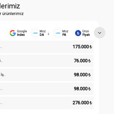
lerimiz
r ürünlerimiz
Google
Moz
Moz
Ürün
Index
DA
PA
Fiyatı
175.000
₺
76.000
₺
i
98.000
₺
 İş
98.000
₺
i
276.000
₺
i