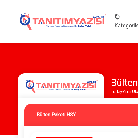
Kategoril
Bülten
Türkiye’nin Ul
Bülten Paketi HSY