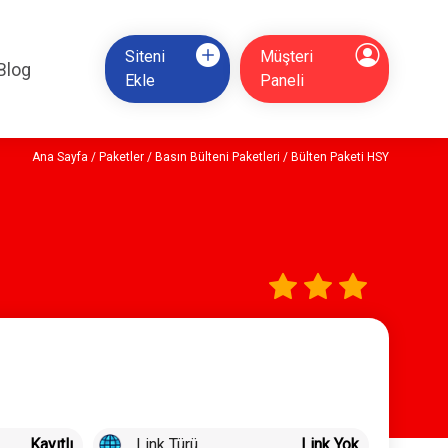
Siteni
Müşteri
Blog
Ekle
Paneli
Ana Sayfa
/
Paketler
/
Basın Bülteni Paketleri
/ Bülten Paketi HSY
Link Türü
Kayıtlı
Link Yok