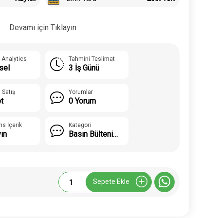
Devamı için Tıklayın
 Analytics
Tahmini Teslimat
sel
3 İş Günü
 Satış
Yorumlar
t
0 Yorum
ns İçerik
Kategori
yın
Basın Bülteni
Paketleri
Bülten
Sepete Ekle
Paketi
HSY