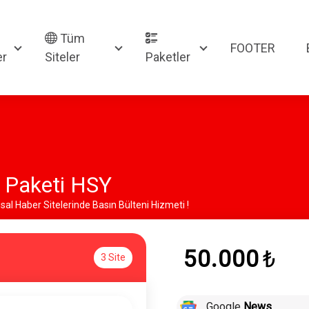
Tüm
FOOTER
er
Siteler
Paketler
 Paketi HSY
usal Haber Sitelerinde Basın Bülteni Hizmeti !
50.000
₺
3 Site
Google
News