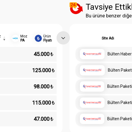
Tavsiye Ettik
Bu ürüne benzer diğe
z
Moz
Ürün
Site Adı
PA
Fiyatı
45.000
₺
Bülten Haber
Paketi
125.000
₺
Bülten Paket
Moda
98.000
₺
Bülten Paketi
Dünyası
115.000
₺
Bülten Paket
HNMC
47.000
₺
Bülten Paket
Karışık