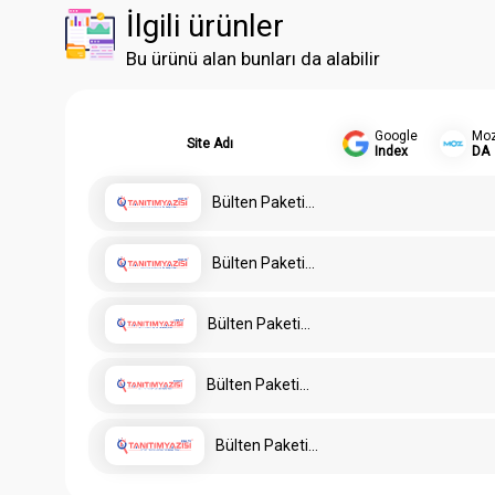
İlgili ürünler
Bu ürünü alan bunları da alabilir
Google
Mo
Site Adı
Index
DA
Bülten Paketi
ATG
Bülten Paketi
SAK
Bülten Paketi
HNMC
Bülten Paketi
TYTEAGST
Bülten Paketi
AT