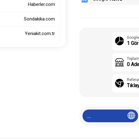
Haberler.com
Sondakika.com
Yeniakit.com.tr
Google
1 Gör
Toplam
0 Ade
Refera
Tıkla
...