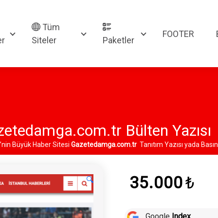
Tüm
FOOTER
er
Siteler
Paketler
etedamga.com.tr Bülten Yazısı
’nin Büyük Haber Sitesi
Gazetedamga.com.tr
Tanıtım Yazısı yada Basın 
35.000
₺
🔍
Google
Index