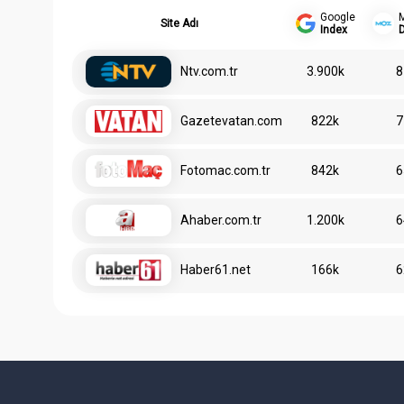
Google
Site Adı
Index
Ntv.com.tr
3.900k
8
Gazetevatan.com
822k
7
Fotomac.com.tr
842k
6
Ahaber.com.tr
1.200k
6
Haber61.net
166k
6