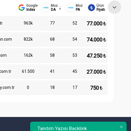
Google
Moz
Moz
Ürün
Index
DA
PA
Fiyatı
77.000
₺
tr
963k
77
52
74.000
₺
an.com
822k
68
54
47.250
₺
com
162k
58
53
27.000
₺
com.tr
61.500
41
45
750
₺
y.com.tr
0
18
17
Tanıtım Yazısı Backlink