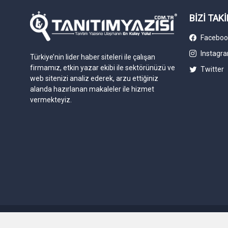
BİZİ TAKİ
Faceboo
Instagr
Türkiye’nin lider haber siteleri ile çalışan
firmamız, etkin yazar ekibi ile sektörünüzü ve
Twitter
web sitenizi analiz ederek, arzu ettiğiniz
alanda hazırlanan makaleler ile hizmet
vermekteyiz.
© 2023. Tüm hakları saklıdır. Tanitimyazisi.com.tr