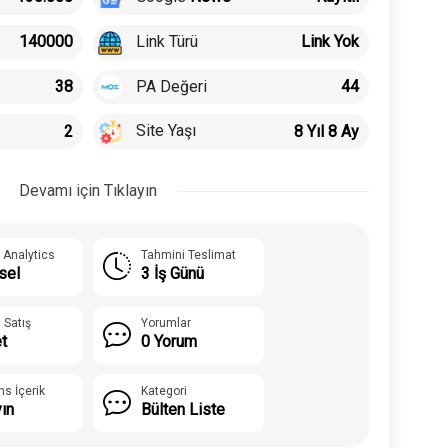
Link Türü
140000
Link Yok
PA Değeri
38
44
Site Yaşı
2
8 Yıl 8 Ay
Devamı için Tıklayın
 Analytics
Tahmini Teslimat
sel
3 İş Günü
 Satış
Yorumlar
t
0 Yorum
ns İçerik
Kategori
yın
Bülten Liste