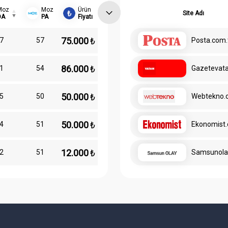
Moz
Moz
Ürün
Site Adı
DA
PA
Fiyatı
75.000
₺
7
57
Posta.com.
86.000
₺
1
54
Gazetevat
50.000
₺
5
50
Webtekno.
50.000
₺
4
51
Ekonomist.
12.000
₺
2
51
Samsunola