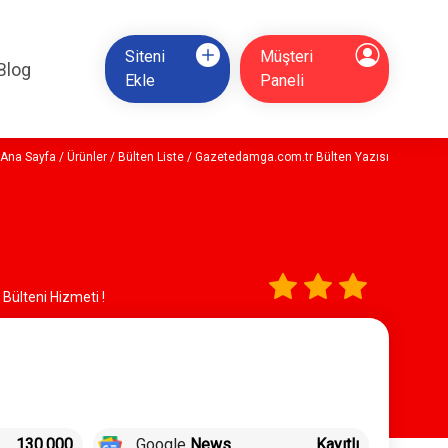
Siteni
Müşteri
Blog
Ekle
Paneli
Ana Sayfa
/
Ürünler
/
Bülten Liste
/ Gazetedamga.com.tr Bülten Yazısı
Bülteni Hizmeti !
130.000
Google
News
Kayıtlı