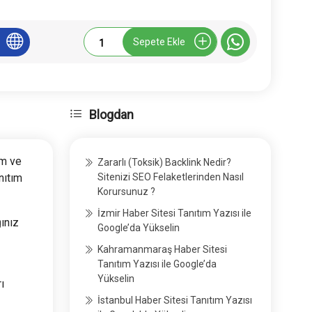
Gazetedamga.com.tr
Sepete Ekle
Bülten
Yazısı
adet
Blogdan
im ve
Zararlı (Toksik) Backlink Nedir?
nıtım
Sitenizi SEO Felaketlerinden Nasıl
Korursunuz ?
İzmir Haber Sitesi Tanıtım Yazısı ile
ınız
Google’da Yükselin
Kahramanmaraş Haber Sitesi
Tanıtım Yazısı ile Google’da
Yükselin
ı
İstanbul Haber Sitesi Tanıtım Yazısı