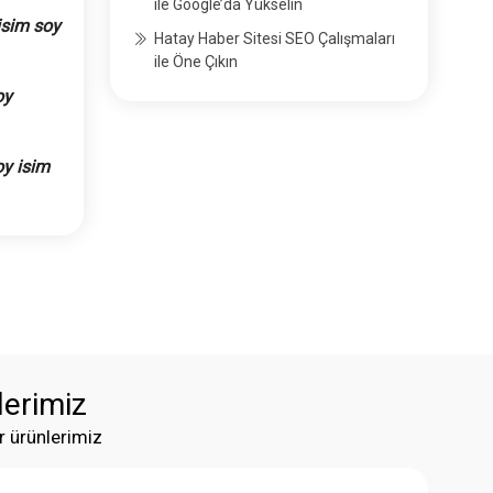
ile Google’da Yükselin
isim soy
Hatay Haber Sitesi SEO Çalışmaları
ile Öne Çıkın
oy
oy isim
lerimiz
r ürünlerimiz