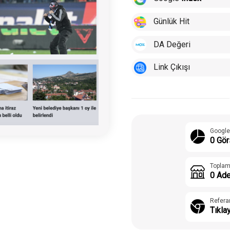
Günlük Hit
DA Değeri
Link Çıkışı
Google
0 Gör
Toplam
0 Ade
Refera
Tıkla