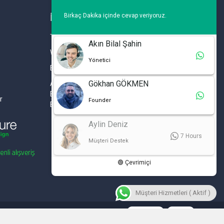
Birkaç Dakika içinde cevap veriyoruz.
İLETİŞİM
Telefon : 0 212 461 75 87
Akın Bilal Şahin
WhatsApp : 0 212 461 75 87
Yönetici
E-mail :
info@tanitimyazisi.com.tr
Gökhan GÖKMEN
Adres : Merkez Mh. DeğirmenBahçe Cd. A1 A
Blok D : 19 Kat :1 İstwest Rezidans
r
Founder
Bahçelievler / İSTANBUL
Aylin Deniz
7 Hours
Müşteri Destek
🟢 Çevrimiçi
Müşteri Hizmetleri ( Aktif )
Fiyatlarımıza %20 KDV Dahil Değildir.