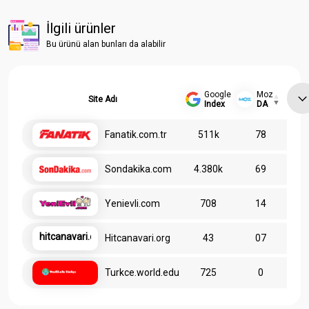
İlgili ürünler
Bu ürünü alan bunları da alabilir
Google
Moz
Site Adı
Index
DA
Fanatik.com.tr
511k
78
Sondakika.com
4.380k
69
Yenievli.com
708
14
hitcanavari.org
Hitcanavari.org
43
07
Turkce.world.edu
725
0