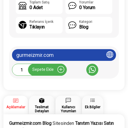
Toplam Satış
Yorumlar
0 Adet
0 Yorum
Referans İçerik
Kategori
Tıklayın
Blog
gurmeizmir.com
Gurmeizmir.com
Sepete Ekle
Tanıtım
Yazısı
adet
Açıklamalar
Teslimat
Kullanıcı
Ek Bilgiler
Detayları
Yorumları
Gurmeizmir.com Blog
Sitesinden
Tanıtım Yazısı Satın