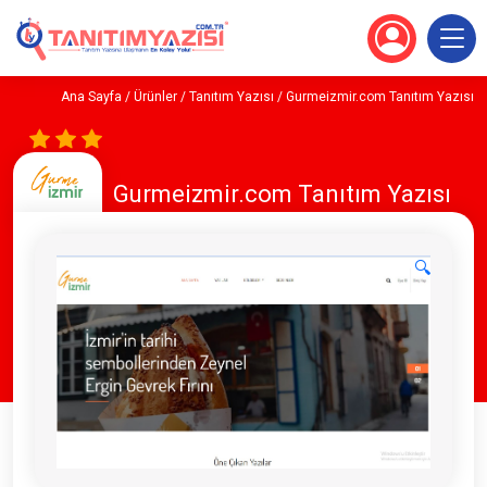
Ana Sayfa
/
Ürünler
/
Tanıtım Yazısı
/ Gurmeizmir.com Tanıtım Yazısı
Gurmeizmir.com Tanıtım Yazısı
🔍