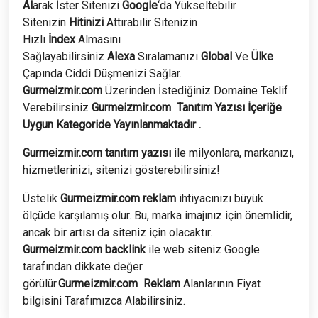
Al
arak İster Sitenizi
Google
‘da Yükseltebilir
Sitenizin
Hitinizi
Attırabilir Sitenizin
Hızlı
İndex
Almasını
Sağlayabilirsiniz
Alexa
Sıralamanızı
Global
Ve
Ülke
Çapında Ciddi Düşmenizi Sağlar.
Gurmeizmir
.com
Üzerinden İstediğiniz Domaine Teklif
Verebilirsiniz
Gurmeizmir
.com
Tanıtım Yazısı İçeriğe
Uygun Kategoride Yayınlanmaktadır .
Gurmeizmir.com tanıtım yazısı
ile milyonlara, markanızı,
hizmetlerinizi, sitenizi gösterebilirsiniz!
Üstelik
Gurmeizmir
.com
reklam
ihtiyacınızı büyük
ölçüde karşılamış olur. Bu, marka imajınız için önemlidir,
ancak bir artısı da siteniz için olacaktır.
Gurmeizmir
.com
backlink
ile web siteniz Google
tarafından dikkate değer
görülür.
Gurmeizmir
.com
Reklam
Alanlarının Fiyat
bilgisini Tarafımızca Alabilirsiniz.