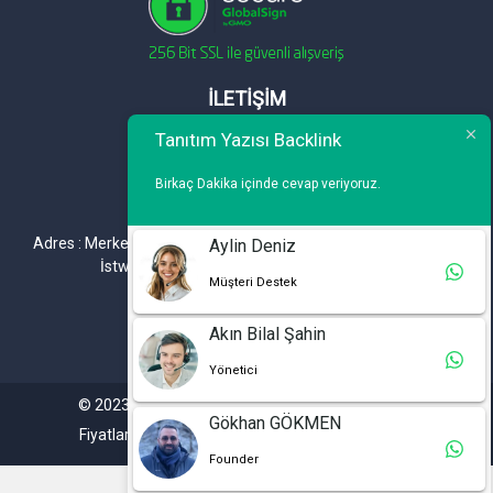
İLETİŞİM
Tanıtım Yazısı Backlink
Telefon : 0 212 461 75 87
WhatsApp : 0 212 461 75 87
Birkaç Dakika içinde cevap veriyoruz.
E-mail :
info@tanitimyazisi.com.tr
Adres : Merkez Mh. DeğirmenBahçe Cd. A1 A Blok D : 19 Kat :1
Aylin Deniz
İstwest Rezidans Bahçelievler / İSTANBUL
Müşteri Destek
Akın Bilal Şahin
Yönetici
© 2023. Tüm hakları saklıdır. Tanitimyazisi.com.tr
Gökhan GÖKMEN
Fiyatlarımıza %20 KDV Dahil Değildir.
Founder