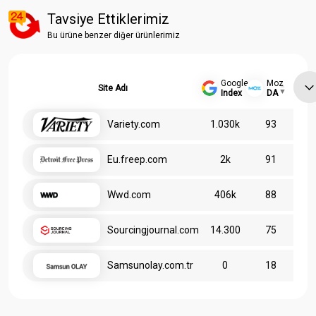
Tavsiye Ettiklerimiz
Bu ürüne benzer diğer ürünlerimiz
Google
Moz
Site Adı
Index
DA
Variety.com
1.030k
93
Eu.freep.com
2k
91
Wwd.com
406k
88
Sourcingjournal.com
14.300
75
Samsunolay.com.tr
0
18