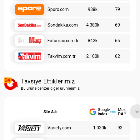
Sporx.com
938k
79
Sondakika.com
4.380k
69
Fotomac.com.tr
842k
65
Takvim.com.tr
2.100k
62
Tavsiye Ettiklerimiz
Bu ürüne benzer diğer ürünlerimiz
Google
Moz
Site Adı
Index
DA
Variety.com
1.030k
93