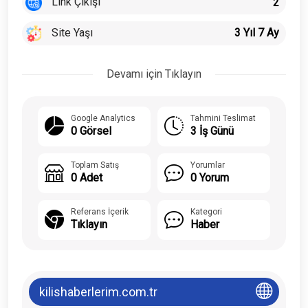
Link Çıkışı
2
Site Yaşı
3 Yıl 7 Ay
Devamı için Tıklayın
Google Analytics
Tahmini Teslimat
0 Görsel
3 İş Günü
Toplam Satış
Yorumlar
0 Adet
0 Yorum
Referans İçerik
Kategori
Tıklayın
Haber
kilishaberlerim.com.tr