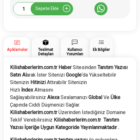
Kilishaberlerim.com.tr
Sepete Ekle
Tanıtım
Yazısı
adet
Açıklamalar
Teslimat
Kullanıcı
Ek Bilgiler
Detayları
Yorumları
Kilishaberlerim.com.tr Haber
Sitesinden
Tanıtım Yazısı
Satın Al
arak İster Sitenizi
Google
‘da Yükseltebilir
Sitenizin
Hitinizi
Attırabilir Sitenizin
Hızlı
İndex
Almasını
Sağlayabilirsiniz
Alexa
Sıralamanızı
Global
Ve
Ülke
Çapında Ciddi Düşmenizi Sağlar.
Kilishaberlerim
.com.tr
Üzerinden İstediğiniz Domaine
Teklif Verebilirsiniz
Kilishaberlerim
.com.tr
Tanıtım
Yazısı İçeriğe Uygun Kategoride Yayınlanmaktadır .
Kilishaberlerim.com.tr tanıtım yazısı
ile milyonlara,