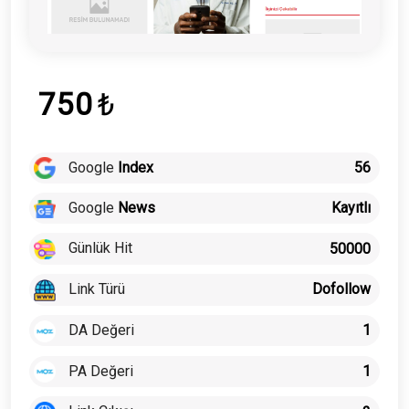
750
₺
Google
Index
56
Google
News
Kayıtlı
Günlük Hit
50000
Link Türü
Dofollow
DA Değeri
1
PA Değeri
1