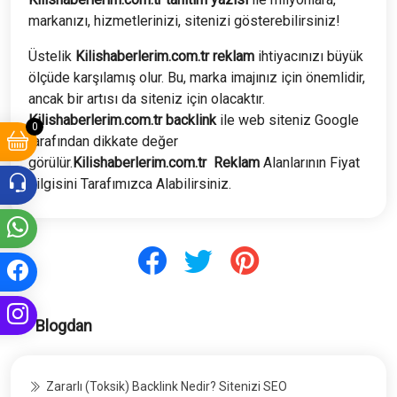
markanızı, hizmetlerinizi, sitenizi gösterebilirsiniz!
Üstelik
Kilishaberlerim
.com.tr
reklam
ihtiyacınızı büyük
ölçüde karşılamış olur. Bu, marka imajınız için önemlidir,
ancak bir artısı da siteniz için olacaktır.
Kilishaberlerim
.com.tr
backlink
ile web siteniz Google
0
tarafından dikkate değer
görülür.
Kilishaberlerim
.com.tr
Reklam
Alanlarının Fiyat
bilgisini Tarafımızca Alabilirsiniz.
Blogdan
Zararlı (Toksik) Backlink Nedir? Sitenizi SEO