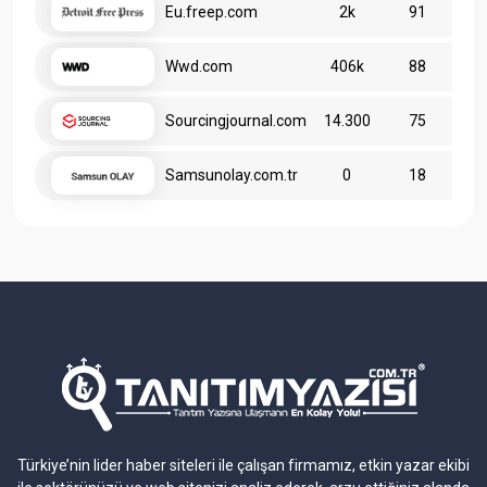
Eu.freep.com
2k
91
Wwd.com
406k
88
Sourcingjournal.com
14.300
75
Samsunolay.com.tr
0
18
Türkiye’nin lider haber siteleri ile çalışan firmamız, etkin yazar ekibi