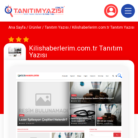
Ana Sayfa
/
Ürünler
/
Tanıtım Yazısı
/ Kilishaberlerim.com.tr Tanıtım Yazısı
Kilishaberlerim.com.tr Tanıtım
Yazısı
🔍