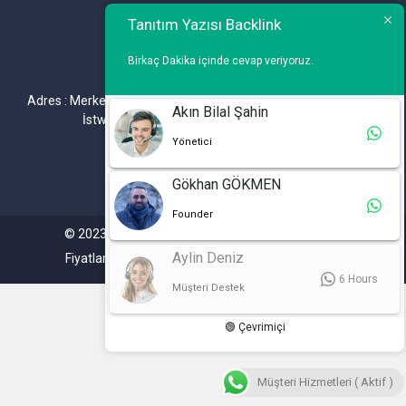
Telefon : 0 212 461 75 87
Tanıtım Yazısı Backlink
WhatsApp : 0 212 461 75 87
Birkaç Dakika içinde cevap veriyoruz.
E-mail :
info@tanitimyazisi.com.tr
Adres : Merkez Mh. DeğirmenBahçe Cd. A1 A Blok D : 19 Kat :1
Akın Bilal Şahin
İstwest Rezidans Bahçelievler / İSTANBUL
Yönetici
Gökhan GÖKMEN
Founder
© 2023. Tüm hakları saklıdır. Tanitimyazisi.com.tr
Aylin Deniz
Fiyatlarımıza %20 KDV Dahil Değildir.
6 Hours
Müşteri Destek
🟢 Çevrimiçi
Müşteri Hizmetleri ( Aktif )