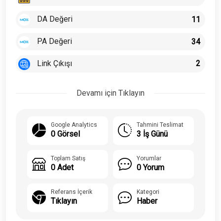
DA Değeri
11
PA Değeri
34
Link Çıkışı
2
Devamı için Tıklayın
Google Analytics
Tahmini Teslimat
0 Görsel
3 İş Günü
Toplam Satış
Yorumlar
0 Adet
0 Yorum
Referans İçerik
Kategori
Tıklayın
Haber