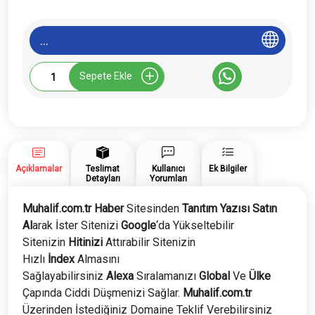
...
Muhalif.com.tr
Sepete Ekle
Tanıtım
Yazısı
adet
Açıklamalar
Teslimat
Kullanıcı
Ek Bilgiler
Detayları
Yorumları
Muhalif.com.tr Haber
Sitesinden
Tanıtım Yazısı Satın
Al
arak İster Sitenizi
Google
‘da Yükseltebilir
Sitenizin
Hitinizi
Attırabilir Sitenizin
Hızlı
İndex
Almasını
Sağlayabilirsiniz
Alexa
Sıralamanızı
Global
Ve
Ülke
Çapında Ciddi Düşmenizi Sağlar.
Muhalif.com.tr
Üzerinden İstediğiniz Domaine Teklif Verebilirsiniz