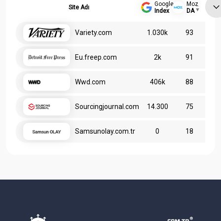
Google
Moz
Site Adı
Index
DA
Variety.com
1.030k
93
Eu.freep.com
2k
91
Wwd.com
406k
88
Sourcingjournal.com
14.300
75
Samsunolay.com.tr
0
18