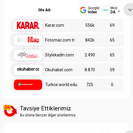
Google
Moz
Site Adı
Index
DA
Karar.com
556k
69
Fotomac.com.tr
842k
65
Stylekadin.com
2.490
65
okuhaber.com
Okuhaber.com
8.870
59
Turkce.world.edu
725
0
Tavsiye Ettiklerimiz
Bu ürüne benzer diğer ürünlerimiz