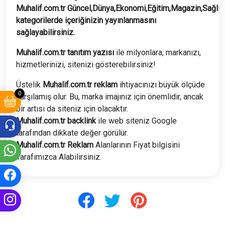
Muhalif.com.tr
Güncel,Dünya,Ekonomi,Eğitim,Magazin,Sağlık
kategorilerde içeriğinizin yayınlanmasını
sağlayabilirsiniz.
Muhalif.com.tr tanıtım yazısı
ile milyonlara, markanızı,
hizmetlerinizi, sitenizi gösterebilirsiniz!
Üstelik
Muhalif.com.tr
reklam
ihtiyacınızı büyük ölçüde
0
karşılamış olur. Bu, marka imajınız için önemlidir, ancak
bir artısı da siteniz için olacaktır.
Muhalif.com.tr
backlink
ile web siteniz Google
tarafından dikkate değer görülür.
Muhalif.com.tr
Reklam
Alanlarının Fiyat bilgisini
Tarafımızca Alabilirsiniz.