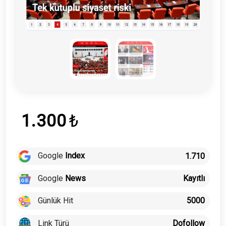
1.300
₺
Google
Index
1.710
Google
News
Kayıtlı
Günlük Hit
5000
Link Türü
Dofollow