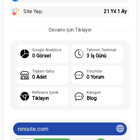
Site Yaşı
21 Yıl 1 Ay
Devamı için Tıklayın
Google Analytics
Tahmini Teslimat
0 Görsel
3 İş Günü
Toplam Satış
Yorumlar
0 Adet
0 Yorum
Referans İçerik
Kategori
Tıklayın
Blog
ninisite.com