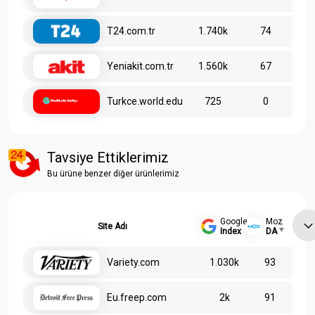
T24.com.tr
1.740k
74
Yeniakit.com.tr
1.560k
67
Turkce.world.edu
725
0
Tavsiye Ettiklerimiz
Bu ürüne benzer diğer ürünlerimiz
Google
Moz
Site Adı
Index
DA
Variety.com
1.030k
93
Eu.freep.com
2k
91