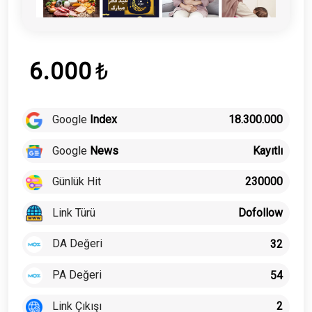
6.000
₺
Google
Index
18.300.000
Google
News
Kayıtlı
Günlük Hit
230000
Link Türü
Dofollow
DA Değeri
32
PA Değeri
54
Link Çıkışı
2