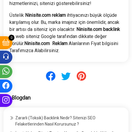
hizmetlerinizi, sitenizi gösterebilirsiniz!
Üstelik
Ninisite
.com
reklam
ihtiyacınızı büyük ölçüde
karşılamış olur. Bu, marka imajınız için önemlidir, ancak
bir artısı da siteniz için olacaktır.
Ninisite
.com
backlink
ile web siteniz Google tarafından dikkate değer
0
görülür.
Ninisite
.com
Reklam
Alanlarının Fiyat bilgisini
Tarafımızca Alabilirsiniz.
Blogdan
Zararlı (Toksik) Backlink Nedir? Sitenizi SEO
Felaketlerinden Nasıl Korursunuz ?