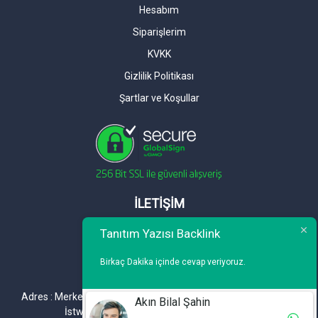
Hesabım
Siparişlerim
KVKK
Gizlilik Politikası
Şartlar ve Koşullar
İLETİŞİM
Telefon : 0 212 461 75 87
Tanıtım Yazısı Backlink
WhatsApp : 0 212 461 75 87
Birkaç Dakika içinde cevap veriyoruz.
E-mail :
info@tanitimyazisi.com.tr
Adres : Merkez Mh. DeğirmenBahçe Cd. A1 A Blok D : 19 Kat :1
Akın Bilal Şahin
İstwest Rezidans Bahçelievler / İSTANBUL