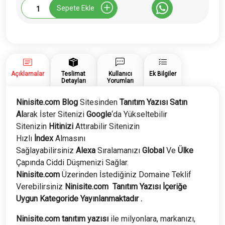
Ninisite.com
Sepete Ekle
Tanıtım
Yazısı
adet
Açıklamalar
Teslimat
Kullanıcı
Ek Bilgiler
Detayları
Yorumları
Ninisite.com Blog
Sitesinden
Tanıtım Yazısı Satın
Al
arak İster Sitenizi
Google
‘da Yükseltebilir
Sitenizin
Hitinizi
Attırabilir Sitenizin
Hızlı
İndex
Almasını
Sağlayabilirsiniz
Alexa
Sıralamanızı
Global
Ve
Ülke
Çapında Ciddi Düşmenizi Sağlar.
Ninisite
.com
Üzerinden İstediğiniz Domaine Teklif
Verebilirsiniz
Ninisite
.com
Tanıtım Yazısı İçeriğe
Uygun Kategoride Yayınlanmaktadır .
Ninisite.com tanıtım yazısı
ile milyonlara, markanızı,