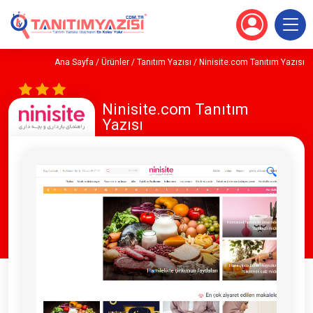
Ana Sayfa
/
Ürünler
/
Tanıtım Yazısı
/ Ninisite.com Tanıtım Yazısı
Ninisite.com Tanıtım
Yazısı
🔍