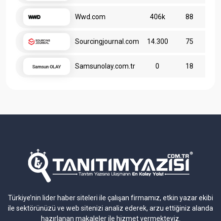
Wwd.com
406k
88
Sourcingjournal.com
14.300
75
Samsunolay.com.tr
0
18
Türkiye’nin lider haber siteleri ile çalışan firmamız, etkin yazar ekibi
ile sektörünüzü ve web sitenizi analiz ederek, arzu ettiğiniz alanda
hazırlanan makaleler ile hizmet vermekteyiz.