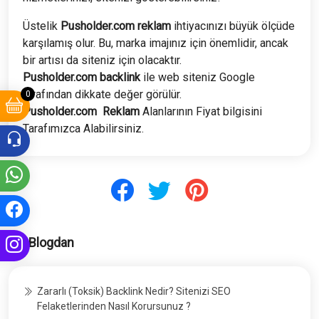
Üstelik
Pusholder.com
reklam
ihtiyacınızı büyük ölçüde
karşılamış olur. Bu, marka imajınız için önemlidir, ancak
bir artısı da siteniz için olacaktır.
Pusholder.com
backlink
ile web siteniz Google
tarafından dikkate değer görülür.
0
Pusholder.com
Reklam
Alanlarının Fiyat bilgisini
Tarafımızca Alabilirsiniz.
Blogdan
Zararlı (Toksik) Backlink Nedir? Sitenizi SEO
Felaketlerinden Nasıl Korursunuz ?