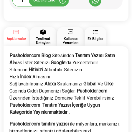
Sepete Ekle
Tanıtım
Yazısı
adet
Açıklamalar
Teslimat
Kullanıcı
Ek Bilgiler
Detayları
Yorumları
Pusholder.com Blog
Sitesinden
Tanıtım Yazısı Satın
Al
arak İster Sitenizi
Google
‘da Yükseltebilir
Sitenizin
Hitinizi
Attırabilir Sitenizin
Hızlı
İndex
Almasını
Sağlayabilirsiniz
Alexa
Sıralamanızı
Global
Ve
Ülke
Çapında Ciddi Düşmenizi Sağlar.
Pusholder.com
Üzerinden İstediğiniz Domaine Teklif Verebilirsiniz
Pusholder.com
Tanıtım Yazısı İçeriğe Uygun
Kategoride Yayınlanmaktadır .
Pusholder.com tanıtım yazısı
ile milyonlara, markanızı,
hizmetlerinizi, sitenizi gösterebilirsiniz!