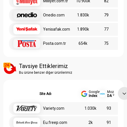
Milliyet.com.tr
10.900k
82
Onedio.com
1.830k
79
Yenisafak.com
1.890k
77
Posta.com.tr
654k
75
Tavsiye Ettiklerimiz
Bu ürüne benzer diğer ürünlerimiz
Google
Moz
Site Adı
Index
DA
Variety.com
1.030k
93
Eu.freep.com
2k
91