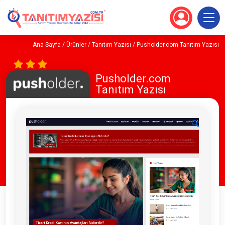
Ana Sayfa
/
Ürünler
/
Tanıtım Yazısı
/ Pusholder.com Tanıtım Yazısı
Pusholder.com
Tanıtım Yazısı
🔍