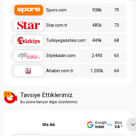
Sporx.com
938k
79
Star.com.tr
485k
73
Turkiyegazetesi.com.tr
449k
68
Stylekadin.com
2.490
65
Ahaber.com.tr
1.200k
64
Tavsiye Ettiklerimiz
Bu ürüne benzer diğer ürünlerimiz
Google
Moz
Site Adı
Index
DA