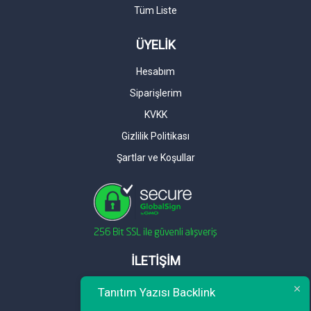
Tüm Liste
ÜYELİK
Hesabım
Siparişlerim
KVKK
Gizlilik Politikası
Şartlar ve Koşullar
İLETİŞİM
Telefon : 0 212 461 75 87
Tanıtım Yazısı Backlink
WhatsApp : 0 212 461 75 87