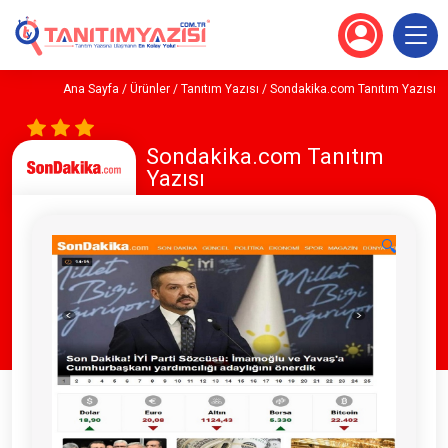
Ana Sayfa
/
Ürünler
/
Tanıtım Yazısı
/ Sondakika.com Tanıtım Yazısı
Sondakika.com Tanıtım
Yazısı
🔍