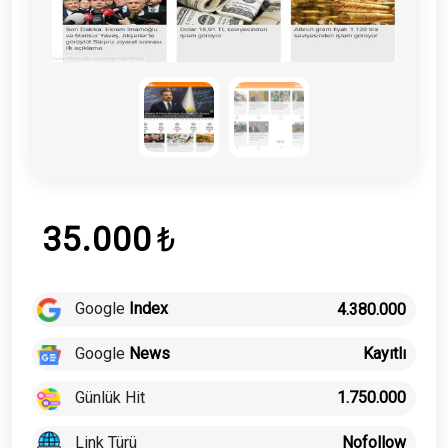
35.000
₺
Google
Index
4.380.000
Google
News
Kayıtlı
Günlük Hit
1.750.000
Link Türü
Nofollow