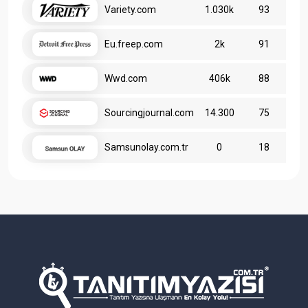
Variety.com
1.030k
93
Eu.freep.com
2k
91
Wwd.com
406k
88
Sourcingjournal.com
14.300
75
Samsunolay.com.tr
0
18