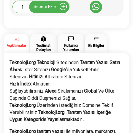
Teknoloji.org
Sepete Ekle
Tanıtım
Yazısı
adet
Açıklamalar
Teslimat
Kullanıcı
Ek Bilgiler
Detayları
Yorumları
Teknoloji.org Teknoloji
Sitesinden
Tanıtım Yazısı Satın
Al
arak İster Sitenizi
Google
‘da Yükseltebilir
Sitenizin
Hitinizi
Attırabilir Sitenizin
Hızlı
İndex
Almasını
Sağlayabilirsiniz
Alexa
Sıralamanızı
Global
Ve
Ülke
Çapında Ciddi Düşmenizi Sağlar.
Teknoloji.org
Üzerinden İstediğiniz Domaine Teklif
Verebilirsiniz
Teknoloji.org
Tanıtım Yazısı İçeriğe
Uygun Kategoride Yayınlanmaktadır .
Teknoloji.org tanıtım yazısı
ile milyonlara, markanızı,