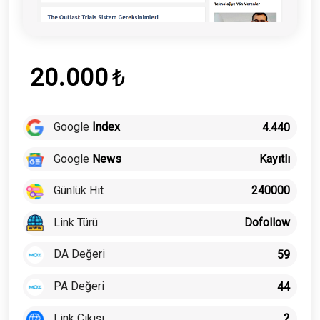
20.000
₺
Google
Index
4.440
Google
News
Kayıtlı
Günlük Hit
240000
Link Türü
Dofollow
DA Değeri
59
PA Değeri
44
Link Çıkışı
2