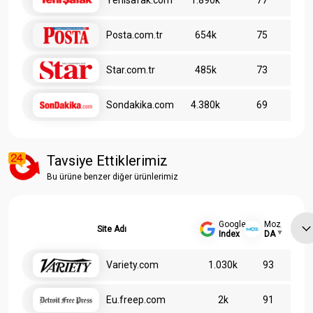
Yenisafak.com
1.890k
77
Posta.com.tr
654k
75
Star.com.tr
485k
73
Sondakika.com
4.380k
69
Tavsiye Ettiklerimiz
Bu ürüne benzer diğer ürünlerimiz
Google
Moz
Site Adı
Index
DA
Variety.com
1.030k
93
Eu.freep.com
2k
91