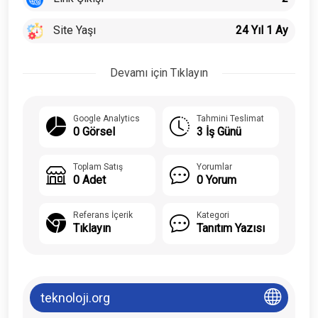
Site Yaşı
24 Yıl 1 Ay
Devamı için Tıklayın
Google Analytics
Tahmini Teslimat
0 Görsel
3 İş Günü
Toplam Satış
Yorumlar
0 Adet
0 Yorum
Referans İçerik
Kategori
Tıklayın
Tanıtım Yazısı
teknoloji.org