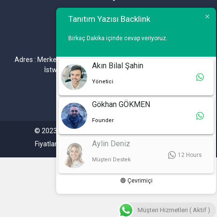
Telefon : 0 212 461 75 87
Tanıtım Yazısı Backlink
WhatsApp : 0 212 461 75 87
Birkaç Dakika içinde cevap veriyoruz.
E-mail :
info@tanitimyazisi.com.tr
Adres : Merkez Mh. DeğirmenBahçe Cd. A1 A Blok D : 19 Kat :1
Akın Bilal Şahin
İstwest Rezidans Bahçelievler / İSTANBUL
Yönetici
Gökhan GÖKMEN
Founder
© 2023. Tüm hakları saklıdır. Tanitimyazisi.com.tr
Aylin Deniz
Fiyatlarımıza %20 KDV Dahil Değildir.
12 Hours
Müşteri Destek
🟢 Çevrimiçi
Müşteri Hizmetleri ( Aktif )