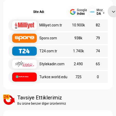
Google
Moz
Site Adı
Index
DA
Milliyet.com.tr
10.900k
82
Sporx.com
938k
79
T24.com.tr
1.740k
74
Stylekadin.com
2.490
65
Turkce.world.edu
725
0
Tavsiye Ettiklerimiz
Bu ürüne benzer diğer ürünlerimiz