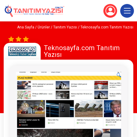
Ana Sayfa
/
Ürünler
/
Tanıtım Yazısı
/ Teknosayfa.com Tanıtım Yazısı
Teknosayfa.com Tanıtım
Yazısı
🔍