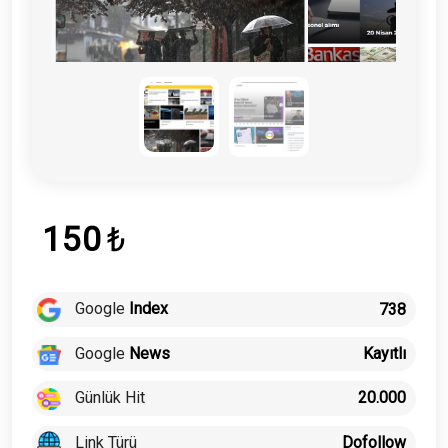
150
₺
Google
Index
738
Google
News
Kayıtlı
Günlük Hit
20.000
Link Türü
Dofollow