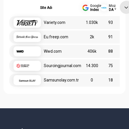
Google
Moz
Site Adı
Index
DA
Variety.com
1.030k
93
Eu.freep.com
2k
91
Wwd.com
406k
88
Sourcingjournal.com
14.300
75
Samsunolay.com.tr
0
18