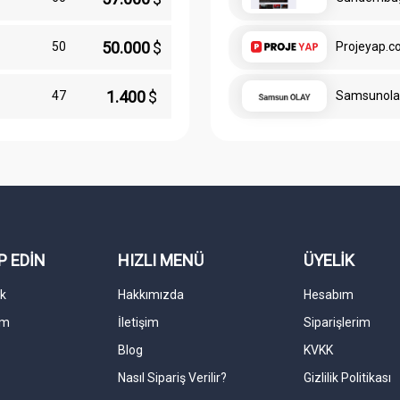
50.000
$
50
Projeyap.
1.400
$
47
Samsunola
P EDİN
HIZLI MENÜ
ÜYELİK
k
Hakkımızda
Hesabım
am
İletişim
Siparişlerim
Blog
KVKK
Nasıl Sipariş Verilir?
Gizlilik Politikası