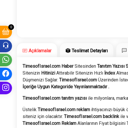
0
Açıklamalar
Teslimat Detayları
TimesofIsrael.com Haber
Sitesinden
Tanıtım Yazısı S
Sitenizin
Hitinizi
Attırabilir Sitenizin Hızlı
İndex
Alması
Düşmenizi Sağlar.
TimesofIsrael.com
Üzerinden İste
İçeriğe Uygun Kategoride Yayınlanmaktadır .
TimesofIsrael.com tanıtm yazısı
ile milyonlara, markan
Üstelik
TimesofIsrael.com
reklam
ihtiyacınızı büyük ö
siteniz için olacaktır.
TimesofIsrael.com
backlink
ile 
TimesofIsrael.com
Reklam
Alanlarının Fiyat bilgisini 