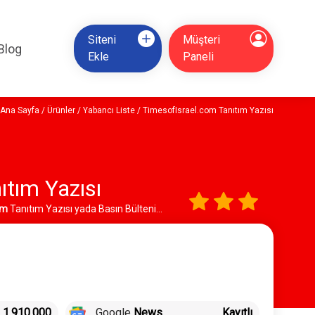
Siteni
Müşteri
Blog
Ekle
Paneli
Ana Sayfa
/
Ürünler
/
Yabancı Liste
/ TimesofIsrael.com Tanıtım Yazısı
ıtım Yazısı
om
Tanıtım Yazısı yada Basın Bülteni
1.910.000
Google
News
Kayıtlı