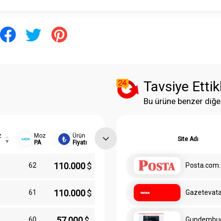
Tavsiye Ettik
Bu ürüne benzer diğe
z
Moz
Ürün
Site Adı
PA
Fiyatı
110.000
$
62
Posta.com.
110.000
$
61
Gazetevat
57.000
$
60
Gundembu