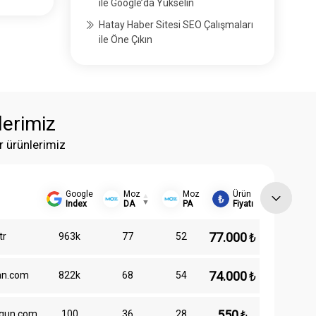
ile Google’da Yükselin
Hatay Haber Sitesi SEO Çalışmaları
ile Öne Çıkın
lerimiz
r ürünlerimiz
Google
Moz
Moz
Ürün
Index
DA
PA
Fiyatı
77.000
₺
tr
963k
77
52
74.000
₺
an.com
822k
68
54
550
₺
gun.com
100
36
28