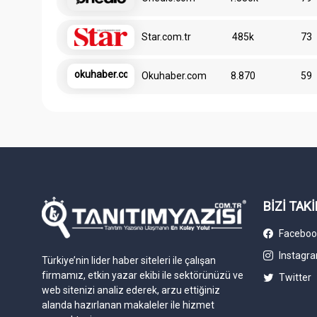
Star.com.tr
485k
73
okuhaber.com
Okuhaber.com
8.870
59
BİZİ TAKİ
Faceboo
Instagr
Türkiye’nin lider haber siteleri ile çalışan
firmamız, etkin yazar ekibi ile sektörünüzü ve
Twitter
web sitenizi analiz ederek, arzu ettiğiniz
alanda hazırlanan makaleler ile hizmet