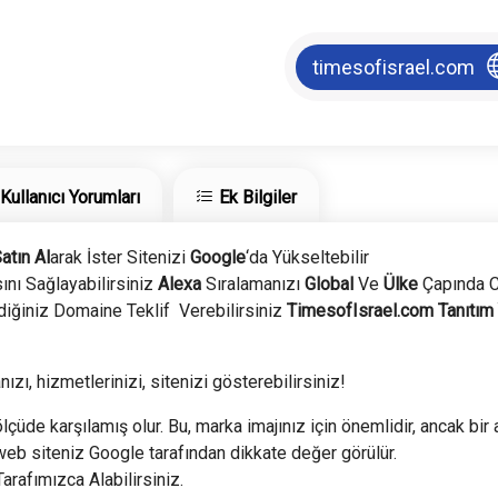
timesofisrael.com
Kullanıcı Yorumları
Ek Bilgiler
atın Al
arak İster Sitenizi
Google
‘da Yükseltebilir
nı Sağlayabilirsiniz
Alexa
Sıralamanızı
Global
Ve
Ülke
Çapında C
diğiniz Domaine Teklif Verebilirsiniz
TimesofIsrael.com
Tanıtım
ızı, hizmetlerinizi, sitenizi gösterebilirsiniz!
lçüde karşılamış olur. Bu, marka imajınız için önemlidir, ancak bir a
web siteniz Google tarafından dikkate değer görülür.
Tarafımızca Alabilirsiniz.