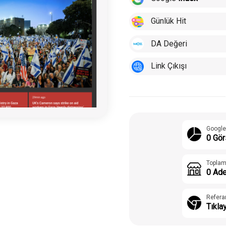
Günlük Hit
DA Değeri
Link Çıkışı
Google
0 Gör
Toplam
0 Ade
Refera
Tıkla