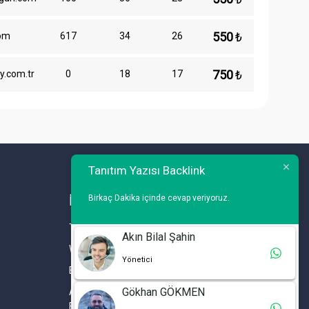
550
₺
com
617
34
26
750
₺
y.com.tr
0
18
17
Tanıtım Yazısı Backlink
Birkaç Dakika içinde cevap veriyoruz.
İLETİŞİM
Telefon : 0 212 461 75 87
Akın Bilal Şahin
WhatsApp : 0 212 461 75 87
Yönetici
E-mail :
info@tanitimyazisi.com.tr
Gökhan GÖKMEN
Adres : Merkez Mh. DeğirmenBahçe Cd. A1 A
Blok D : 19 Kat :1 İstwest Rezidans