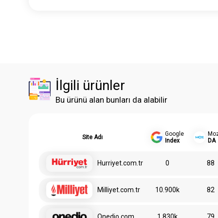
İlgili ürünler
Bu ürünü alan bunları da alabilir
Google
Mo
Site Adı
Index
DA
Hurriyet.com.tr
0
88
Milliyet.com.tr
10.900k
82
Onedio.com
1.830k
79