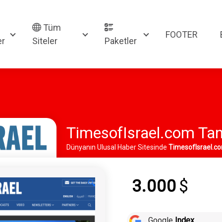
Tüm
FOOTER
er
Siteler
Paketler
TimesofIsrael.com Tan
Dünyanın Ulusal Haber Sitesinde
TimesofIsrael.c
Hizmeti Alabilirsiniz.
3.000
$
🔍
Google
Index