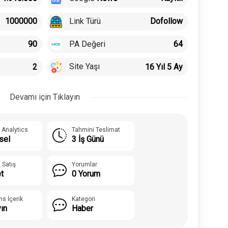
Link Türü
1000000
Dofollow
PA Değeri
90
64
Site Yaşı
2
16 Yıl 5 Ay
Devamı için Tıklayın
 Analytics
Tahmini Teslimat
sel
3 İş Günü
 Satış
Yorumlar
t
0 Yorum
ns İçerik
Kategori
yın
Haber