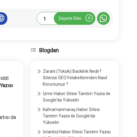
TimesofIsrael.com
Sepete Ekle
Tanıtım
Yazısı
adet
Blogdan
Zararlı (Toksik) Backlink Nedir?
iddi
Sitenizi SEO Felaketlerinden Nasıl
Korursunuz ?
 Yazısı
İzmir Haber Sitesi Tanıtım Yazısı ile
Google’da Yükselin
Kahramanmaraş Haber Sitesi
Tanıtım Yazısı ile Google’da
rtısı da
Yükselin
İstanbul Haber Sitesi Tanıtım Yazısı