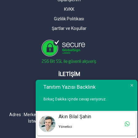
KVKK
Gizlilik Politikası
Şartlar ve Koşullar
İLETİŞİM
Telefon : 0 212 461 75 87
Tanıtım Yazısı Backlink
WhatsApp : 0 212 461 75 87
Birkaç Dakika içinde cevap veriyoruz.
E-mail :
info@tanitimyazisi.com.tr
Adres : Merkez Mh. DeğirmenBahçe Cd. A1 A Blok D : 19 Kat :1
Akın Bilal Şahin
İstwest Rezidans Bahçelievler / İSTANBUL
Yönetici