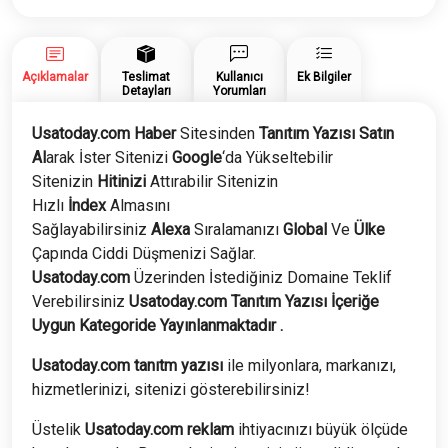
adet
Açıklamalar
Teslimat
Kullanıcı
Ek Bilgiler
Detayları
Yorumları
Usatoday.com Haber
Sitesinden
Tanıtım Yazısı Satın
Al
arak İster Sitenizi
Google
‘da Yükseltebilir
Sitenizin
Hitinizi
Attırabilir Sitenizin
Hızlı
İndex
Almasını
Sağlayabilirsiniz
Alexa
Sıralamanızı
Global
Ve
Ülke
Çapında Ciddi Düşmenizi Sağlar.
Usatoday.com
Üzerinden İstediğiniz Domaine Teklif
Verebilirsiniz
Usatoday.com
Tanıtım Yazısı İçeriğe
Uygun Kategoride Yayınlanmaktadır .
Usatoday.com tanıtm yazısı
ile milyonlara, markanızı,
hizmetlerinizi, sitenizi gösterebilirsiniz!
Üstelik
Usatoday.com
reklam
ihtiyacınızı büyük ölçüde