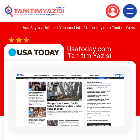
Ana Sayfa
/
Ürünler
/
Yabancı Liste
/ Usatoday.com Tanıtım Yazısı
Usatoday.com
Tanıtım Yazısı
🔍