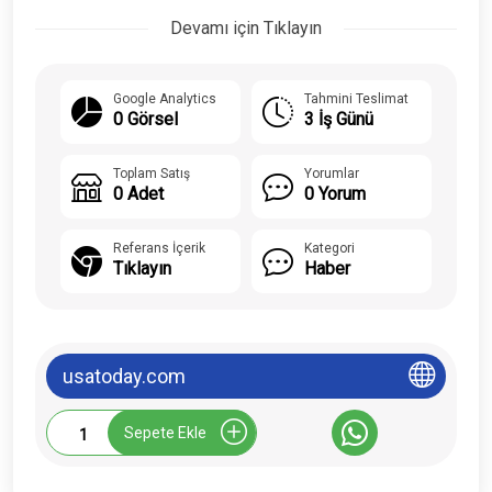
Devamı için Tıklayın
Google Analytics
Tahmini Teslimat
0 Görsel
3 İş Günü
Toplam Satış
Yorumlar
0 Adet
0 Yorum
Referans İçerik
Kategori
Tıklayın
Haber
usatoday.com
Usatoday.com
Sepete Ekle
Tanıtım
Yazısı