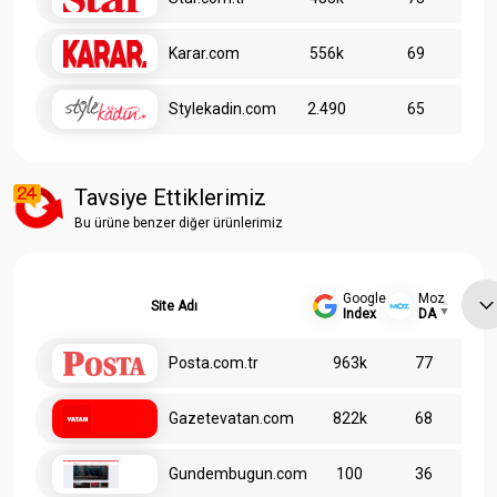
Karar.com
556k
69
Stylekadin.com
2.490
65
Tavsiye Ettiklerimiz
Bu ürüne benzer diğer ürünlerimiz
Google
Moz
Site Adı
Index
DA
Posta.com.tr
963k
77
Gazetevatan.com
822k
68
Gundembugun.com
100
36