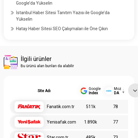
Google’da Yükselin
İstanbul Haber Sitesi Tanıtım Yazısı ile Google’da
Yükselin
Hatay Haber Sitesi SEO Çalışmaları ile Öne Çıkın
İlgili ürünler
Bu ürünü alan bunları da alabilir
Google
Moz
Site Adı
Index
DA
Fanatik.com.tr
511k
78
Yenisafak.com
1.890k
77
Star.com.tr
485k
73