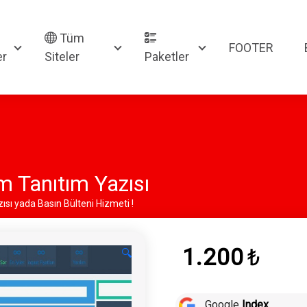
Tüm
FOOTER
er
Siteler
Paketler
m Tanıtım Yazısı
sı yada Basın Bülteni Hizmeti !
1.200
₺
🔍
Google
Index