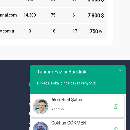
7.300
$
urnal.com
14.300
75
61
750
₺
y.com.tr
0
18
17
Tanıtım Yazısı Backlink
Birkaç Dakika içinde cevap veriyoruz.
İLETİŞİM
Telefon : 0 212 461 75 87
Akın Bilal Şahin
WhatsApp : 0 212 461 75 87
Yönetici
E-mail :
info@tanitimyazisi.com.tr
Gökhan GÖKMEN
Adres : Merkez Mh. DeğirmenBahçe Cd. A1 A
Blok D : 19 Kat :1 İstwest Rezidans