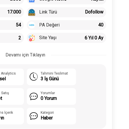
Link Türü
17.000
Dofollow
PA Değeri
54
40
Site Yaşı
2
6 Yıl 0 Ay
Devamı için Tıklayın
 Analytics
Tahmini Teslimat
sel
3 İş Günü
 Satış
Yorumlar
t
0 Yorum
ns İçerik
Kategori
yın
Haber