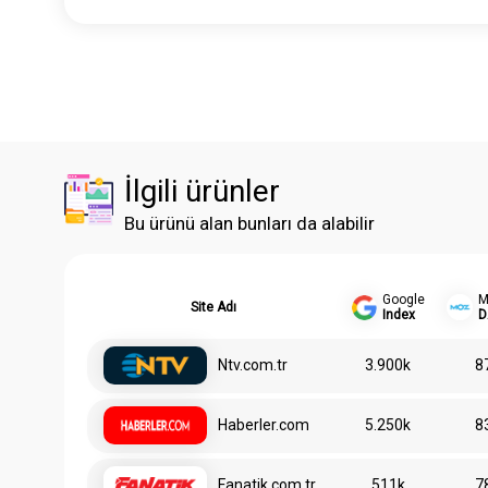
İlgili ürünler
Bu ürünü alan bunları da alabilir
Google
M
Site Adı
Index
D
Ntv.com.tr
3.900k
8
Haberler.com
5.250k
8
Fanatik.com.tr
511k
7