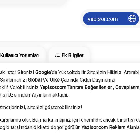
yapisor.com
Kullanıcı Yorumları
Ek Bilgiler
rak İster Sitenizi
Google
‘da Yükseltebilir Sitenizin
Hitinizi
Attırabil
Sıralamanızı
Global
Ve
Ülke
Çapında Ciddi Düşmenizi
lif Verebilirsiniz
Yapisor
.com
Tanıtım Beğenilenler , Cevaplanm
isi Üzerinden Yayınlanmaktadır.
zmetlerinizi, sitenizi gösterebilirsiniz!
arşılamış olur. Bu, marka imajınız için önemlidir, ancak bir artısı d
ogle tarafından dikkate değer görülür.
Yapisor
.com
Reklam
Alanla