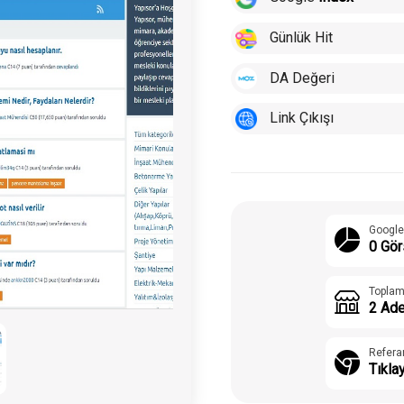
Günlük Hit
DA Değeri
Link Çıkışı
Google
0 Gör
Toplam
2 Ade
Refera
Tıkla