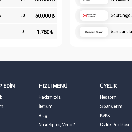
50.000
₺
5
50
Sourcingjo
1.750
₺
0
0
Samsunola
P EDİN
HIZLI MENÜ
ÜYELİK
k
Hakkımızda
Hesabım
am
İletişim
Siparişlerim
Blog
KVKK
Nasıl Sipariş Verilir?
Gizlilik Politikası