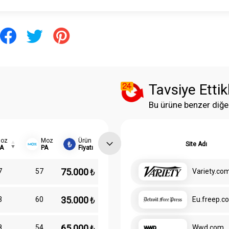
Tavsiye Ettik
Bu ürüne benzer diğe
oz
Moz
Ürün
Site Adı
A
PA
Fiyatı
75.000
₺
7
57
Variety.co
35.000
₺
3
60
Eu.freep.c
65.000
₺
8
54
Wwd.com