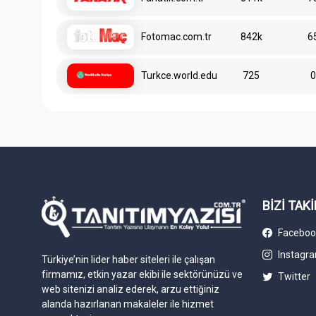
Fotomac.com.tr
842k
6
Turkce.world.edu
725
BİZİ TAKİ
Faceboo
Instagr
Türkiye’nin lider haber siteleri ile çalışan
firmamız, etkin yazar ekibi ile sektörünüzü ve
Twitter
web sitenizi analiz ederek, arzu ettiğiniz
alanda hazırlanan makaleler ile hizmet