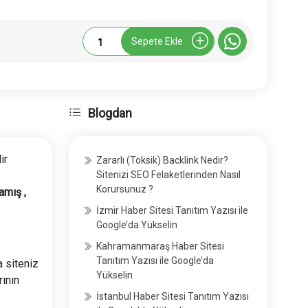
Yapisor.com
Sepete Ekle
Tanıtım
Yazısı
adet
Blogdan
ir
Zararlı (Toksik) Backlink Nedir?
Sitenizi SEO Felaketlerinden Nasıl
Korursunuz ?
amış ,
İzmir Haber Sitesi Tanıtım Yazısı ile
Google’da Yükselin
Kahramanmaraş Haber Sitesi
Tanıtım Yazısı ile Google’da
a siteniz
Yükselin
rının
İstanbul Haber Sitesi Tanıtım Yazısı