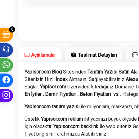
0
Açıklamalar
Teslimat Detayları
Yapisor.com Blog
Sitesinden
Tanıtım Yazısı Satın Al
a
Sitenizin Hızlı
İndex
Almasını Sağlayabilirsiniz
Alexa
Sağlar.
Yapisor
.com
Üzerinden İstediğiniz Domaine Tek
En İyiler , Demir Fiyatları , Beton Fiyatları vs .
Kategor
Yapisor.com tanıtm yazısı
ile milyonlara, markanızı, hi
Üstelik
Yapisor
.com
reklam
ihtiyacınızı büyük ölçüde k
için olacaktır.
Yapisor
.com
backlink
ile web siteniz Go
Fiyat bilgisini Tarafımızca Alabilirsiniz.