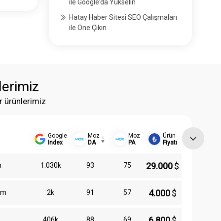
ile Google’da Yükselin
Hatay Haber Sitesi SEO Çalışmaları
ile Öne Çıkın
lerimiz
r ürünlerimiz
Google
Moz
Moz
Ürün
Index
DA
PA
Fiyatı
29.000
$
m
1.030k
93
75
4.000
$
om
2k
91
57
6.800
$
406k
88
69