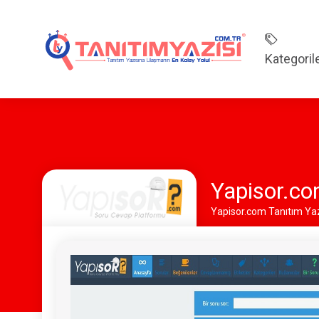
Kategoril
Yapisor.co
Yapisor.com Tanıtım Yazı