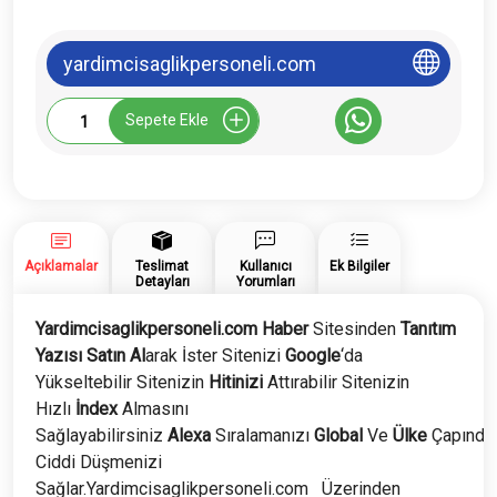
yardimcisaglikpersoneli.com
Yardimcisaglikpersoneli.com
Sepete Ekle
Tanıtım
Yazısı
adet
Açıklamalar
Teslimat
Kullanıcı
Ek Bilgiler
Detayları
Yorumları
Yardimcisaglikpersoneli.com Haber
Sitesinden
Tanıtım
Yazısı Satın Al
arak İster Sitenizi
Google
‘da
Yükseltebilir Sitenizin
Hitinizi
Attırabilir Sitenizin
Hızlı
İndex
Almasını
Sağlayabilirsiniz
Alexa
Sıralamanızı
Global
Ve
Ülke
Çapında
Ciddi Düşmenizi
Sağlar.Yardimcisaglikpersoneli.com
Üzerinden