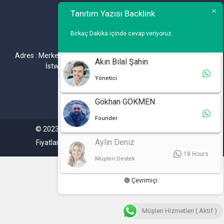
Telefon : 0 212 461 75 87
Tanıtım Yazısı Backlink
WhatsApp : 0 212 461 75 87
Birkaç Dakika içinde cevap veriyoruz.
E-mail :
info@tanitimyazisi.com.tr
Adres : Merkez Mh. DeğirmenBahçe Cd. A1 A Blok D : 19 Kat :1
Akın Bilal Şahin
İstwest Rezidans Bahçelievler / İSTANBUL
Yönetici
Gökhan GÖKMEN
Founder
© 2023. Tüm hakları saklıdır. Tanitimyazisi.com.tr
Aylin Deniz
Fiyatlarımıza %20 KDV Dahil Değildir.
18 Hours
Müşteri Destek
🟢 Çevrimiçi
Müşteri Hizmetleri ( Aktif )