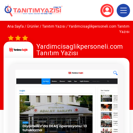
Ana Sayfa
/
Ürünler
/
Tanıtım Yazısı
/ Yardimcisaglikpersoneli.com Tanıtım
Yazısı
Yardimcisaglikpersoneli.com
Tanıtım Yazısı
🔍