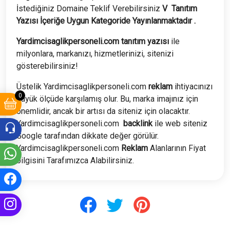
İstediğiniz Domaine Teklif Verebilirsiniz
V
Tanıtım
Yazısı İçeriğe Uygun Kategoride Yayınlanmaktadır .
Yardimcisaglikpersoneli.com tanıtım yazısı
ile
milyonlara, markanızı, hizmetlerinizi, sitenizi
gösterebilirsiniz!
Üstelik Yardimcisaglikpersoneli.com
reklam
ihtiyacınızı
0
büyük ölçüde karşılamış olur. Bu, marka imajınız için
önemlidir, ancak bir artısı da siteniz için olacaktır.
Yardimcisaglikpersoneli.com
backlink
ile web siteniz
Google tarafından dikkate değer görülür.
Yardimcisaglikpersoneli.com
Reklam
Alanlarının Fiyat
bilgisini Tarafımızca Alabilirsiniz.