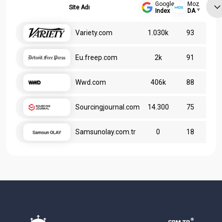
Google
Moz
Site Adı
Index
DA
Variety.com
1.030k
93
Eu.freep.com
2k
91
Wwd.com
406k
88
Sourcingjournal.com
14.300
75
Samsunolay.com.tr
0
18