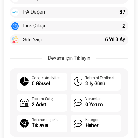
PA Değeri
37
Link Çıkışı
2
Site Yaşı
6 Yıl 3 Ay
Devamı için Tıklayın
Google Analytics
Tahmini Teslimat
0 Görsel
3 İş Günü
Toplam Satış
Yorumlar
2 Adet
0 Yorum
Referans İçerik
Kategori
Tıklayın
Haber