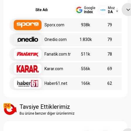
Google
Moz
Site Adı
Index
DA
Sporx.com
938k
79
Onedio.com
1.830k
79
Fanatik.com.tr
511k
78
Karar.com
556k
69
Haber61.net
166k
62
Tavsiye Ettiklerimiz
Bu ürüne benzer diğer ürünlerimiz