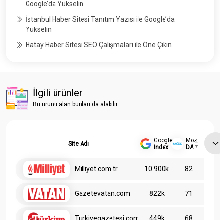
Google’da Yükselin
İstanbul Haber Sitesi Tanıtım Yazısı ile Google’da
Yükselin
Hatay Haber Sitesi SEO Çalışmaları ile Öne Çıkın
İlgili ürünler
Bu ürünü alan bunları da alabilir
Google
Moz
Site Adı
Index
DA
Milliyet.com.tr
10.900k
82
Gazetevatan.com
822k
71
Turkiyegazetesi.com.tr
449k
68