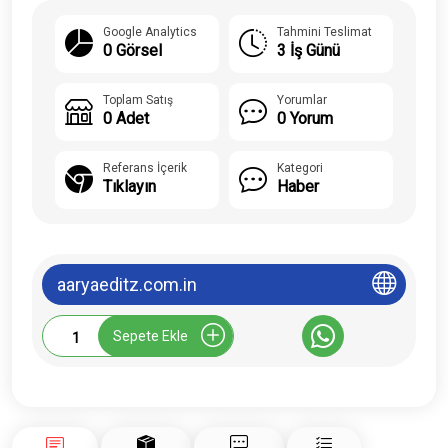
Google Analytics
Tahmini Teslimat
0 Görsel
3 İş Günü
Toplam Satış
Yorumlar
0 Adet
0 Yorum
Referans İçerik
Kategori
Tıklayın
Haber
aaryaeditz.com.in
Aaryaeditz.com.in
Sepete Ekle
Tanıtım
Yazısı
adet