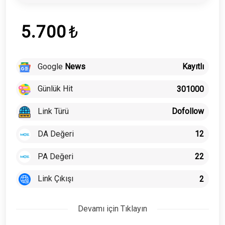
5.700
₺
Google
News
Kayıtlı
Günlük Hit
301000
Link Türü
Dofollow
DA Değeri
12
PA Değeri
22
Link Çıkışı
2
Devamı için Tıklayın