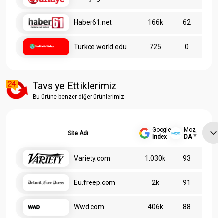
Haber61.net
166k
62
Turkce.world.edu
725
0
Tavsiye Ettiklerimiz
Bu ürüne benzer diğer ürünlerimiz
Google
Moz
Site Adı
Index
DA
Variety.com
1.030k
93
Eu.freep.com
2k
91
Wwd.com
406k
88