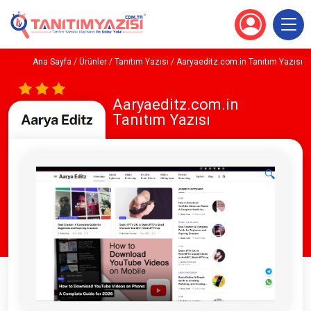
Ana Sayfa
/
Ürünler
/
Tanıtım Yazısı
/ Aaryaeditz.com.in Tanıtım Yazısı
Aaryaeditz.com.in
Tanıtım Yazısı
🔍