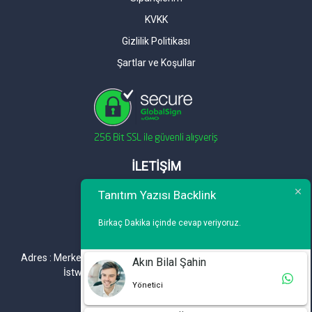
KVKK
Gizlilik Politikası
Şartlar ve Koşullar
İLETİŞİM
Telefon : 0 212 461 75 87
Tanıtım Yazısı Backlink
WhatsApp : 0 212 461 75 87
Birkaç Dakika içinde cevap veriyoruz.
E-mail :
info@tanitimyazisi.com.tr
Adres : Merkez Mh. DeğirmenBahçe Cd. A1 A Blok D : 19 Kat :1
Akın Bilal Şahin
İstwest Rezidans Bahçelievler / İSTANBUL
Yönetici