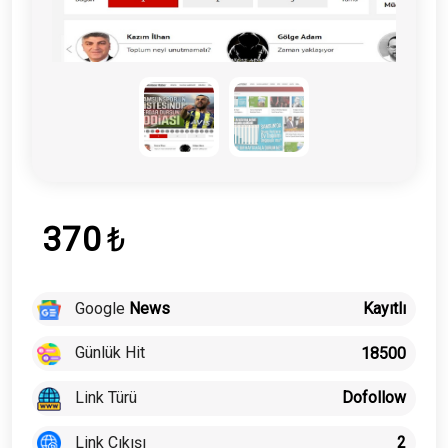
370
₺
Google
News
Kayıtlı
Günlük Hit
18500
Link Türü
Dofollow
Link Çıkışı
2