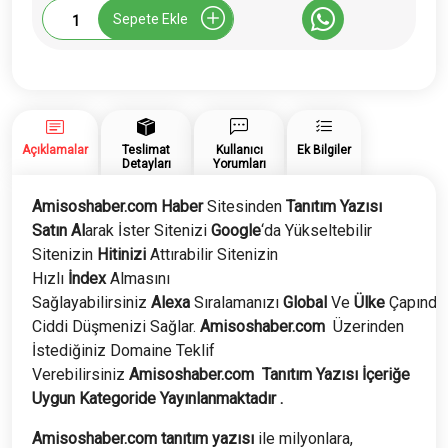
Amisoshaber.com
Sepete Ekle
Tanıtım
Yazısı
adet
Açıklamalar
Teslimat
Kullanıcı
Ek Bilgiler
Detayları
Yorumları
Amisoshaber.com Haber
Sitesinden
Tanıtım Yazısı
Satın Al
arak İster Sitenizi
Google
‘da Yükseltebilir
Sitenizin
Hitinizi
Attırabilir Sitenizin
Hızlı
İndex
Almasını
Sağlayabilirsiniz
Alexa
Sıralamanızı
Global
Ve
Ülke
Çapında
Ciddi Düşmenizi Sağlar.
Amisoshaber.com
Üzerinden
İstediğiniz Domaine Teklif
Verebilirsiniz
Amisoshaber.com
Tanıtım Yazısı İçeriğe
Uygun Kategoride Yayınlanmaktadır .
Amisoshaber.com tanıtım yazısı
ile milyonlara,