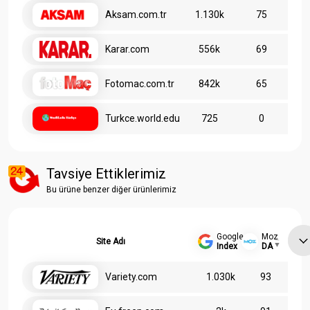
Aksam.com.tr
1.130k
75
Karar.com
556k
69
Fotomac.com.tr
842k
65
Turkce.world.edu
725
0
Tavsiye Ettiklerimiz
Bu ürüne benzer diğer ürünlerimiz
Google
Moz
Site Adı
Index
DA
Variety.com
1.030k
93