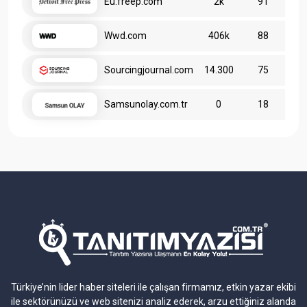
Eu.freep.com
2k
91
Wwd.com
406k
88
Sourcingjournal.com
14.300
75
Samsunolay.com.tr
0
18
Türkiye’nin lider haber siteleri ile çalışan firmamız, etkin yazar ekibi
ile sektörünüzü ve web sitenizi analiz ederek, arzu ettiğiniz alanda