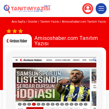
Ana Sayfa
/
Ürünler
/
Tanıtım Yazısı
/ Amisoshaber.com Tanıtım Yazısı
Amisoshaber.com Tanıtım
Yazısı
🔍