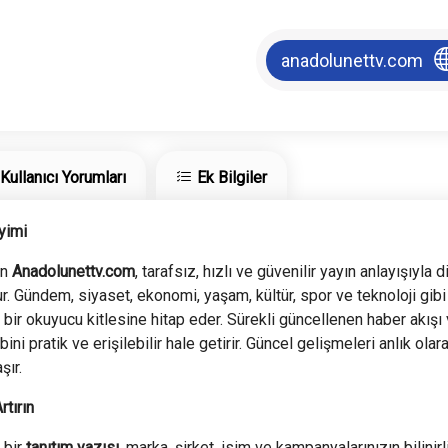
anadolunettv.com
Kullanıcı Yorumları
Ek Bilgiler
yimi
an
Anadolunettv.com
, tarafsız, hızlı ve güvenilir yayın anlayışıyla di
. Gündem, siyaset, ekonomi, yaşam, kültür, spor ve teknoloji gibi
 bir okuyucu kitlesine hitap eder. Sürekli güncellenen haber akışı
ibini pratik ve erişilebilir hale getirir. Güncel gelişmeleri anlık olar
şır.
rtırın
 bir
tanıtım yazısı
, marka, şirket, isim ve kampanyalarınızın bilinirl