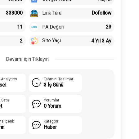
Link Türü
333000
Dofollow
PA Değeri
11
23
Site Yaşı
2
4 Yıl 3 Ay
Devamı için Tıklayın
 Analytics
Tahmini Teslimat
sel
3 İş Günü
 Satış
Yorumlar
t
0 Yorum
ns İçerik
Kategori
yın
Haber