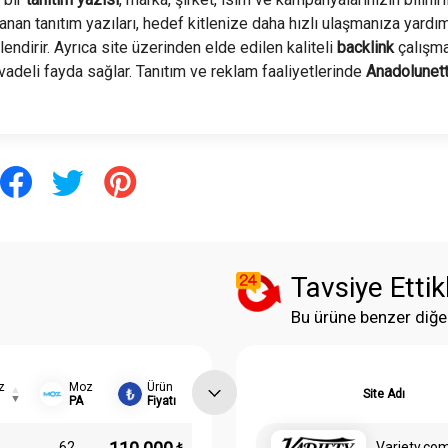
anan tanıtım yazıları, hedef kitlenize daha hızlı ulaşmanıza yardı
ndirir. Ayrıca site üzerinden elde edilen kaliteli
backlink
çalışma
 vadeli fayda sağlar. Tanıtım ve reklam faaliyetlerinde
Anadolunet
Tavsiye Ettik
Bu ürüne benzer diğe
z
Moz
Ürün
Site Adı
PA
Fiyatı
62
Variety.co