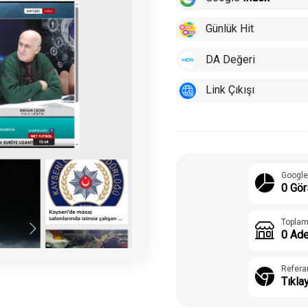
Günlük Hit
DA Değeri
Link Çıkışı
Google
0 Gör
Toplam
0 Ade
Refera
Tıkla