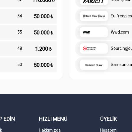
110.000
₺
50.000
₺
54
Eu.freep.c
50.000
₺
55
Wwd.com
1.200
₺
48
Sourcingjo
50.000
₺
50
Samsunola
P EDİN
HIZLI MENÜ
ÜYELİK
k
Hakkımızda
Hesabım