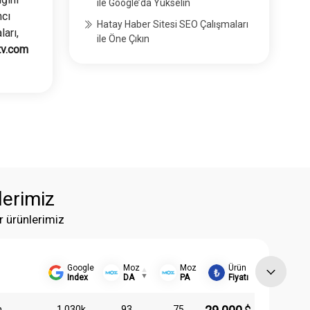
ile Google’da Yükselin
mcı
Hatay Haber Sitesi SEO Çalışmaları
ları,
ile Öne Çıkın
tv.com
lerimiz
r ürünlerimiz
Google
Moz
Moz
Ürün
Index
DA
PA
Fiyatı
m
1.030k
93
75