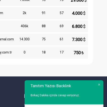
29.000
$
4.000
$
om
2k
91
57
6.800
$
406k
88
69
7.300
$
urnal.com
14.300
75
61
750
₺
y.com.tr
0
18
17
Tanıtım Yazısı Backlink
Birkaç Dakika içinde cevap veriyoruz.
İLETİŞİM
Telefon : 0 212 461 75 87