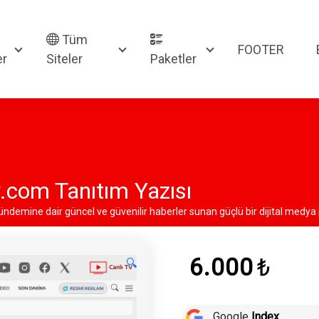
Tüm
FOOTER
er
Siteler
Paketler
.com Tanıtım Yazısı
gündemine dair güncel ve güvenilir haberler sunan güçlü bir dijital medy
linirliği artar, SEO uyumlu içerik ve kaliteli
backlink
avantajı sağlanır.
6.000
₺
🔍
Google
Index