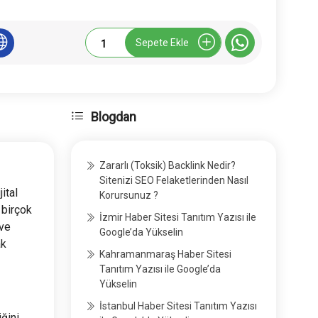
Anadolunettv.com
Sepete Ekle
Tanıtım
Yazısı
adet
Blogdan
Zararlı (Toksik) Backlink Nedir?
Sitenizi SEO Felaketlerinden Nasıl
jital
Korursunuz ?
 birçok
İzmir Haber Sitesi Tanıtım Yazısı ile
 ve
Google’da Yükselin
ak
Kahramanmaraş Haber Sitesi
Tanıtım Yazısı ile Google’da
Yükselin
İstanbul Haber Sitesi Tanıtım Yazısı
iğini