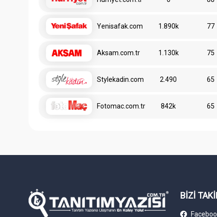
Yenisafak.com
1.890k
77
Aksam.com.tr
1.130k
75
Stylekadin.com
2.490
65
Fotomac.com.tr
842k
65
BİZİ TAKİ
Faceboo