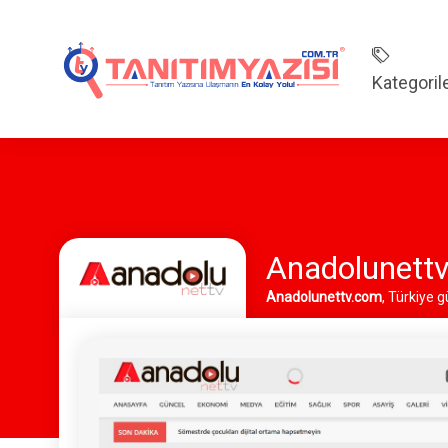
Kategoril
Anadolunettv
Anadolunettv.com
, Türkiye 
yazısı sayesinde markanızın bi