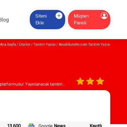
Siteni
Müşteri
Blog
Ekle
Paneli
Ana Sayfa
/
Ürünler
/
Tanıtım Yazısı
/ Anadolunettv.com Tanıtım Yazısı
a platformudur. Yayınlanacak tanıtım
13.600
Google
News
Kayıtlı