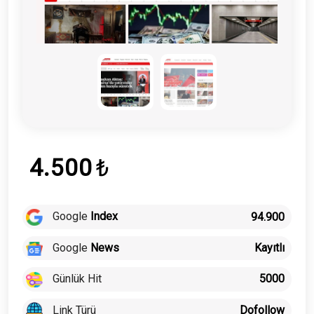
4.500
₺
Google
Index
94.900
Google
News
Kayıtlı
Günlük Hit
5000
Link Türü
Dofollow