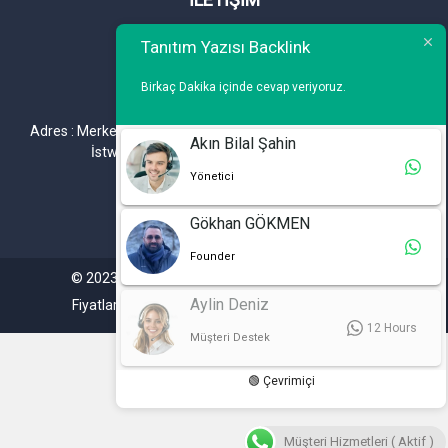
Telefon : 0 212 461 75 87
Tanıtım Yazısı Backlink
WhatsApp : 0 212 461 75 87
Birkaç Dakika içinde cevap veriyoruz.
E-mail :
info@tanitimyazisi.com.tr
Adres : Merkez Mh. DeğirmenBahçe Cd. A1 A Blok D : 19 Kat :1
Akın Bilal Şahin
İstwest Rezidans Bahçelievler / İSTANBUL
Yönetici
Gökhan GÖKMEN
Founder
© 2023. Tüm hakları saklıdır. Tanitimyazisi.com.tr
Aylin Deniz
Fiyatlarımıza %20 KDV Dahil Değildir.
12 Hours
Müşteri Destek
🟢 Çevrimiçi
Müşteri Hizmetleri ( Aktif )