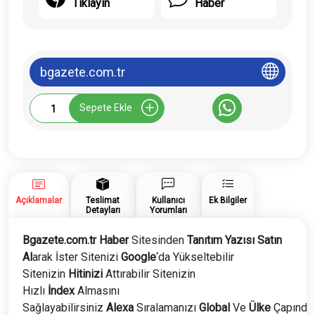
Tıklayın
Haber
bgazete.com.tr
Bgazete.com.tr
Sepete Ekle
Tanıtım
Yazısı
adet
Açıklamalar
Teslimat
Kullanıcı
Ek Bilgiler
Detayları
Yorumları
Bgazete.com.tr Haber
Sitesinden
Tanıtım Yazısı Satın
Al
arak İster Sitenizi
Google
‘da Yükseltebilir
Sitenizin
Hitinizi
Attırabilir Sitenizin
Hızlı
İndex
Almasını
Sağlayabilirsiniz
Alexa
Sıralamanızı
Global
Ve
Ülke
Çapında