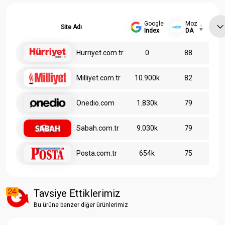
Google
Moz
Site Adı
Index
DA
Hurriyet.com.tr
0
88
Milliyet.com.tr
10.900k
82
Onedio.com
1.830k
79
Sabah.com.tr
9.030k
79
Posta.com.tr
654k
75
Tavsiye Ettiklerimiz
Bu ürüne benzer diğer ürünlerimiz