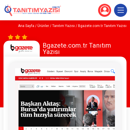
Ana Sayfa
/
Ürünler
/
Tanıtım Yazısı
/ Bgazete.com.tr Tanıtım Yazısı
Bgazete.com.tr Tanıtım
Yazısı
🔍