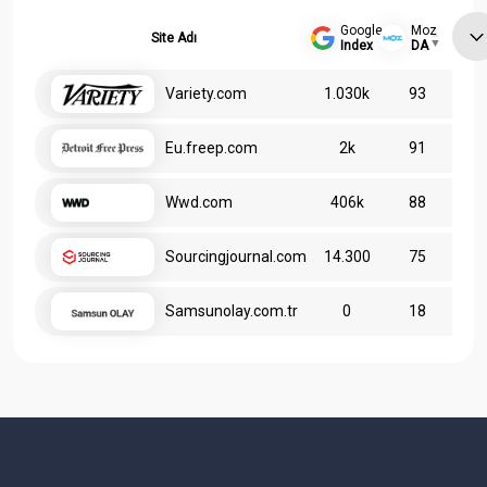
Google
Moz
Site Adı
Index
DA
Variety.com
1.030k
93
Eu.freep.com
2k
91
Wwd.com
406k
88
Sourcingjournal.com
14.300
75
Samsunolay.com.tr
0
18