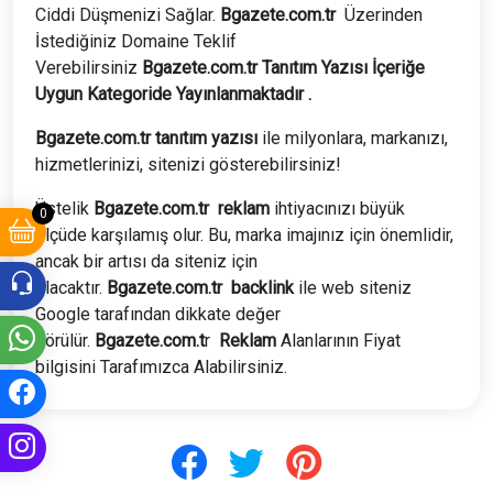
Ciddi Düşmenizi Sağlar.
Bgazete.com.tr
Üzerinden
İstediğiniz Domaine Teklif
Verebilirsiniz
Bgazete.com.tr
Tanıtım Yazısı İçeriğe
Uygun Kategoride Yayınlanmaktadır .
Bgazete.com.tr tanıtım yazısı
ile milyonlara, markanızı,
hizmetlerinizi, sitenizi gösterebilirsiniz!
Üstelik
Bgazete.com.tr
reklam
ihtiyacınızı büyük
0
ölçüde karşılamış olur. Bu, marka imajınız için önemlidir,
ancak bir artısı da siteniz için
olacaktır.
Bgazete.com.tr
backlink
ile web siteniz
Google tarafından dikkate değer
görülür.
Bgazete.com.t
r
Reklam
Alanlarının Fiyat
bilgisini Tarafımızca Alabilirsiniz.