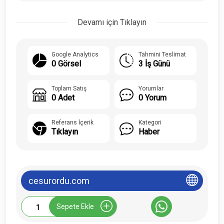
Devamı için Tıklayın
Google Analytics
Tahmini Teslimat
0 Görsel
3 İş Günü
Toplam Satış
Yorumlar
0 Adet
0 Yorum
Referans İçerik
Kategori
Tıklayın
Haber
cesurordu.com
Cesurordu.com
Sepete Ekle
Tanıtım