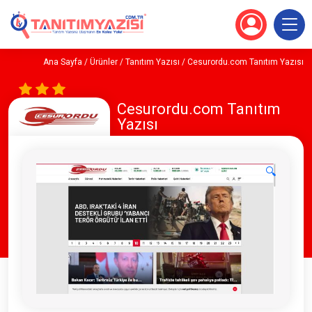
Ana Sayfa
/
Ürünler
/
Tanıtım Yazısı
/ Cesurordu.com Tanıtım Yazısı
Cesurordu.com Tanıtım
Yazısı
🔍