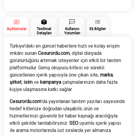
Yazısı
adet
Açıklamalar
Teslimat
Kullanıcı
Ek Bilgiler
Detayları
Yorumları
Türkiye’deki en güncel haberlere hızlı ve kolay erişim
imkânı sunan
Cesurordu.com
, dijital dünyada
görünürlüğünü artırmak isteyenler için etkili bir tanıtım
platformudur. Geniş okuyucu kitlesi ve sürekli
güncellenen içerik yapısıyla öne çıkan site,
marka
,
şirket
,
isim
ve
kampanya
çalışmalarınızın daha fazla
kişiye ulaşmasına katkı sağlar.
Cesurordu.com
’da yayınlanan tanıtım yazıları sayesinde
hedef kitlenize doğrudan ulaşabilir, ürün ve
hizmetlerinizi güvenilir bir haber kaynağı aracılığıyla
etkili şekilde tanıtabilirsiniz.
SEO
uyumlu içerik yapısı
ile arama motorlarında üst sıralarda yer almanıza