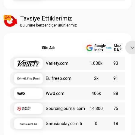
Tavsiye Ettiklerimiz
Bu ürüne benzer diğer ürünlerimiz
Google
Moz
Site Adı
Index
DA
Variety.com
1.030k
93
Eu.freep.com
2k
91
Wwd.com
406k
88
Sourcingjournal.com
14.300
75
Samsunolay.com.tr
0
18