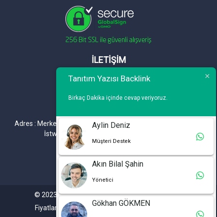
İLETİŞİM
Tanıtım Yazısı Backlink
Telefon : 0 212 461 75 87
WhatsApp : 0 212 461 75 87
Birkaç Dakika içinde cevap veriyoruz.
E-mail :
info@tanitimyazisi.com.tr
Adres : Merkez Mh. DeğirmenBahçe Cd. A1 A Blok D : 19 Kat :1
Aylin Deniz
İstwest Rezidans Bahçelievler / İSTANBUL
Müşteri Destek
Akın Bilal Şahin
Yönetici
© 2023. Tüm hakları saklıdır. Tanitimyazisi.com.tr
Gökhan GÖKMEN
Fiyatlarımıza %20 KDV Dahil Değildir.