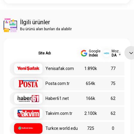
İlgili ürünler
Bu ürünü alan bunları da alabilir
Google
Moz
Site Adı
Index
DA
Yenisafak.com
1.890k
77
Posta.com.tr
654k
75
Haber61.net
166k
62
Takvim.com.tr
2.100k
62
Turkce.world.edu
725
0