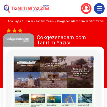
Ana Sayfa
/
Ürünler
/
Tanıtım Yazısı
/ Cokgezenadam.com Tanıtım Yazısı
Cokgezenadam.com
Tanıtım Yazısı
🔍