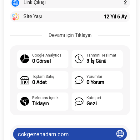
Link Çıkışı
2
Site Yaşı
12 Yıl 6 Ay
Devamı için Tıklayın
Google Analytics
Tahmini Teslimat
0 Görsel
3 İş Günü
Toplam Satış
Yorumlar
0 Adet
0 Yorum
Referans İçerik
Kategori
Tıklayın
Gezi
cokgezenadam.com