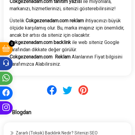
Cokgezenadam.com tanıtım yazısı
ile milyonlara,
markanızı, hizmetlerinizi, sitenizi gösterebilirsiniz!
Üstelik
Cokgezenadam.com
reklam
ihtiyacınızı büyük
ölçüde karşılamış olur. Bu, marka imajınız için önemlidir,
ancak bir artısı da siteniz için olacaktır.
Cokgezenadam.com
backlink
ile web siteniz Google
0
tarafından dikkate değer görülür.
Cokgezenadam.com
Reklam
Alanlarının Fiyat bilgisini
Tarafımızca Alabilirsiniz.
Blogdan
Zararlı (Toksik) Backlink Nedir? Sitenizi SEO