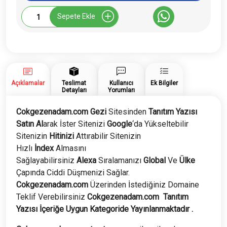
Cokgezenadam.com
Sepete Ekle
Tanıtım
Yazısı
adet
Açıklamalar
Teslimat
Kullanıcı
Ek Bilgiler
Detayları
Yorumları
Cokgezenadam.com Gezi
Sitesinden
Tanıtım Yazısı
Satın Al
arak İster Sitenizi
Google
‘da Yükseltebilir
Sitenizin
Hitinizi
Attırabilir Sitenizin
Hızlı
İndex
Almasını
Sağlayabilirsiniz
Alexa
Sıralamanızı
Global
Ve
Ülke
Çapında Ciddi Düşmenizi Sağlar.
Cokgezenadam.com
Üzerinden İstediğiniz Domaine
Teklif Verebilirsiniz
Cokgezenadam.com
Tanıtım
Yazısı İçeriğe Uygun Kategoride Yayınlanmaktadır .