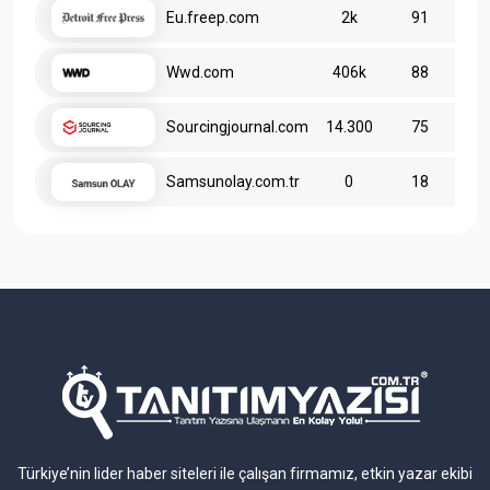
Eu.freep.com
2k
91
Wwd.com
406k
88
Sourcingjournal.com
14.300
75
Samsunolay.com.tr
0
18
Türkiye’nin lider haber siteleri ile çalışan firmamız, etkin yazar ekibi