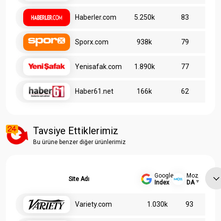
Haberler.com
5.250k
83
Sporx.com
938k
79
Yenisafak.com
1.890k
77
Haber61.net
166k
62
Tavsiye Ettiklerimiz
Bu ürüne benzer diğer ürünlerimiz
Google
Moz
Site Adı
Index
DA
Variety.com
1.030k
93