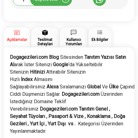
Tanıtım
Yazısı
adet
Açıklamalar
Teslimat
Kullanıcı
Ek Bilgiler
Detayları
Yorumları
Dogagezileri.com Blog
Sitesinden
Tanıtım Yazısı Satın
Al
arak İster Sitenizi
Google
‘da Yükseltebilir
Sitenizin
Hitinizi
Attırabilir Sitenizin
Hızlı
İndex
Almasını
Sağlayabilirsiniz
Alexa
Sıralamanızı
Global
Ve
Ülke
Çapında
Ciddi Düşmenizi Sağlar.
Dogagezileri
.com
Üzerinden
İstediğiniz Domaine Teklif
Verebilirsiniz
Dogagezileri
.com
Tanıtım Genel ,
Seyahat Tüyoları , Pasaport & Vize , Konaklama , Doğa
Gezileri , Yurt İçi , Yurt Dışı vs .
Kategorisi Üzerinden
Yayınlanmaktadır.