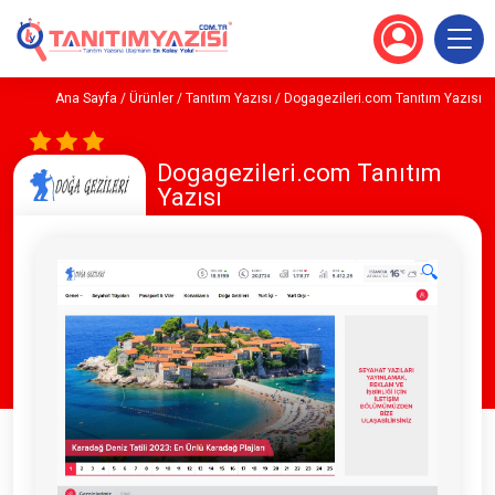
Ana Sayfa
/
Ürünler
/
Tanıtım Yazısı
/ Dogagezileri.com Tanıtım Yazısı
Dogagezileri.com Tanıtım
Yazısı
🔍