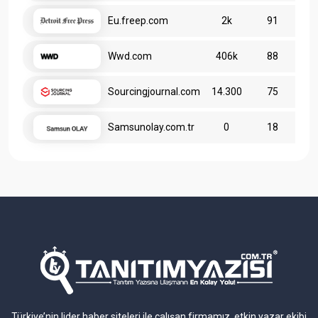
Eu.freep.com
2k
91
Wwd.com
406k
88
Sourcingjournal.com
14.300
75
Samsunolay.com.tr
0
18
Türkiye’nin lider haber siteleri ile çalışan firmamız, etkin yazar ekibi