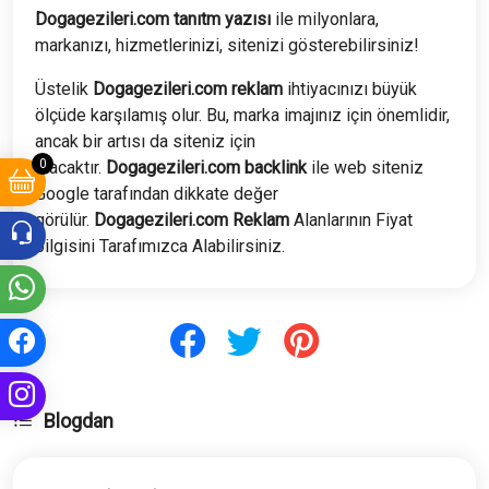
Dogagezileri.com tanıtm yazısı
ile milyonlara,
markanızı, hizmetlerinizi, sitenizi gösterebilirsiniz!
Üstelik
Dogagezileri
.com
reklam
ihtiyacınızı büyük
ölçüde karşılamış olur. Bu, marka imajınız için önemlidir,
ancak bir artısı da siteniz için
0
olacaktır.
Dogagezileri
.com
backlink
ile web siteniz
Google tarafından dikkate değer
görülür.
Dogagezileri
.com
Reklam
Alanlarının Fiyat
bilgisini Tarafımızca Alabilirsiniz.
Blogdan