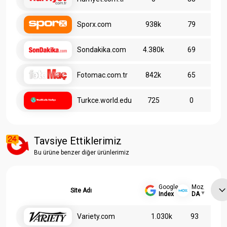
Sporx.com
938k
79
Sondakika.com
4.380k
69
Fotomac.com.tr
842k
65
Turkce.world.edu
725
0
Tavsiye Ettiklerimiz
Bu ürüne benzer diğer ürünlerimiz
Google
Moz
Site Adı
Index
DA
Variety.com
1.030k
93