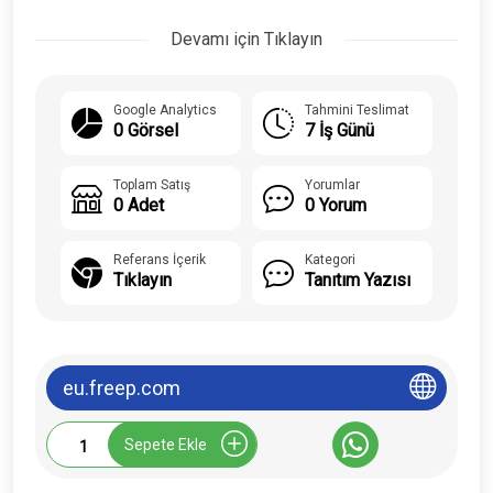
Devamı için Tıklayın
Google Analytics
Tahmini Teslimat
0 Görsel
7 İş Günü
Toplam Satış
Yorumlar
0 Adet
0 Yorum
Referans İçerik
Kategori
Tıklayın
Tanıtım Yazısı
eu.freep.com
Eu.freep.com
Sepete Ekle
Tanıtım