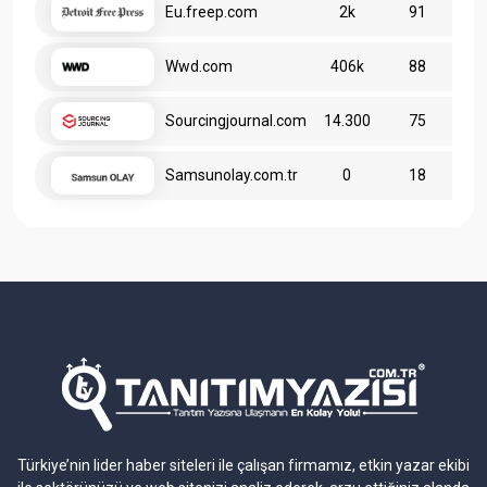
Eu.freep.com
2k
91
Wwd.com
406k
88
Sourcingjournal.com
14.300
75
Samsunolay.com.tr
0
18
Türkiye’nin lider haber siteleri ile çalışan firmamız, etkin yazar ekibi