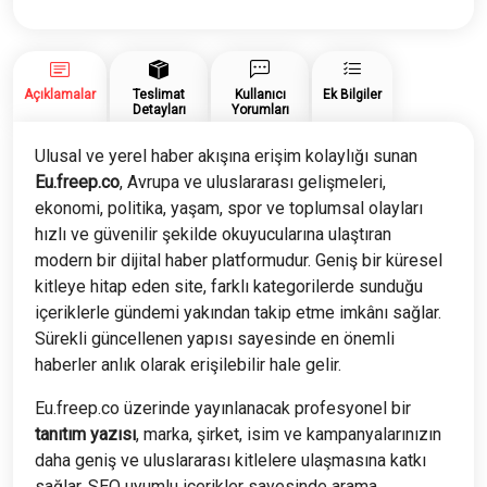
Yazısı
adet
Açıklamalar
Teslimat
Kullanıcı
Ek Bilgiler
Detayları
Yorumları
Ulusal ve yerel haber akışına erişim kolaylığı sunan
Eu.freep.co
, Avrupa ve uluslararası gelişmeleri,
ekonomi, politika, yaşam, spor ve toplumsal olayları
hızlı ve güvenilir şekilde okuyucularına ulaştıran
modern bir dijital haber platformudur. Geniş bir küresel
kitleye hitap eden site, farklı kategorilerde sunduğu
içeriklerle gündemi yakından takip etme imkânı sağlar.
Sürekli güncellenen yapısı sayesinde en önemli
haberler anlık olarak erişilebilir hale gelir.
Eu.freep.co üzerinde yayınlanacak profesyonel bir
tanıtım yazısı
, marka, şirket, isim ve kampanyalarınızın
daha geniş ve uluslararası kitlelere ulaşmasına katkı
sağlar. SEO uyumlu içerikler sayesinde arama