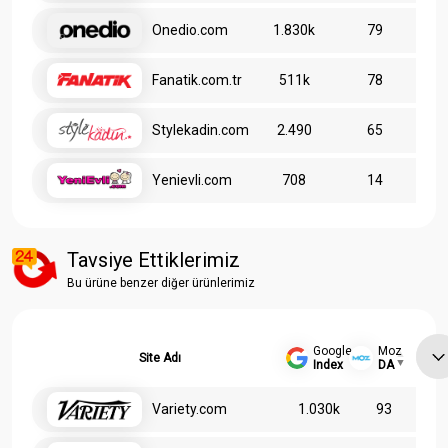
Onedio.com
1.830k
79
Fanatik.com.tr
511k
78
Stylekadin.com
2.490
65
Yenievli.com
708
14
Tavsiye Ettiklerimiz
Bu ürüne benzer diğer ürünlerimiz
Google
Moz
Site Adı
Index
DA
Variety.com
1.030k
93