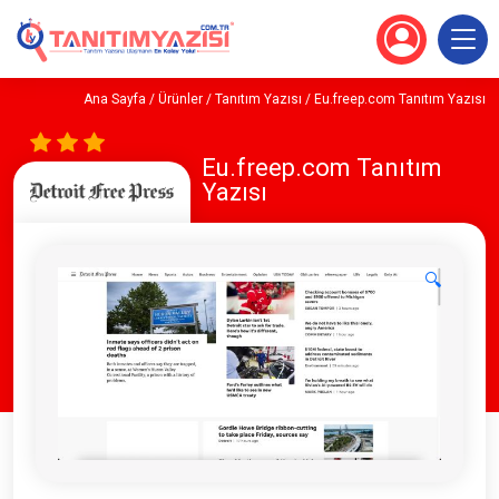
Ana Sayfa
/
Ürünler
/
Tanıtım Yazısı
/ Eu.freep.com Tanıtım Yazısı
Eu.freep.com Tanıtım
Yazısı
🔍