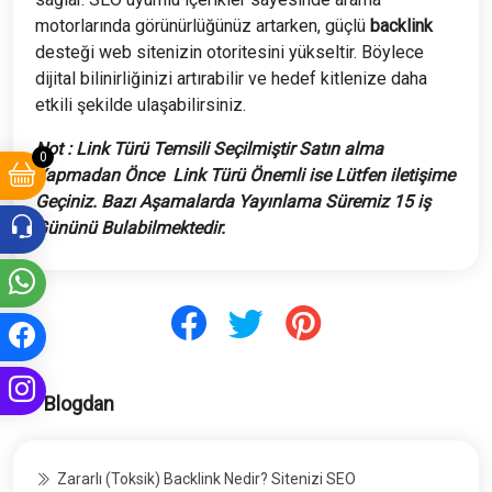
motorlarında görünürlüğünüz artarken, güçlü
backlink
desteği web sitenizin otoritesini yükseltir. Böylece
dijital bilinirliğinizi artırabilir ve hedef kitlenize daha
etkili şekilde ulaşabilirsiniz.
Not : Link Türü Temsili Seçilmiştir Satın alma
0
Yapmadan Önce
Link Türü Önemli ise Lütfen iletişime
Geçiniz. Bazı Aşamalarda Yayınlama Süremiz 15 iş
Gününü Bulabilmektedir.
Blogdan
Zararlı (Toksik) Backlink Nedir? Sitenizi SEO