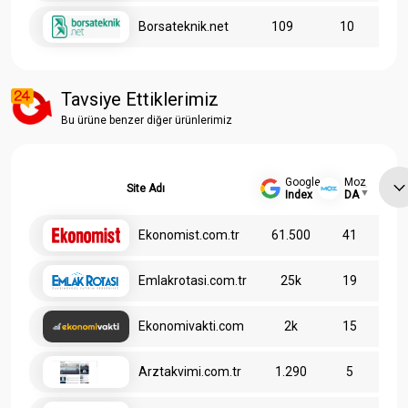
Borsateknik.net
109
10
Tavsiye Ettiklerimiz
Bu ürüne benzer diğer ürünlerimiz
Google
Moz
Site Adı
Index
DA
Ekonomist.com.tr
61.500
41
Emlakrotasi.com.tr
25k
19
Ekonomivakti.com
2k
15
Arztakvimi.com.tr
1.290
5