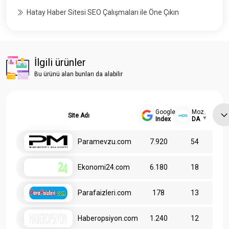
Hatay Haber Sitesi SEO Çalışmaları ile Öne Çıkın
İlgili ürünler
Bu ürünü alan bunları da alabilir
Google
Moz
Site Adı
Index
DA
Paramevzu.com
7.920
54
Ekonomi24.com
6.180
18
Parafaizleri.com
178
13
Haberopsiyon.com
1.240
12