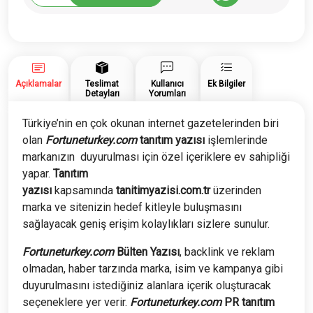
Bülten
Yazısı
adet
Açıklamalar
Teslimat
Kullanıcı
Ek Bilgiler
Detayları
Yorumları
Türkiye’nin en çok okunan internet gazetelerinden biri
olan
Fortuneturkey.com
tanıtım yazısı
işlemlerinde
markanızın duyurulması için özel içeriklere ev sahipliği
yapar.
Tanıtım
yazısı
kapsamında
tanitimyazisi.com.tr
üzerinden
marka ve sitenizin hedef kitleyle buluşmasını
sağlayacak geniş erişim kolaylıkları sizlere sunulur.
Fortuneturkey.com
Bülten Yazısı
, backlink ve reklam
olmadan, haber tarzında marka, isim ve kampanya gibi
duyurulmasını istediğiniz alanlara içerik oluşturacak
seçeneklere yer verir.
Fortuneturkey.com
PR tanıtım