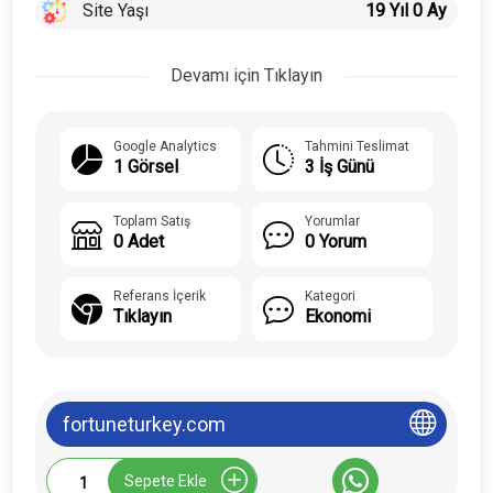
Site Yaşı
19 Yıl 0 Ay
Devamı için Tıklayın
Google Analytics
Tahmini Teslimat
1 Görsel
3 İş Günü
Toplam Satış
Yorumlar
0 Adet
0 Yorum
Referans İçerik
Kategori
Tıklayın
Ekonomi
fortuneturkey.com
Fortuneturkey.com
Sepete Ekle