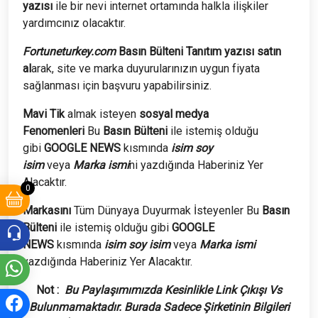
yazısı
ile bir nevi internet ortamında halkla ilişkiler
yardımcınız olacaktır.
Fortuneturkey.com
Basın Bülteni Tanıtım yazısı satın
al
arak, site ve marka duyurularınızın uygun fiyata
sağlanması için başvuru yapabilirsiniz.
Mavi Tik
almak isteyen
sosyal medya
Fenomenleri
Bu
Basın Bülteni
ile istemiş olduğu
gibi
GOOGLE NEWS
kısmında
isim soy
isim
veya
Marka ismi
ni yazdığında Haberiniz Yer
Alacaktır.
0
Markasını
Tüm Dünyaya Duyurmak İsteyenler Bu
Basın
Bülteni
ile istemiş olduğu gibi
GOOGLE
NEWS
kısmında
isim soy isim
veya
Marka ismi
yazdığında Haberiniz Yer Alacaktır.
Not :
Bu Paylaşımımızda Kesinlikle Link Çıkışı Vs
Bulunmamaktadır. Burada Sadece Şirketinin Bilgileri