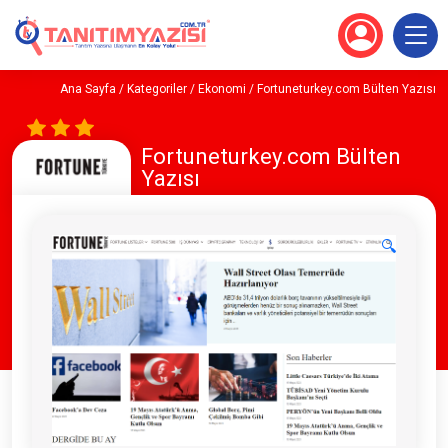
Ana Sayfa
/
Kategoriler
/
Ekonomi
/ Fortuneturkey.com Bülten Yazısı
Fortuneturkey.com Bülten
Yazısı
🔍