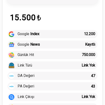
15.500
₺
Google
Index
12.200
Google
News
Kayıtlı
Günlük Hit
750.000
Link Türü
Link Yok
DA Değeri
47
PA Değeri
43
Link Çıkışı
Link Yok