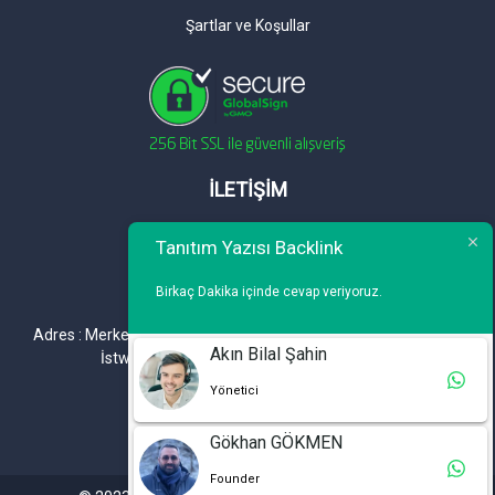
Şartlar ve Koşullar
İLETİŞİM
Telefon : 0 212 461 75 87
Tanıtım Yazısı Backlink
WhatsApp : 0 212 461 75 87
Birkaç Dakika içinde cevap veriyoruz.
E-mail :
info@tanitimyazisi.com.tr
Adres : Merkez Mh. DeğirmenBahçe Cd. A1 A Blok D : 19 Kat :1
Akın Bilal Şahin
İstwest Rezidans Bahçelievler / İSTANBUL
Yönetici
Gökhan GÖKMEN
Founder