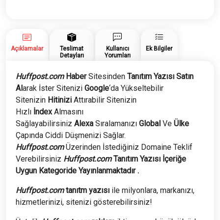
Yazısı
adet
Açıklamalar
Teslimat
Kullanıcı
Ek Bilgiler
Detayları
Yorumları
Huffpost.com
Haber
Sitesinden
Tanıtım Yazısı Satın
Al
arak İster Sitenizi
Google
‘da Yükseltebilir
Sitenizin
Hitinizi
Attırabilir Sitenizin
Hızlı
İndex
Almasını
Sağlayabilirsiniz
Alexa
Sıralamanızı
Global
Ve
Ülke
Çapında Ciddi Düşmenizi Sağlar.
Huffpost.com
Üzerinden İstediğiniz Domaine Teklif
Verebilirsiniz
Huffpost.com
Tanıtım Yazısı İçeriğe
Uygun Kategoride Yayınlanmaktadır .
Huffpost.com
tanıtm yazısı
ile milyonlara, markanızı,
hizmetlerinizi, sitenizi gösterebilirsiniz!