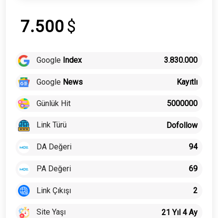
7.500
$
Google
Index
3.830.000
Google
News
Kayıtlı
Günlük Hit
5000000
Link Türü
Dofollow
DA Değeri
94
PA Değeri
69
Link Çıkışı
2
Site Yaşı
21 Yıl 4 Ay