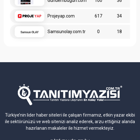
Gundembugun.com
100
36
Projeyap.com
617
34
Samsunolay.com.tr
0
18
Türkiye’nin lider haber siteleri ile çalışan firmamız, etkin yazar ekibi
ile sektörünüzü ve web sitenizi analiz ederek, arzu ettiğiniz alanda
hazırlanan makaleler ile hizmet vermekteyiz.