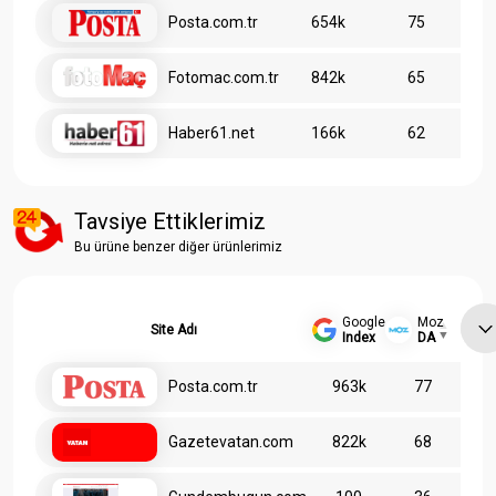
Posta.com.tr
654k
75
Fotomac.com.tr
842k
65
Haber61.net
166k
62
Tavsiye Ettiklerimiz
Bu ürüne benzer diğer ürünlerimiz
Google
Moz
Site Adı
Index
DA
Posta.com.tr
963k
77
Gazetevatan.com
822k
68