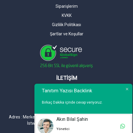
Siparişlerim
KVKK
Gizlilik Politikası
Şartlar ve Koşullar
İLETİŞİM
Telefon : 0 212 461 75 87
Tanıtım Yazısı Backlink
WhatsApp : 0 212 461 75 87
Birkaç Dakika içinde cevap veriyoruz.
E-mail :
info@tanitimyazisi.com.tr
Adres : Merkez Mh. DeğirmenBahçe Cd. A1 A Blok D : 19 Kat :1
Akın Bilal Şahin
İstwest Rezidans Bahçelievler / İSTANBUL
Yönetici