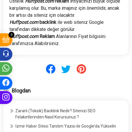
Üstelik
Huffpost.com
reklam
ihtiyacınızı büyük ölçüde
karşılamış olur. Bu, marka imajınız için önemlidir, ancak
bir artısı da siteniz için olacaktır.
Huffpost.com
backlink
ile web siteniz Google
tarafından dikkate değer görülür.
0
Huffpost.com
Reklam
Alanlarının Fiyat bilgisini
Tarafımızca Alabilirsiniz.
Blogdan
Zararlı (Toksik) Backlink Nedir? Sitenizi SEO
Felaketlerinden Nasıl Korursunuz ?
İzmir Haber Sitesi Tanıtım Yazısı ile Google’da Yükselin