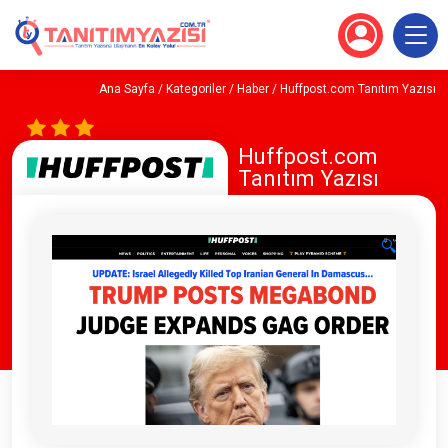
Ana Sayfa
/
Kategoriler
/
Haber
/ Huffpost.com Tanıtım Yazısı
Huffpost.com
Tanıtım Yazısı
🔍