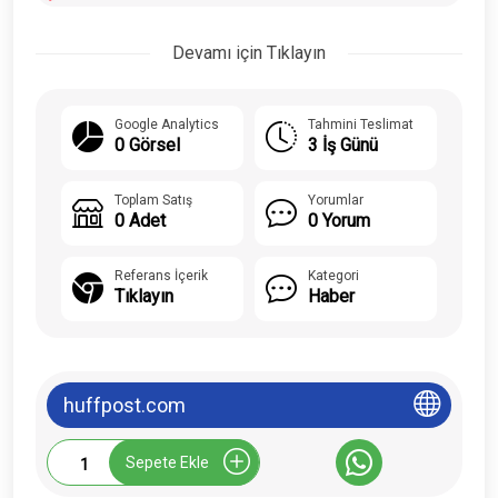
Devamı için Tıklayın
Google Analytics
Tahmini Teslimat
0 Görsel
3 İş Günü
Toplam Satış
Yorumlar
0 Adet
0 Yorum
Referans İçerik
Kategori
Tıklayın
Haber
huffpost.com
Huffpost.com
Sepete Ekle
Tanıtım