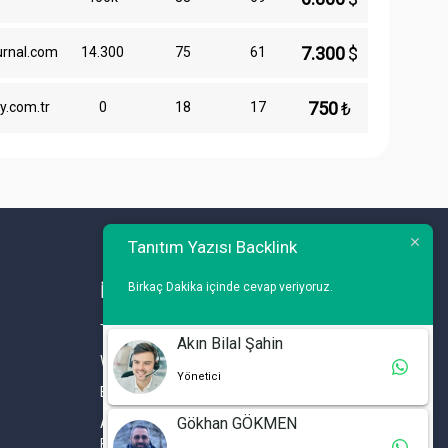
7.300
$
urnal.com
14.300
75
61
750
₺
y.com.tr
0
18
17
Tanıtım Yazısı Backlink
Birkaç Dakika içinde cevap veriyoruz.
İLETİŞİM
Telefon : 0 212 461 75 87
Akın Bilal Şahin
WhatsApp : 0 212 461 75 87
Yönetici
E-mail :
info@tanitimyazisi.com.tr
Gökhan GÖKMEN
Adres : Merkez Mh. DeğirmenBahçe Cd. A1 A
Blok D : 19 Kat :1 İstwest Rezidans