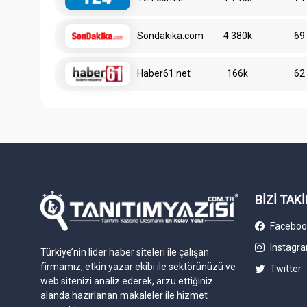
Sondakika.com
4.380k
69
Haber61.net
166k
62
BİZİ TAKİ
Faceboo
Instagr
Türkiye’nin lider haber siteleri ile çalışan
firmamız, etkin yazar ekibi ile sektörünüzü ve
Twitter
web sitenizi analiz ederek, arzu ettiğiniz
alanda hazırlanan makaleler ile hizmet