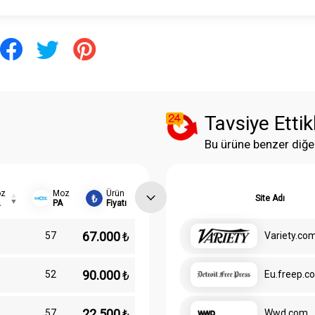
Tavsiye Ettik
Bu ürüne benzer diğe
z
Moz
Ürün
Site Adı
PA
Fiyatı
67.000
₺
57
Variety.co
90.000
₺
52
Eu.freep.c
22.500
₺
57
Wwd.com