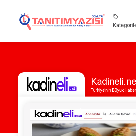
Kategoril
Kadineli.ne
Türkiye’nin Büyük Haber 