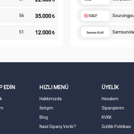
35.000
₺
56
Sourcingjo
12.000
₺
51
Samsunola
P EDİN
HIZLI MENÜ
ÜYELİK
k
Hakkımızda
Hesabım
am
İletişim
Siparişlerim
Blog
KVKK
Nasıl Sipariş Verilir?
Gizlilik Politikası