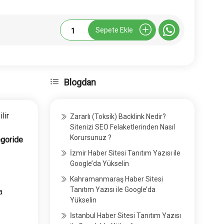
Kadineli.net
Sepete Ekle
Tanıtım
Yazısı
adet
Blogdan
lir
Zararlı (Toksik) Backlink Nedir?
Sitenizi SEO Felaketlerinden Nasıl
Korursunuz ?
egoride
İzmir Haber Sitesi Tanıtım Yazısı ile
Google’da Yükselin
Kahramanmaraş Haber Sitesi
Tanıtım Yazısı ile Google’da
a
Yükselin
İstanbul Haber Sitesi Tanıtım Yazısı