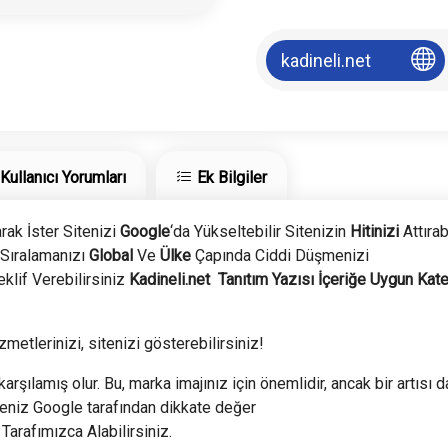
kadineli.net
Kullanıcı Yorumları
Ek Bilgiler
arak İster Sitenizi
Google
‘da Yükseltebilir Sitenizin
Hitinizi
Attırabi
Sıralamanızı
Global
Ve
Ülke
Çapında Ciddi Düşmenizi
klif Verebilirsiniz
Kadineli.net
Tanıtım Yazısı İçeriğe Uygun Kat
zmetlerinizi, sitenizi gösterebilirsiniz!
arşılamış olur. Bu, marka imajınız için önemlidir, ancak bir artısı d
teniz Google tarafından dikkate değer
 Tarafımızca Alabilirsiniz.