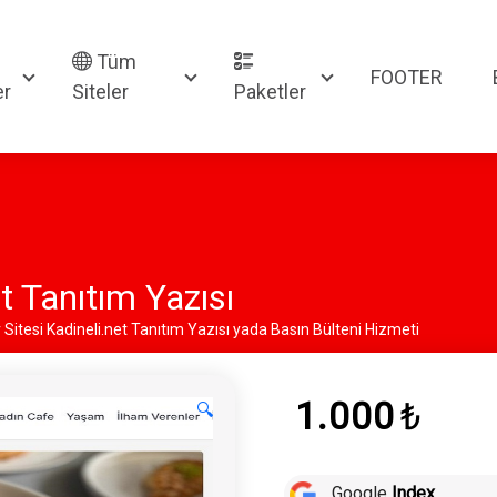
Tüm
FOOTER
er
Siteler
Paketler
t Tanıtım Yazısı
Sitesi Kadineli.net Tanıtım Yazısı yada Basın Bülteni Hizmeti
1.000
₺
🔍
Google
Index