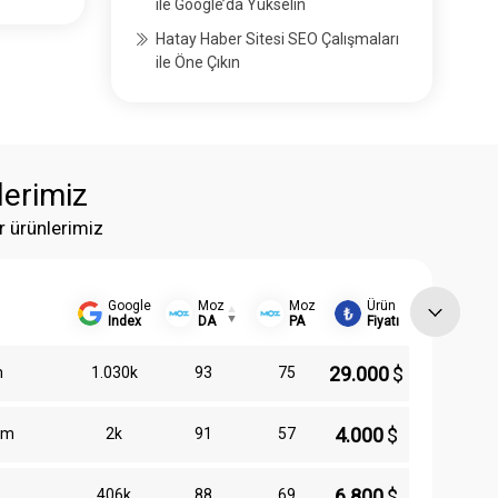
ile Google’da Yükselin
Hatay Haber Sitesi SEO Çalışmaları
ile Öne Çıkın
lerimiz
r ürünlerimiz
Google
Moz
Moz
Ürün
Index
DA
PA
Fiyatı
29.000
$
m
1.030k
93
75
4.000
$
om
2k
91
57
6.800
$
406k
88
69