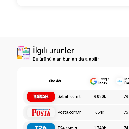
İlgili ürünler
Bu ürünü alan bunları da alabilir
Google
Mo
Site Adı
Index
DA
Sabah.com.tr
9.030k
79
Posta.com.tr
654k
75
T24.com.tr
1.740k
74