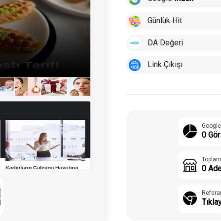
Günlük Hit
DA Değeri
Link Çıkışı
Google
0 Gör
Toplam
0 Ade
Refera
Tıkla