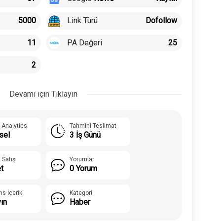
Link Türü
5000
Dofollow
PA Değeri
11
25
2
Devamı için Tıklayın
 Analytics
Tahmini Teslimat
sel
3 İş Günü
 Satış
Yorumlar
t
0 Yorum
ns İçerik
Kategori
yın
Haber