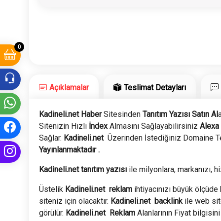
0
Açıklamalar
Teslimat Detayları
Kadineli.net Haber
Sitesinden
Tanıtım Yazısı Satın Al
Sitenizin Hızlı
İndex
Almasını Sağlayabilirsiniz
Alexa
Sağlar.
Kadineli.net
Üzerinden İstediğiniz Domaine Te
Yayınlanmaktadır .
Kadineli.net tanıtım yazısı
ile milyonlara, markanızı, hi
Üstelik
Kadineli.net
reklam
ihtiyacınızı büyük ölçüde k
siteniz için olacaktır.
Kadineli.net
backlink
ile web si
görülür.
Kadineli.net
Reklam
Alanlarının Fiyat bilgisini