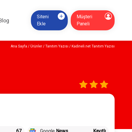
Siteni
Müşteri
Blog
Ekle
Paneli
Ana Sayfa
/
Ürünler
/
Tanıtım Yazısı
/ Kadineli.net Tanıtım Yazısı
67
Google
News
Kayıtlı