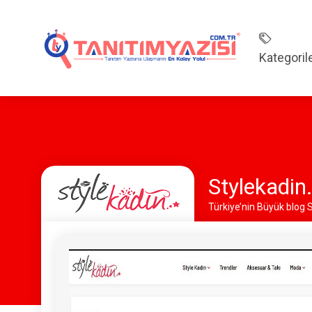
Kategoril
Stylekadin
Türkiye’nin Büyük blog 