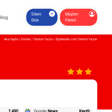
Siteni
Müşteri
Blog
Ekle
Paneli
Ana Sayfa
/
Ürünler
/
Tanıtım Yazısı
/ Stylekadin.com Tanıtım Yazısı
2.490
Google
News
Kayıtlı