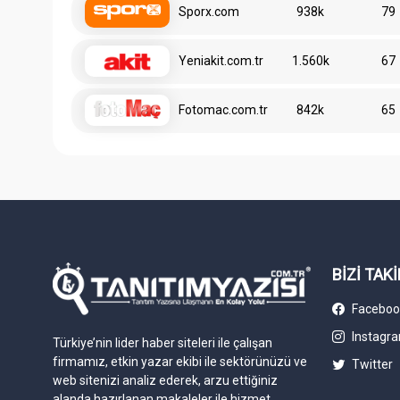
Sporx.com
938k
79
Yeniakit.com.tr
1.560k
67
Fotomac.com.tr
842k
65
BİZİ TAKİ
Faceboo
Instagr
Türkiye’nin lider haber siteleri ile çalışan
firmamız, etkin yazar ekibi ile sektörünüzü ve
Twitter
web sitenizi analiz ederek, arzu ettiğiniz
alanda hazırlanan makaleler ile hizmet