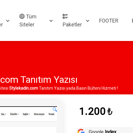
Tüm
FOOTER
er
Siteler
Paketler
.com Tanıtım Yazısı
Sitesi
Stylekadin.com
Tanıtım Yazısı yada Basın Bülteni Hizmeti !
1.200
₺
🔍
Google
Index