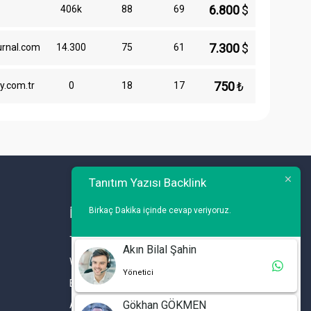
6.800
$
406k
88
69
7.300
$
urnal.com
14.300
75
61
750
₺
y.com.tr
0
18
17
Tanıtım Yazısı Backlink
Birkaç Dakika içinde cevap veriyoruz.
İLETİŞİM
Telefon : 0 212 461 75 87
Akın Bilal Şahin
WhatsApp : 0 212 461 75 87
Yönetici
E-mail :
info@tanitimyazisi.com.tr
Gökhan GÖKMEN
Adres : Merkez Mh. DeğirmenBahçe Cd. A1 A