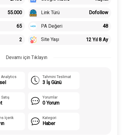
Link Türü
55.000
Dofollow
PA Değeri
65
48
Site Yaşı
2
12 Yıl 8 Ay
Devamı için Tıklayın
 Analytics
Tahmini Teslimat
sel
3 İş Günü
 Satış
Yorumlar
t
0 Yorum
ns İçerik
Kategori
yın
Haber