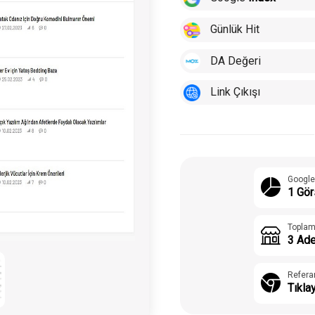
Günlük Hit
DA Değeri
Link Çıkışı
Google
1 Gör
Toplam
3 Ade
Refera
Tıkla