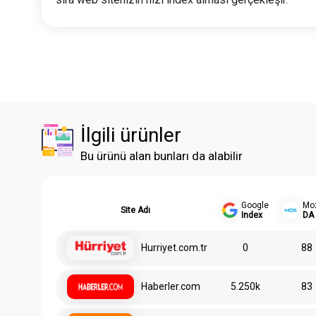
İlgili ürünler
Bu ürünü alan bunları da alabilir
Google
Mo
Site Adı
Index
DA
Hurriyet.com.tr
0
88
Haberler.com
5.250k
83