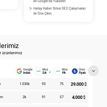
ile Google’da Yükselin
Hatay Haber Sitesi SEO Çalışmaları
ile Öne Çıkın
lerimiz
r ürünlerimiz
Google
Moz
Moz
Ürün
Index
DA
PA
Fiyatı
29.000
$
m
1.030k
93
75
4.000
$
om
2k
91
57