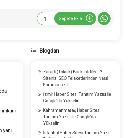
Stylekadin.com
Sepete Ekle
Tanıtım
Yazısı
adet
Blogdan
m
Zararlı (Toksik) Backlink Nedir?
Sitenizi SEO Felaketlerinden Nasıl
Korursunuz ?
moda
İzmir Haber Sitesi Tanıtım Yazısı ile
Google’da Yükselin
a imkanı
Kahramanmaraş Haber Sitesi
Tanıtım Yazısı ile Google’da
Yükselin
n yanı
İstanbul Haber Sitesi Tanıtım Yazısı