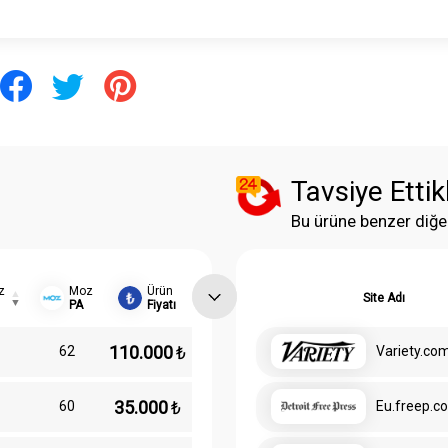
Tavsiye Ettik
Bu ürüne benzer diğe
z
Moz
Ürün
Site Adı
PA
Fiyatı
110.000
₺
62
Variety.co
35.000
₺
60
Eu.freep.c