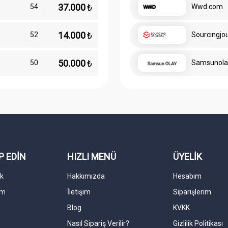
37.000
₺
54
Wwd.com
14.000
₺
52
Sourcingjo
50.000
₺
50
Samsunola
P EDİN
HIZLI MENÜ
ÜYELİK
k
Hakkımızda
Hesabım
am
İletişim
Siparişlerim
Blog
KVKK
Nasıl Sipariş Verilir?
Gizlilik Politikası