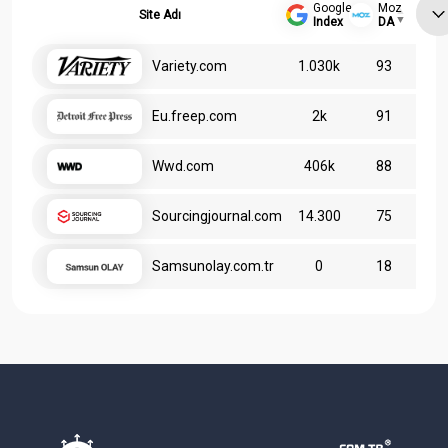
Google
Moz
Site Adı
Index
DA
Variety.com
1.030k
93
Eu.freep.com
2k
91
Wwd.com
406k
88
Sourcingjournal.com
14.300
75
Samsunolay.com.tr
0
18