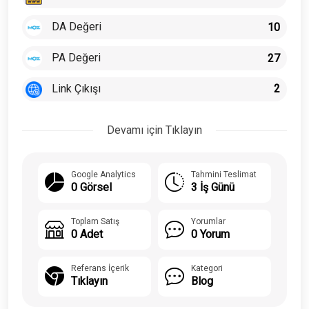
DA Değeri
10
PA Değeri
27
Link Çıkışı
2
Devamı için Tıklayın
Google Analytics
Tahmini Teslimat
0 Görsel
3 İş Günü
Toplam Satış
Yorumlar
0 Adet
0 Yorum
Referans İçerik
Kategori
Tıklayın
Blog