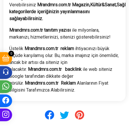
Verebilirsiniz
Mrandmrs.com.tr
Magazin,Kültür&Sanat,Sağlı
kategorilerde içeriğinizin yayınlanmasını
sağlayabilirsiniz.
Mrandmrs.com.tr tanıtım yazısı
ile milyonlara,
markanızı, hizmetlerinizi, sitenizi gösterebilirsiniz!
Üstelik
Mrandmrs.com.tr
reklam
ihtiyacınızı büyük
0
ölçüde karşılamış olur. Bu, marka imajınız için önemlidir,
ancak bir artısı da siteniz için
olacaktır.
Mrandmrs.com.tr
backlink
ile web siteniz
Google tarafından dikkate değer
görülür.
Mrandmrs.com.tr
Reklam
Alanlarının Fiyat
bilgisini Tarafımızca Alabilirsiniz.