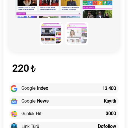
220
₺
Google
Index
13.400
Google
News
Kayıtlı
Günlük Hit
3000
Link Türü
Dofollow