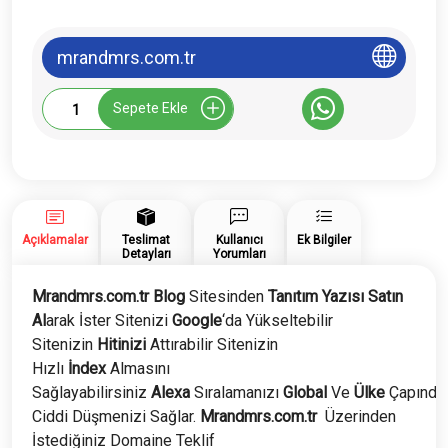
mrandmrs.com.tr
Mrandmrs.com.tr
Sepete Ekle
Tanıtım
Yazısı
adet
Açıklamalar
Teslimat
Kullanıcı
Ek Bilgiler
Detayları
Yorumları
Mrandmrs.com.tr Blog
Sitesinden
Tanıtım Yazısı Satın
Al
arak İster Sitenizi
Google
‘da Yükseltebilir
Sitenizin
Hitinizi
Attırabilir Sitenizin
Hızlı
İndex
Almasını
Sağlayabilirsiniz
Alexa
Sıralamanızı
Global
Ve
Ülke
Çapında
Ciddi Düşmenizi Sağlar.
Mrandmrs.com.tr
Üzerinden
İstediğiniz Domaine Teklif