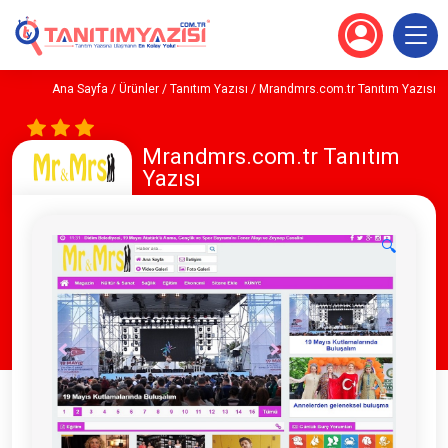
Ana Sayfa
/
Ürünler
/
Tanıtım Yazısı
/ Mrandmrs.com.tr Tanıtım Yazısı
Mrandmrs.com.tr Tanıtım
Yazısı
🔍