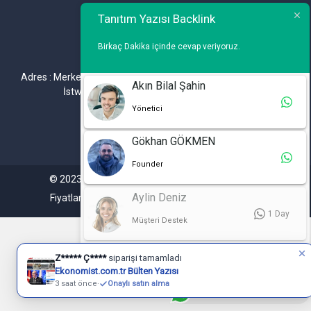
Telefon : 0 212 461 75 87
Tanıtım Yazısı Backlink
WhatsApp : 0 212 461 75 87
Birkaç Dakika içinde cevap veriyoruz.
E-mail :
info@tanitimyazisi.com.tr
Adres : Merkez Mh. DeğirmenBahçe Cd. A1 A Blok D : 19 Kat :1
Akın Bilal Şahin
İstwest Rezidans Bahçelievler / İSTANBUL
Yönetici
Gökhan GÖKMEN
Founder
© 2023. Tüm hakları saklıdır. Tanitimyazisi.com.tr
Aylin Deniz
Fiyatlarımıza %20 KDV Dahil Değildir.
1 Day
Müşteri Destek
🟢 Çevrimiçi
Z***** Ç****
siparişi tamamladı
Ekonomist.com.tr Bülten Yazısı
3 saat önce
·
Onaylı satın alma
Müşteri Hizmetleri ( Aktif )