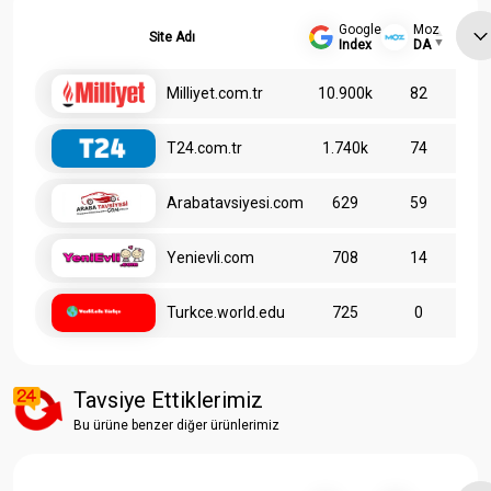
Google
Moz
Site Adı
Index
DA
Milliyet.com.tr
10.900k
82
T24.com.tr
1.740k
74
Arabatavsiyesi.com
629
59
Yenievli.com
708
14
Turkce.world.edu
725
0
Tavsiye Ettiklerimiz
Bu ürüne benzer diğer ürünlerimiz