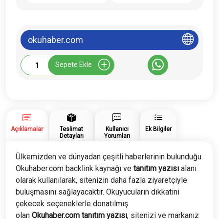
okuhaber.com
Okuhaber.com
Sepete Ekle
Tanıtım
Yazısı
adet
Açıklamalar
Teslimat
Kullanıcı
Ek Bilgiler
Detayları
Yorumları
Ülkemizden ve dünyadan çeşitli haberlerinin bulunduğu
Okuhaber.com backlink kaynağı ve
tanıtım yazısı
alanı
olarak kullanılarak, sitenizin daha fazla ziyaretçiyle
buluşmasını sağlayacaktır. Okuyucuların dikkatini
çekecek seçeneklerle donatılmış
olan
Okuhaber.com
tanıtım yazısı
, sitenizi ve markanız