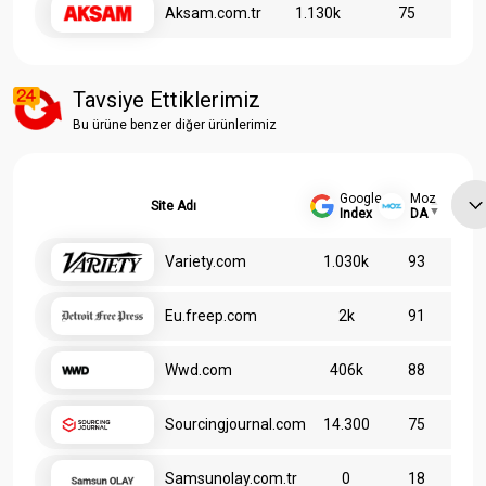
Aksam.com.tr
1.130k
75
Tavsiye Ettiklerimiz
Bu ürüne benzer diğer ürünlerimiz
Google
Moz
Site Adı
Index
DA
Variety.com
1.030k
93
Eu.freep.com
2k
91
Wwd.com
406k
88
Sourcingjournal.com
14.300
75
Samsunolay.com.tr
0
18