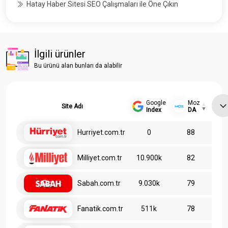
Hatay Haber Sitesi SEO Çalışmaları ile Öne Çıkın
İlgili ürünler
Bu ürünü alan bunları da alabilir
Google
Moz
Site Adı
Index
DA
Hurriyet.com.tr
0
88
Milliyet.com.tr
10.900k
82
Sabah.com.tr
9.030k
79
Fanatik.com.tr
511k
78