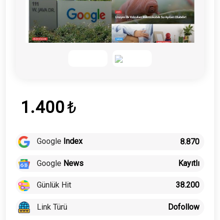
1.400
₺
Google
Index
8.870
Google
News
Kayıtlı
Günlük Hit
38.200
Link Türü
Dofollow