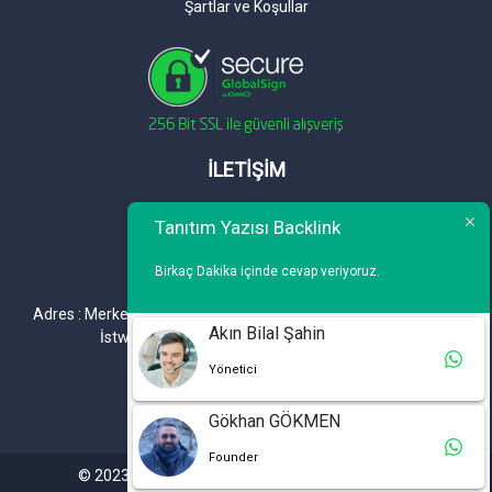
Şartlar ve Koşullar
İLETİŞİM
Telefon : 0 212 461 75 87
Tanıtım Yazısı Backlink
WhatsApp : 0 212 461 75 87
Birkaç Dakika içinde cevap veriyoruz.
E-mail :
info@tanitimyazisi.com.tr
Adres : Merkez Mh. DeğirmenBahçe Cd. A1 A Blok D : 19 Kat :1
Akın Bilal Şahin
İstwest Rezidans Bahçelievler / İSTANBUL
Yönetici
Gökhan GÖKMEN
Founder
© 2023. Tüm hakları saklıdır. Tanitimyazisi.com.tr