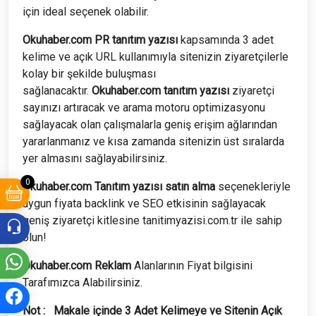
için ideal seçenek olabilir.
Okuhaber.com PR tanıtım yazısı
kapsamında 3 adet
kelime ve açık URL kullanımıyla sitenizin ziyaretçilerle
kolay bir şekilde buluşması
sağlanacaktır.
Okuhaber.com
tanıtım yazısı
ziyaretçi
sayınızı artıracak ve arama motoru optimizasyonu
sağlayacak olan çalışmalarla geniş erişim ağlarından
yararlanmanız ve kısa zamanda sitenizin üst sıralarda
yer almasını sağlayabilirsiniz.
0
Okuhaber.com Tanıtım yazısı satın alma
seçenekleriyle
uygun fiyata backlink ve SEO etkisinin sağlayacak
geniş ziyaretçi kitlesine tanitimyazisi.com.tr ile sahip
olun!
Okuhaber.com
Reklam
Alanlarının Fiyat bilgisini
Tarafımızca Alabilirsiniz.
Not : Makale içinde 3 Adet Kelimeye ve Sitenin Açık