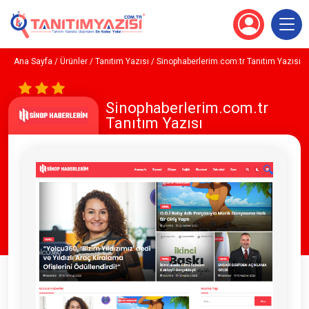
Ana Sayfa
/
Ürünler
/
Tanıtım Yazısı
/ Sinophaberlerim.com.tr Tanıtım Yazısı
Sinophaberlerim.com.tr
Tanıtım Yazısı
🔍