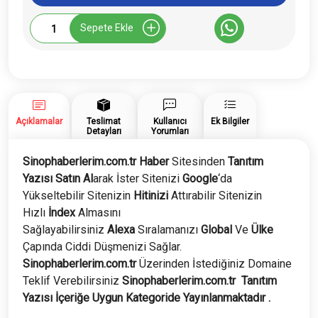
Sinophaberlerim.com.tr
Sepete Ekle
Tanıtım
Yazısı
adet
Açıklamalar
Teslimat
Kullanıcı
Ek Bilgiler
Detayları
Yorumları
Sinophaberlerim.com.tr Haber
Sitesinden
Tanıtım
Yazısı Satın Al
arak İster Sitenizi
Google
‘da
Yükseltebilir Sitenizin
Hitinizi
Attırabilir Sitenizin
Hızlı
İndex
Almasını
Sağlayabilirsiniz
Alexa
Sıralamanızı
Global
Ve
Ülke
Çapında Ciddi Düşmenizi Sağlar.
Sinophaberlerim
.com.tr
Üzerinden İstediğiniz Domaine
Teklif Verebilirsiniz
Sinophaberlerim
.com.tr
Tanıtım
Yazısı İçeriğe Uygun Kategoride Yayınlanmaktadır .