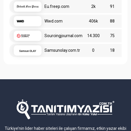
Eu.freep.com
2k
91
Wwd.com
406k
88
Sourcingjournal.com
14.300
75
Samsunolay.com.tr
0
18
Türkiye’nin lider haber siteleri ile çalışan firmamız, etkin yazar ekibi