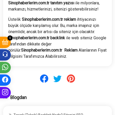
Sinophaberlerim.com.tr tanıtım yazısı
ile milyonlara,
markanızı, hizmetlerinizi, sitenizi gösterebilirsiniz!
Üstelik
Sinophaberlerim
.com.tr
reklam
ihtiyacınızı
büyük ölçüde karşılamış olur. Bu, marka imajınız için
önemlidir, ancak bir artısı da siteniz için olacaktır.
Sinophaberlerim
.com.tr
backlink
ile web siteniz Google
0
tarafından dikkate değer
görülür.
Sinophaberlerim
.com.tr
Reklam
Alanlarının Fiyat
bilgisini Tarafımızca Alabilirsiniz.
Blogdan
Zararlı (Toksik) Backlink Nedir? Sitenizi SEO