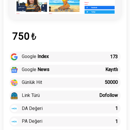
750
₺
Google
Index
173
Google
News
Kayıtlı
Günlük Hit
50000
Link Türü
Dofollow
DA Değeri
1
PA Değeri
1