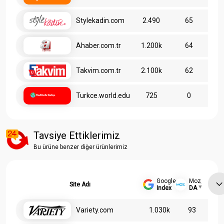
Stylekadin.com
2.490
65
Ahaber.com.tr
1.200k
64
Takvim.com.tr
2.100k
62
Turkce.world.edu
725
0
Tavsiye Ettiklerimiz
Bu ürüne benzer diğer ürünlerimiz
Google
Moz
Site Adı
Index
DA
Variety.com
1.030k
93