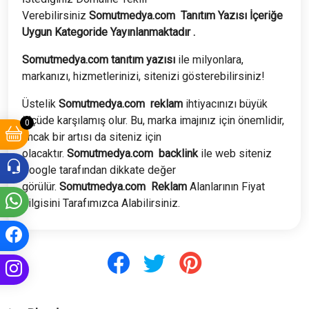
Verebilirsiniz
Somutmedya.com
Tanıtım Yazısı İçeriğe
Uygun Kategoride Yayınlanmaktadır .
Somutmedya.com tanıtım yazısı
ile milyonlara,
markanızı, hizmetlerinizi, sitenizi gösterebilirsiniz!
Üstelik
Somutmedya.com
reklam
ihtiyacınızı büyük
ölçüde karşılamış olur. Bu, marka imajınız için önemlidir,
0
ancak bir artısı da siteniz için
olacaktır.
Somutmedya.com
backlink
ile web siteniz
Google tarafından dikkate değer
görülür.
Somutmedya.com
Reklam
Alanlarının Fiyat
bilgisini Tarafımızca Alabilirsiniz.