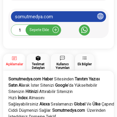
somutmedya.com
Somutmedya.com
Sepete Ekle
Tanıtım
Yazısı
adet
Açıklamalar
Teslimat
Kullanıcı
Ek Bilgiler
Detayları
Yorumları
Somutmedya.com Haber
Sitesinden
Tanıtım Yazısı
Satın Al
arak İster Sitenizi
Google
‘da Yükseltebilir
Sitenizin
Hitinizi
Attırabilir Sitenizin
Hızlı
İndex
Almasını
Sağlayabilirsiniz
Alexa
Sıralamanızı
Global
Ve
Ülke
Çapında
Ciddi Düşmenizi Sağlar.
Somutmedya.com
Üzerinden
İstediğiniz Domaine Teklif