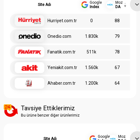
Google
Moz
Site Adı
Index
DA
Hurriyet.com.tr
0
88
Onedio.com
1.830k
79
Fanatik.com.tr
511k
78
Yeniakit.com.tr
1.560k
67
Ahaber.com.tr
1.200k
64
Tavsiye Ettiklerimiz
Bu ürüne benzer diğer ürünlerimiz
Google
Moz
Site Adı