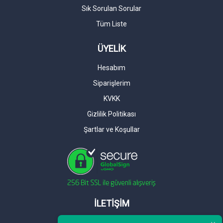
Sık Sorulan Sorular
Tüm Liste
ÜYELİK
Hesabım
Siparişlerim
KVKK
Gizlilik Politikası
Şartlar ve Koşullar
İLETİŞİM
Telefon : 0 212 461 75 87