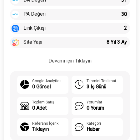
31
PA Değeri
30
Link Çıkışı
2
Site Yaşı
8 Yıl 3 Ay
Devamı için Tıklayın
Google Analytics
Tahmini Teslimat
0 Görsel
3 İş Günü
Toplam Satış
Yorumlar
0 Adet
0 Yorum
Referans İçerik
Kategori
Tıklayın
Haber