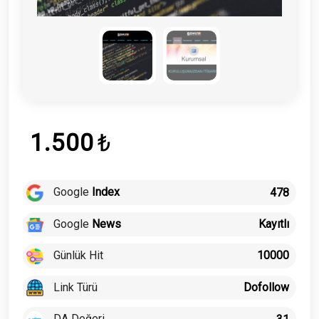
1.500
₺
Google
Index
478
Google
News
Kayıtlı
Günlük Hit
10000
Link Türü
Dofollow
DA Değeri