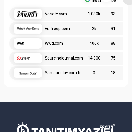
Index
DA
Variety.com
1.030k
93
Eu.freep.com
2k
91
Wwd.com
406k
88
Sourcingjournal.com
14.300
75
Samsunolay.com.tr
0
18