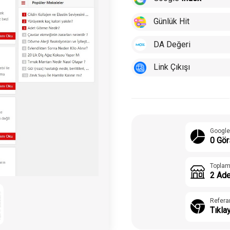
Günlük Hit
DA Değeri
Link Çıkışı
Google
0 Gör
Toplam
2 Ade
Refera
Tıkla