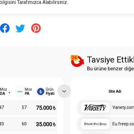
bilgisini Tarafımızca Alabilirsiniz.
Tavsiye Ettik
Bu ürüne benzer diğe
Moz
Moz
Ürün
Site Adı
DA
PA
Fiyatı
75.000
₺
87
57
Variety.co
35.000
₺
83
60
Eu.freep.c