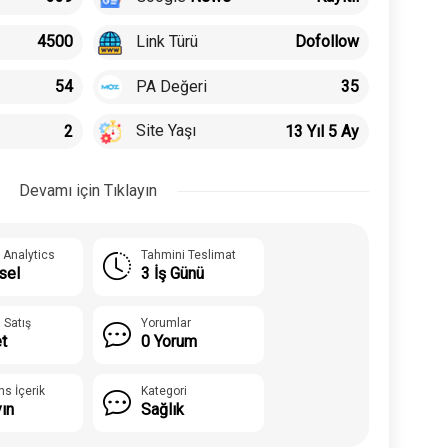
Link Türü
4500
Dofollow
PA Değeri
54
35
Site Yaşı
2
13 Yıl 5 Ay
Devamı için Tıklayın
 Analytics
Tahmini Teslimat
sel
3 İş Günü
 Satış
Yorumlar
t
0 Yorum
ns İçerik
Kategori
yın
Sağlık