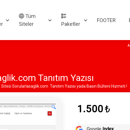
Tüm
FOOTER
er
Siteler
Paketler
A
aglik.com Tanıtım Yazısı
 Sitesi Sorularlasaglik.com Tanıtım Yazısı yada Basın Bülteni Hizmeti !
1.500
₺
🔍
Google
Index