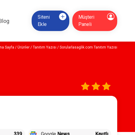
Siteni
Müşteri
Blog
Ekle
Paneli
na Sayfa
/
Ürünler
/
Tanıtım Yazısı
/ Sorularlasaglik.com Tanıtım Yazısı
339
Google
News
Kayıtlı