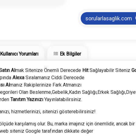
sorularlasaglik.com
Kullanıcı Yorumları
Ek Bilgiler
Satın Al
mak Sitenize Önemli Derecede
Hit
Sağlayabilir Siteniz
G
pında
Alexa
Sıralamanız Ciddi Derecede
sı Al
manız Rakiplerinize Fark Atmanızı
tegorileri Olan Beslenme,Gebelik,Kadın Sağlığı,Erkek Sağlığı,Diye
erden
Tanıtım Yazınızı
Yayınlatabilirsiniz.
nızı, hizmetlerinizi, sitenizi gösterebilirsiniz!
ölçüde karşılamış olur. Bu, marka imajınız için önemlidir, ancak bir 
 web siteniz Google tarafından dikkate değer