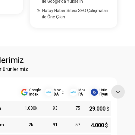
ile Google’da Yükselin
Hatay Haber Sitesi SEO Çalışmaları
ile Öne Çıkın
lerimiz
r ürünlerimiz
Google
Moz
Moz
Ürün
Index
DA
PA
Fiyatı
29.000
$
m
1.030k
93
75
4.000
$
om
2k
91
57