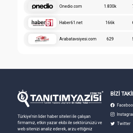
Onedio.com
1.830k
Haber61.net
166k
Arabatavsiyesi.com
629
BİZİ TAKİ
Faceboo
Instagr
Türkiye’nin lider haber siteleri ile çalışan
firmamız, etkin yazar ekibi ile sektörünüzü ve
Twitter
web sitenizi analiz ederek, arzu ettiğiniz