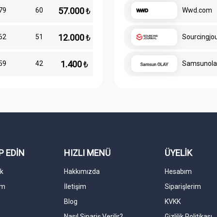
57.000
₺
79
60
Wwd.com
12.000
₺
62
51
Sourcingjo
1.400
₺
59
42
Samsunola
P EDİN
HIZLI MENÜ
ÜYELİK
k
Hakkımızda
Hesabım
am
İletişim
Siparişlerim
Blog
KVKK
Nasıl Sipariş Verilir?
Gizlilik Politikası