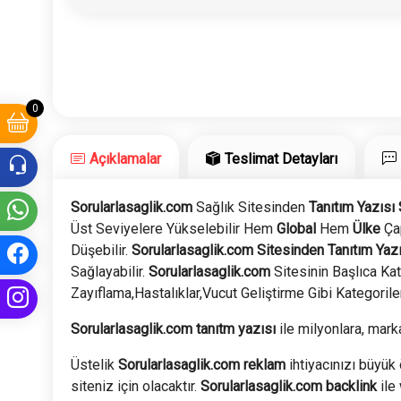
0
Açıklamalar
Teslimat Detayları
Sorularlasaglik.com
Sağlık Sitesinden
Tanıtım Yazısı 
Üst Seviyelere Yükselebilir Hem
Global
Hem
Ülke
Ça
Düşebilir.
Sorularlasaglik.com
Sitesinden
Tanıtım Yazı
Sağlayabilir.
Sorularlasaglik.com
Sitesinin Başlıca Ka
Zayıflama,Hastalıklar,Vucut Geliştirme Gibi Kategoril
Sorularlasaglik.com tanıtm yazısı
ile milyonlara, marka
Üstelik
Sorularlasaglik.com
reklam
ihtiyacınızı büyük 
siteniz için olacaktır.
Sorularlasaglik.com
backlink
ile