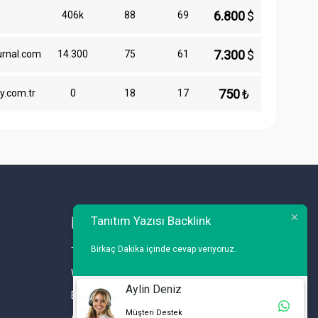
6.800
$
406k
88
69
7.300
$
urnal.com
14.300
75
61
750
₺
y.com.tr
0
18
17
Tanıtım Yazısı Backlink
İLETİŞİM
Birkaç Dakika içinde cevap veriyoruz.
Telefon : 0 212 461 75 87
WhatsApp : 0 212 461 75 87
Aylin Deniz
E-mail :
info@tanitimyazisi.com.tr
Müşteri Destek
Adres : Merkez Mh. DeğirmenBahçe Cd. A1 A