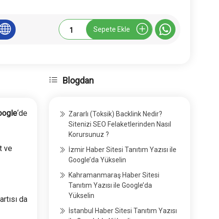
Sorularlasaglik.com
Sepete Ekle
Tanıtım
Yazısı
adet
Blogdan
oogle
‘de
Zararlı (Toksik) Backlink Nedir?
Sitenizi SEO Felaketlerinden Nasıl
Korursunuz ?
t ve
İzmir Haber Sitesi Tanıtım Yazısı ile
Google’da Yükselin
Kahramanmaraş Haber Sitesi
Tanıtım Yazısı ile Google’da
Yükselin
artısı da
İstanbul Haber Sitesi Tanıtım Yazısı