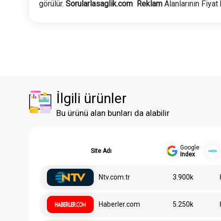
görülür.
Sorularlasaglik.com
Reklam
Alanlarının Fiyat 
İlgili ürünler
Bu ürünü alan bunları da alabilir
Google
Site Adı
Index
Ntv.com.tr
3.900k
Haberler.com
5.250k