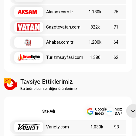
Aksam.com.tr
1.130k
75
Gazetevatan.com
822k
71
Ahaber.com.tr
1.200k
64
Turizmsayfasi.com
1.380
62
Tavsiye Ettiklerimiz
Bu ürüne benzer diğer ürünlerimiz
Google
Moz
Site Adı
Index
DA
Variety.com
1.030k
93