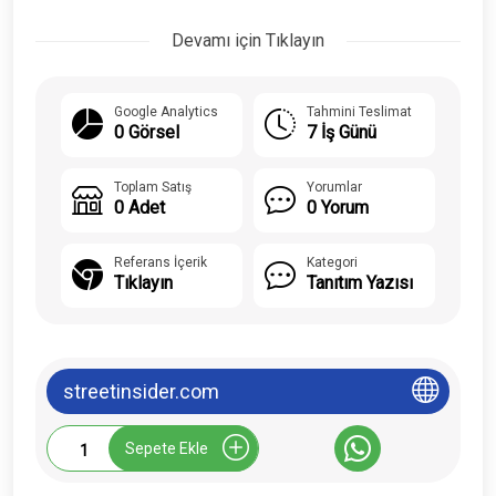
Devamı için Tıklayın
Google Analytics
Tahmini Teslimat
0 Görsel
7 İş Günü
Toplam Satış
Yorumlar
0 Adet
0 Yorum
Referans İçerik
Kategori
Tıklayın
Tanıtım Yazısı
streetinsider.com
Streetinsider.com
Sepete Ekle
Tanıtım