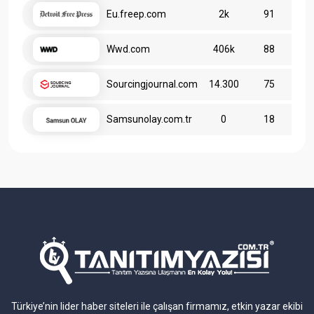
Eu.freep.com
2k
91
Wwd.com
406k
88
Sourcingjournal.com
14.300
75
Samsunolay.com.tr
0
18
Türkiye’nin lider haber siteleri ile çalışan firmamız, etkin yazar ekibi