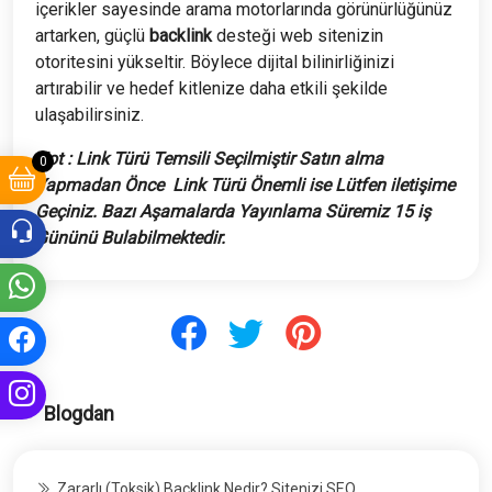
içerikler sayesinde arama motorlarında görünürlüğünüz
artarken, güçlü
backlink
desteği web sitenizin
otoritesini yükseltir. Böylece dijital bilinirliğinizi
artırabilir ve hedef kitlenize daha etkili şekilde
ulaşabilirsiniz.
Not : Link Türü Temsili Seçilmiştir Satın alma
0
Yapmadan Önce
Link Türü Önemli ise Lütfen iletişime
Geçiniz. Bazı Aşamalarda Yayınlama Süremiz 15 iş
Gününü Bulabilmektedir.
Blogdan
Zararlı (Toksik) Backlink Nedir? Sitenizi SEO