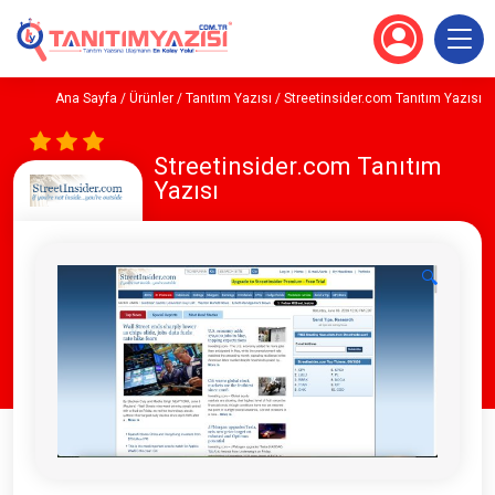
Ana Sayfa
/
Ürünler
/
Tanıtım Yazısı
/ Streetinsider.com Tanıtım Yazısı
Streetinsider.com Tanıtım
Yazısı
🔍