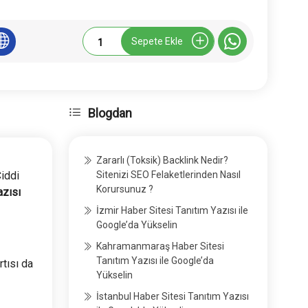
Webyazilari.com.tr
Sepete Ekle
Tanıtım
Yazısı
adet
Blogdan
Zararlı (Toksik) Backlink Nedir?
iddi
Sitenizi SEO Felaketlerinden Nasıl
Korursunuz ?
azısı
İzmir Haber Sitesi Tanıtım Yazısı ile
Google’da Yükselin
Kahramanmaraş Haber Sitesi
Tanıtım Yazısı ile Google’da
rtısı da
Yükselin
İstanbul Haber Sitesi Tanıtım Yazısı