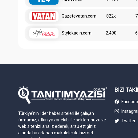
Gazetevatan.com
822k
7
Stylekadin.com
2.490
6
BİZİ TAKİ
Faceboo
Instagr
Türkiye’nin lider haber siteleri ile çalışan
firmamız, etkin yazar ekibi ile sektörünüzü ve
Twitter
web sitenizi analiz ederek, arzu ettiğiniz
alanda hazırlanan makaleler ile hizmet