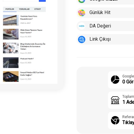
Günlük Hit
DA Değeri
Link Çıkışı
Google
0 Gör
Toplam
1 Ade
Refera
Tıkla