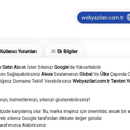
webyazilari.com.tr
Kullanıcı Yorumları
Ek Bilgiler
ı Satın Al
arak İster Sitenizi
Google
‘da Yükseltebilir
nı Sağlayabilirsiniz
Alexa
Sıralamanızı
Global
Ve
Ülke
Çapında C
iğiniz Domaine Teklif Verebilirsiniz
Webyazilari.com.tr
Tanıtım Y
ızı, hizmetlerinizi, sitenizi gösterebilirsiniz!
lçüde karşılamış olur. Bu, marka imajınız için önemlidir, ancak bir a
eb siteniz Google tarafından dikkate değer görülür.
Tarafımızca Alabilirsiniz.