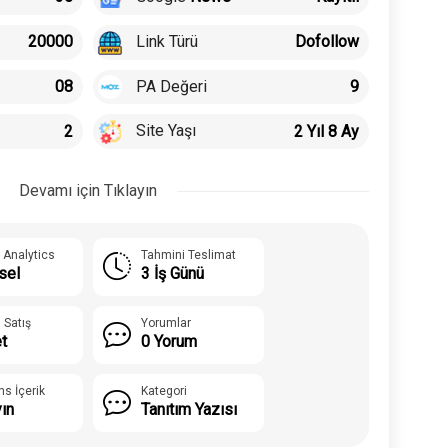
Link Türü
20000
Dofollow
PA Değeri
08
9
Site Yaşı
2
2 Yıl 8 Ay
Devamı için Tıklayın
 Analytics
Tahmini Teslimat
sel
3 İş Günü
 Satış
Yorumlar
t
0 Yorum
ns İçerik
Kategori
yın
Tanıtım Yazısı