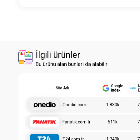
İlgili ürünler
Bu ürünü alan bunları da alabilir
Google
Site Adı
Index
Onedio.com
1.830k
7
Fanatik.com.tr
511k
7
T24.com.tr
1.740k
7