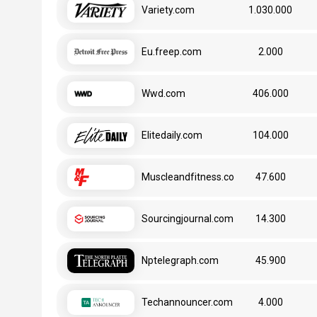
Variety.com
1.030.000
Eu.freep.com
2.000
Wwd.com
406.000
Elitedaily.com
104.000
Muscleandfitness.com
47.600
Sourcingjournal.com
14.300
Nptelegraph.com
45.900
Techannouncer.com
4.000