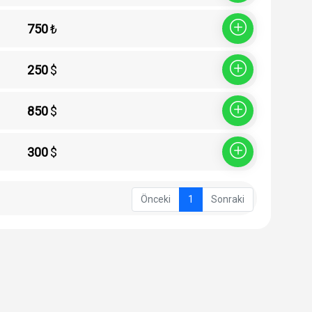
750
₺
Sepete Ekle
250
$
Sepete Ekle
850
$
Sepete Ekle
300
$
Sepete Ekle
Önceki
1
Sonraki