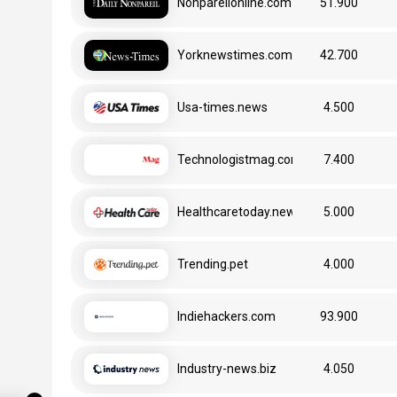
Nonpareilonline.com
51.900
Yorknewstimes.com
42.700
Usa-times.news
4.500
Technologistmag.com
7.400
Healthcaretoday.news
5.000
Trending.pet
4.000
Indiehackers.com
93.900
Industry-news.biz
4.050