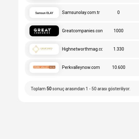
Samsunolay.com.tr
0
Greatcompanies.com
1000
Highnetworthmag.com
1.330
Perkvalleynow.com
10.600
Toplam
50
sonuç arasından 1 - 50 arası gösteriliyor.