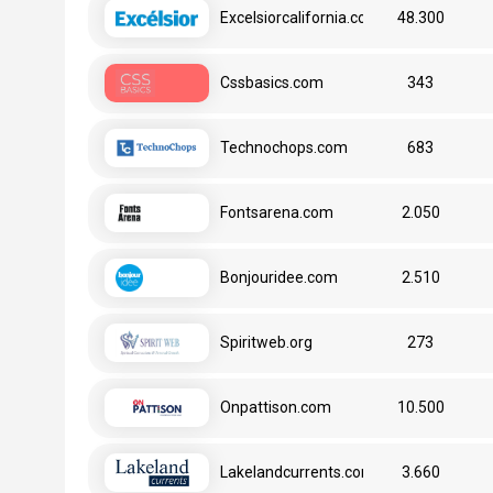
Excelsiorcalifornia.com
48.300
Cssbasics.com
343
Technochops.com
683
Fontsarena.com
2.050
Bonjouridee.com
2.510
Spiritweb.org
273
Onpattison.com
10.500
Lakelandcurrents.com
3.660