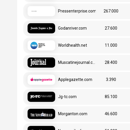
Pressenterprise.com
267.000
Godanriver.com
27.600
Worldhealth.net
11.000
Muscatinejournal.com
28.400
Tanıtım yazısı
Applegazette.com
3.390
Jg-tc.com
85.100
Morganton.com
46.600