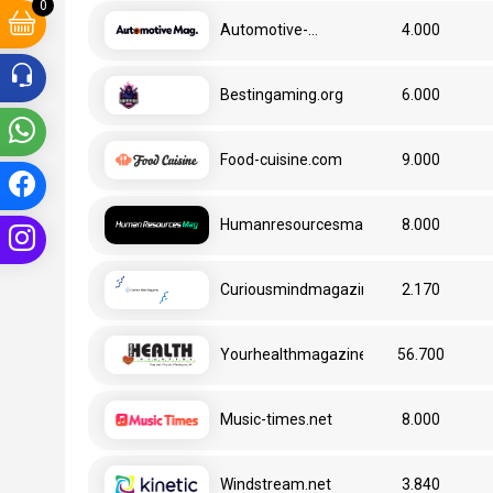
0
Automotive-
4.000
mag.com
Bestingaming.org
6.000
Food-cuisine.com
9.000
Humanresourcesmag.com
8.000
Curiousmindmagazine.com
2.170
Yourhealthmagazine.net
56.700
Music-times.net
8.000
Windstream.net
3.840