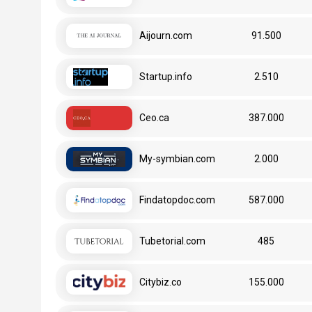
Aijourn.com
91.500
Startup.info
2.510
Ceo.ca
387.000
My-symbian.com
2.000
Findatopdoc.com
587.000
Tubetorial.com
485
Citybiz.co
155.000