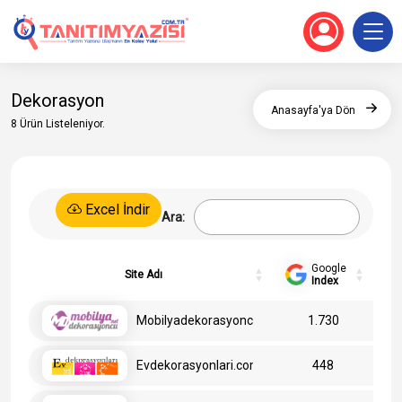
Dekorasyon
Anasayfa'ya Dön
8 Ürün Listeleniyor.
Excel İndir
Ara:
Google
Site Adı
Index
Mobilyadekorasyoncu.net (FL)
1.730
Evdekorasyonlari.com (FL)
448