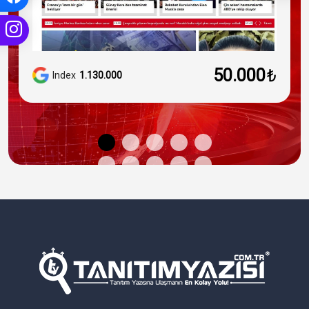
50.000
₺
Index
1.130.000
Google News
Kayıtlı
DA/PA
75/55
Site Yaşı
30 yıl