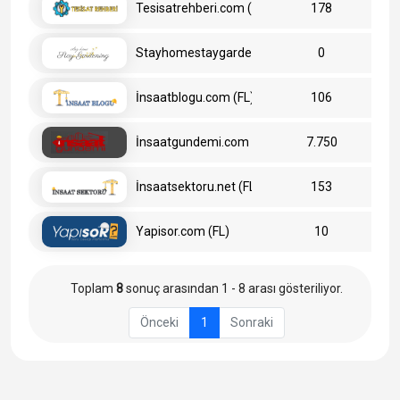
Tesisatrehberi.com (FL)
178
Stayhomestaygardening.com
0
İnsaatblogu.com (FL)
106
İnsaatgundemi.com (FL)
7.750
İnsaatsektoru.net (FL)
153
Yapisor.com (FL)
10
Toplam
8
sonuç arasından 1 - 8 arası gösteriliyor.
Önceki
1
Sonraki