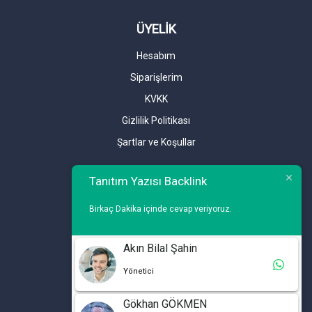
ÜYELİK
Hesabım
Siparişlerim
KVKK
Gizlilik Politikası
Şartlar ve Koşullar
Tanıtım Yazısı Backlink
Birkaç Dakika içinde cevap veriyoruz.
İLETİŞİM
Akın Bilal Şahin
Yönetici
Telefon : 0 212 461 75 87
WhatsApp : 0 212 461 75 87
Gökhan GÖKMEN