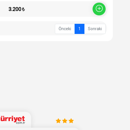
3.200
₺
Sepete Ekle
Önceki
1
Sonraki