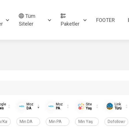
Tüm
FOOTER
er
Siteler
Paketler
ogle
Moz
Moz
Site
Link
ws
DA
PA
Yaş
Türü