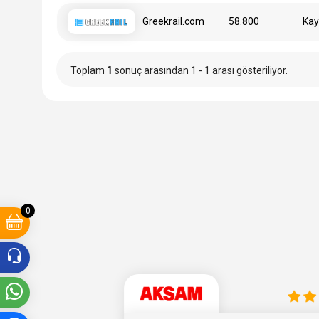
Greekrail.com
58.800
Kayı
Toplam
1
sonuç arasından 1 - 1 arası gösteriliyor.
0