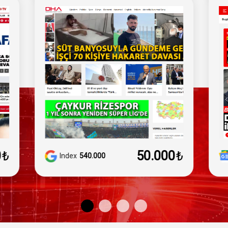
0
₺
50.000
₺
Index
540.000
Google News
Kayıtlı
DA/PA
66/53
Site Yaşı
26 yıl