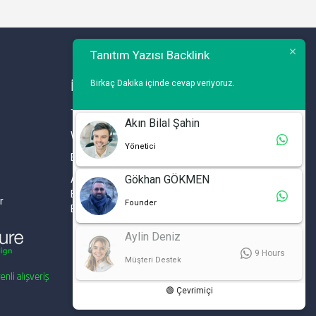
Tanıtım Yazısı Backlink
Birkaç Dakika içinde cevap veriyoruz.
İLETİŞİM
Telefon : 0 212 461 75 87
Akın Bilal Şahin
WhatsApp : 0 212 461 75 87
Yönetici
E-mail :
info@tanitimyazisi.com.tr
Gökhan GÖKMEN
Adres : Merkez Mh. DeğirmenBahçe Cd. A1 A
Blok D : 19 Kat :1 İstwest Rezidans
r
Founder
Bahçelievler / İSTANBUL
Aylin Deniz
9 Hours
Müşteri Destek
🟢 Çevrimiçi