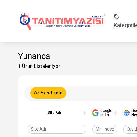
Kategoril
Yunanca
1 Ürün Listeleniyor.
Excel İndir
Google
Go
Site Adı
Index
Ne