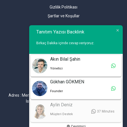
Gizlilik Politikası
Şartlar ve Koşullar
Tanıtım Yazısı Backlink
Birkaç Dakika içinde cevap veriyoruz.
İLETİŞİM
Akın Bilal Şahin
Yönetici
Telefon : 0 212 461 75 87
WhatsApp : 0 212 461 75 87
Gökhan GÖKMEN
E-mail :
info@tanitimyazisi.com.tr
Founder
Adres : Merkez Mh. DeğirmenBahçe Cd. A1 A Blok D : 19 Kat :1
İstwest Rezidans Bahçelievler / İSTANBUL
Aylin Deniz
37 Minutes
Müşteri Destek
🟢 Çevrimiçi