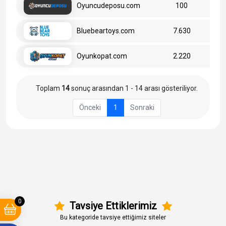
Oyuncudeposu.com
100
Bluebeartoys.com
7.630
Oyunkopat.com
2.220
Toplam
14
sonuç arasından 1 - 14 arası gösteriliyor.
Önceki
1
Sonraki
0
Tavsiye Ettiklerimiz
Bu kategoride tavsiye ettiğimiz siteler