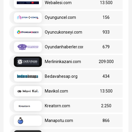
Webailesi.com
13.500
Oyunguncel.com
156
Oyuncukonseyi.com
933
Oyundanhaberler.com
679
Merlininkazani.com
209.000
Bedavahesap.org
434
Mavikol.com
13.500
Kreatorn.com
2.250
Manapotu.com
866