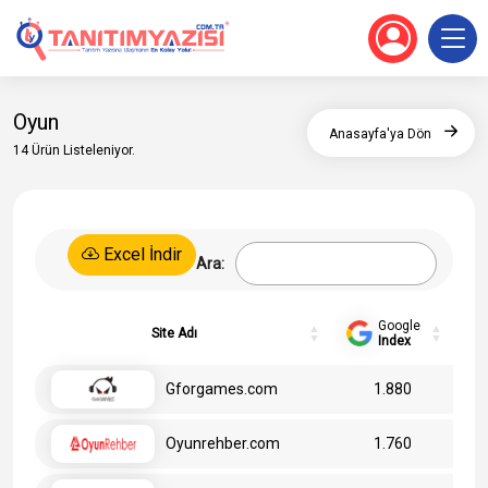
Oyun
Anasayfa'ya Dön
14 Ürün Listeleniyor.
Excel İndir
Ara:
Google
Site Adı
Index
Gforgames.com
1.880
Oyunrehber.com
1.760