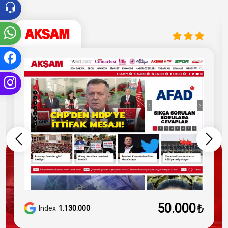
50.000
₺
Index
1.130.000
Google News
Kayıtlı