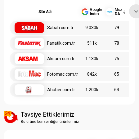
Google
Moz
Site Adı
Index
DA
Sabah.com.tr
9.030k
79
Fanatik.com.tr
511k
78
Aksam.com.tr
1.130k
75
Fotomac.com.tr
842k
65
Ahaber.com.tr
1.200k
64
Tavsiye Ettiklerimiz
Bu ürüne benzer diğer ürünlerimiz