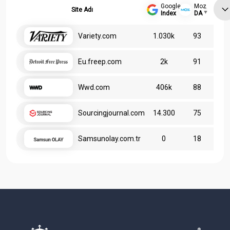
Google
Moz
Site Adı
Index
DA
Variety.com
1.030k
93
Eu.freep.com
2k
91
Wwd.com
406k
88
Sourcingjournal.com
14.300
75
Samsunolay.com.tr
0
18