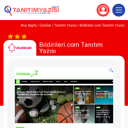
Ana Sayfa
/
Ürünler
/
Tanıtım Yazısı
/ Bildirileri.com Tanıtım Yazısı
Bildirileri.com Tanıtım
Yazısı
🔍