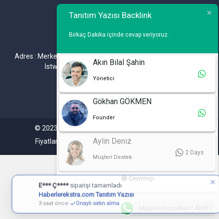
Telefon : 0 212 461 75 87
Tanıtım Yazısı Backlink
WhatsApp : 0 212 461 75 87
Birkaç Dakika içinde cevap veriyoruz.
E-mail :
info@tanitimyazisi.com.tr
Adres : Merkez Mh. DeğirmenBahçe Cd. A1 A Blok D : 19 Kat :1
Akın Bilal Şahin
İstwest Rezidans Bahçelievler / İSTANBUL
Yönetici
Gökhan GÖKMEN
Founder
© 2023. Tüm hakları saklıdır. Tanitimyazisi.com.tr
Aylin Deniz
Fiyatlarımıza %20 KDV Dahil Değildir.
2 Days
Müşteri Destek
🟢 Çevrimiçi
E*** Ç****
siparişi tamamladı
Haberlerekstra.com Tanıtım Yazısı
3 saat önce
·
Onaylı satın alma
Müşteri Hizmetleri ( Aktif )