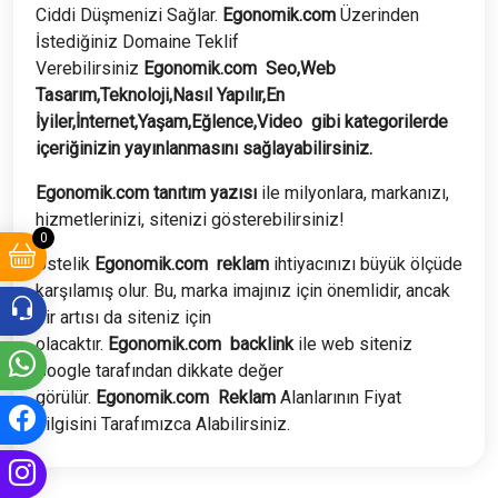
Ciddi Düşmenizi Sağlar.
Egonomik.com
Üzerinden
İstediğiniz Domaine Teklif
Verebilirsiniz
Egonomik.com
Seo,Web
Tasarım,Teknoloji,Nasıl Yapılır,En
İyiler,İnternet,Yaşam,Eğlence,Video
gibi kategorilerde
içeriğinizin yayınlanmasını sağlayabilirsiniz.
Egonomik.com tanıtım yazısı
ile milyonlara, markanızı,
hizmetlerinizi, sitenizi gösterebilirsiniz!
0
Üstelik
Egonomik.com
reklam
ihtiyacınızı büyük ölçüde
karşılamış olur. Bu, marka imajınız için önemlidir, ancak
bir artısı da siteniz için
olacaktır.
Egonomik.com
backlink
ile web siteniz
Google tarafından dikkate değer
görülür.
Egonomik.com
Reklam
Alanlarının Fiyat
bilgisini Tarafımızca Alabilirsiniz.