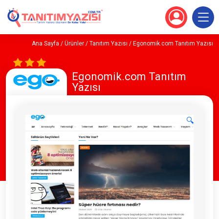
Ana Sayfa
/
Ürünler
/
Tanıtım Yazısı
/ Egonomik.com Tanıtım Yazısı
Egonomik.com Tanıtım
Yazısı
🔍