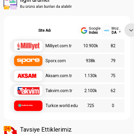
Bu ürünü alan bunları da alabilir
Google
Moz
Site Adı
Index
DA
Milliyet.com.tr
10.900k
82
Sporx.com
938k
79
Aksam.com.tr
1.130k
75
Takvim.com.tr
2.100k
62
Turkce.world.edu
725
0
Tavsiye Ettiklerimiz