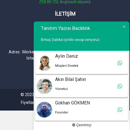
İLETİŞİM
Telefon : 0 212 461 75 87
Tanıtım Yazısı Backlink
WhatsApp : 0 212 461 75 87
Birkaç Dakika içinde cevap veriyoruz.
E-mail :
info@tanitimyazisi.com.tr
Adres : Merkez Mh. DeğirmenBahçe Cd. A1 A Blok D : 19 Kat :1
Aylin Deniz
İstwest Rezidans Bahçelievler / İSTANBUL
Müşteri Destek
Akın Bilal Şahin
Yönetici
© 2023. Tüm hakları saklıdır. Tanitimyazisi.com.tr
Fiyatlarımıza %20 KDV Dahil Değildir.
Gökhan GÖKMEN
Founder
🟢 Çevrimiçi