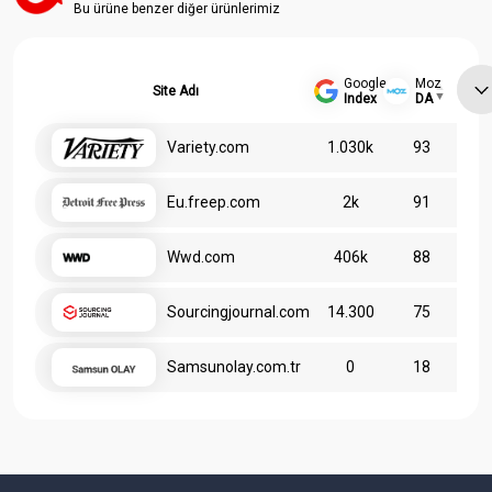
Bu ürüne benzer diğer ürünlerimiz
Google
Moz
Site Adı
Index
DA
Variety.com
1.030k
93
Eu.freep.com
2k
91
Wwd.com
406k
88
Sourcingjournal.com
14.300
75
Samsunolay.com.tr
0
18