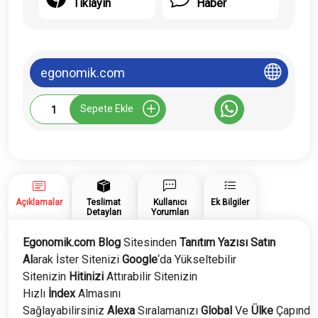
Tıklayın
Haber
egonomik.com
Egonomik.com
Sepete Ekle
Tanıtım
Yazısı
adet
Açıklamalar
Teslimat
Kullanıcı
Ek Bilgiler
Detayları
Yorumları
Egonomik.com Blog
Sitesinden
Tanıtım Yazısı Satın
Al
arak İster Sitenizi
Google
‘da Yükseltebilir
Sitenizin
Hitinizi
Attırabilir Sitenizin
Hızlı
İndex
Almasını
Sağlayabilirsiniz
Alexa
Sıralamanızı
Global
Ve
Ülke
Çapında