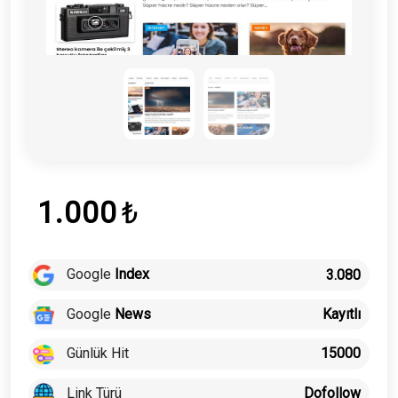
1.000
₺
Google
Index
3.080
Google
News
Kayıtlı
Günlük Hit
15000
Link Türü
Dofollow