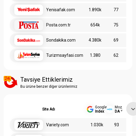
Yenisafak.com
1.890k
77
Posta.com.tr
654k
75
Sondakika.com
4.380k
69
Turizmsayfasi.com
1.380
62
Tavsiye Ettiklerimiz
Bu ürüne benzer diğer ürünlerimiz
Google
Moz
Site Adı
Index
DA
Variety.com
1.030k
93