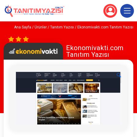
Ana Sayfa
/
Ürünler
/
Tanıtım Yazısı
/ Ekonomivakti.com Tanıtım Yazısı
Ekonomivakti.com
Tanıtım Yazısı
🔍