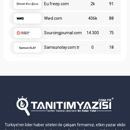
Eu.freep.com
2k
91
Wwd.com
406k
88
Sourcingjournal.com
14.300
75
Samsunolay.com.tr
0
18
Türkiye’nin lider haber siteleri ile çalışan firmamız, etkin yazar ekibi