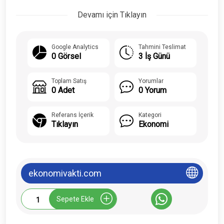
Devamı için Tıklayın
Google Analytics
Tahmini Teslimat
0 Görsel
3 İş Günü
Toplam Satış
Yorumlar
0 Adet
0 Yorum
Referans İçerik
Kategori
Tıklayın
Ekonomi
ekonomivakti.com
Ekonomivakti.com
Sepete Ekle
Tanıtım