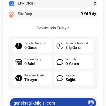
Link Çıkışı
2
Site Yaşı
9 Yıl 9 Ay
Devamı için Tıklayın
Google Analytics
Tahmini Teslimat
0 Görsel
3 İş Günü
Toplam Satış
Yorumlar
0 Adet
0 Yorum
Referans İçerik
Kategori
Tıklayın
Sağlık
genelsaglikbilgisi.com