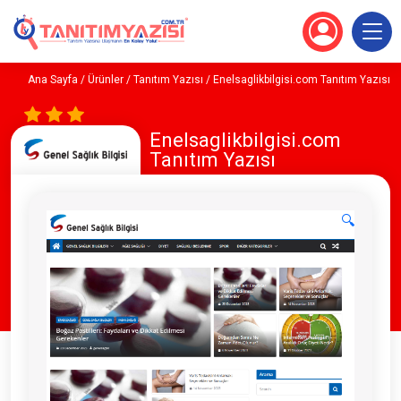
Ana Sayfa
/
Ürünler
/
Tanıtım Yazısı
/ Enelsaglikbilgisi.com Tanıtım Yazısı
Enelsaglikbilgisi.com
Tanıtım Yazısı
🔍