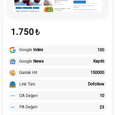
1.750
₺
Google
Index
130
Google
News
Kayıtlı
Günlük Hit
150000
Link Türü
Dofollow
DA Değeri
10
PA Değeri
23