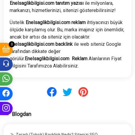
Enelsaglikbilgisi.com tanıtım yazısı
ile milyonlara,
markanızı, hizmetlerinizi, sitenizi gösterebilirsiniz!
Üstelik
Enelsaglikbilgisi
.com
reklam
ihtiyacınızı büyük
ölçüde karşılamış olur. Bu, marka imajınız için önemlidir,
ancak bir artısı da siteniz için olacaktır.
Enelsaglikbilgisi
.com
backlink
ile web siteniz Google
0
tarafından dikkate değer
görülür.
Enelsaglikbilgisi
.com
Reklam
Alanlarının Fiyat
bilgisini Tarafımızca Alabilirsiniz.
Blogdan
Zararlı (Toksik) Backlink Nedir? Sitenizi SEO