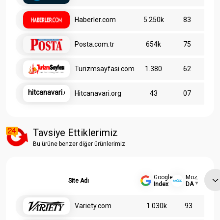
Haberler.com
5.250k
83
Posta.com.tr
654k
75
Turizmsayfasi.com
1.380
62
hitcanavari.org
Hitcanavari.org
43
07
Tavsiye Ettiklerimiz
Bu ürüne benzer diğer ürünlerimiz
Google
Moz
Site Adı
Index
DA
Variety.com
1.030k
93