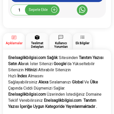
Enelsaglikbilgisi.com
Sepete Ekle
Tanıtım
Yazısı
adet
Açıklamalar
Teslimat
Kullanıcı
Ek Bilgiler
Detayları
Yorumları
Enelsaglikbilgisi.com Sağlık
Sitesinden
Tanıtım Yazısı
Satın Al
arak İster Sitenizi
Google
‘da Yükseltebilir
Sitenizin
Hitinizi
Attırabilir Sitenizin
Hızlı
İndex
Almasını
Sağlayabilirsiniz
Alexa
Sıralamanızı
Global
Ve
Ülke
Çapında Ciddi Düşmenizi Sağlar.
Enelsaglikbilgisi
.com
Üzerinden İstediğiniz Domaine
Teklif Verebilirsiniz
Enelsaglikbilgisi
.com
Tanıtım
Yazısı İçeriğe Uygun Kategoride Yayınlanmaktadır .