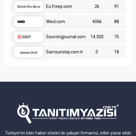
Eu.freep.com
2k
91
Wwd.com
406k
88
Sourcingjournal.com
14.300
75
Samsunolay.com.tr
0
18
Türkiye’nin lider haber siteleri ile çalışan firmamız, etkin yazar ekibi