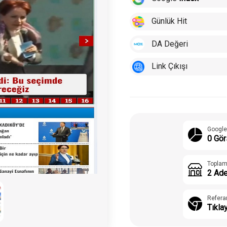
Günlük Hit
DA Değeri
Link Çıkışı
Google
0 Gör
Toplam
2 Ade
Refera
Tıkla