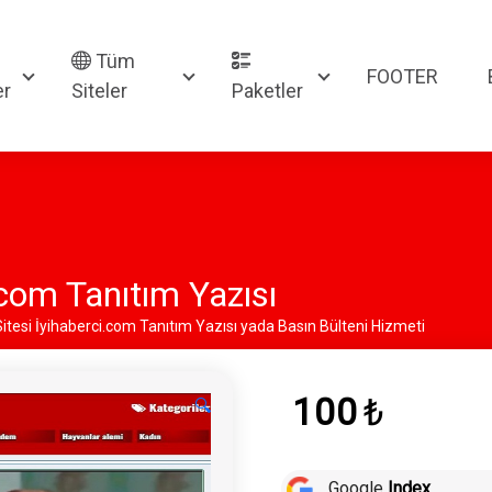
Tüm
FOOTER
er
Siteler
Paketler
.com Tanıtım Yazısı
Sitesi İyihaberci.com Tanıtım Yazısı yada Basın Bülteni Hizmeti
100
₺
🔍
Google
Index