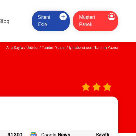
Siteni
Müşteri
Blog
Ekle
Paneli
Ana Sayfa
/
Ürünler
/
Tanıtım Yazısı
/ İyihaberci.com Tanıtım Yazısı
31.300
Google
News
Kayıtlı