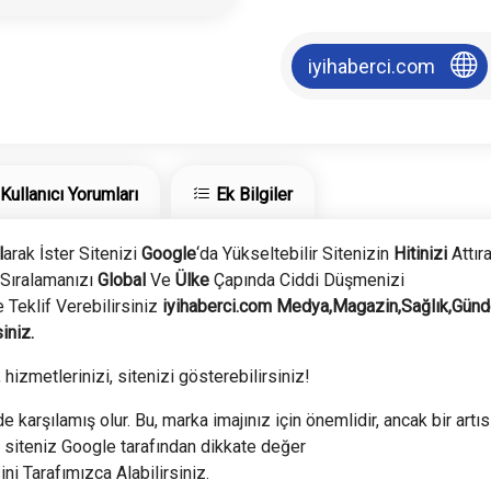
iyihaberci.com
Kullanıcı Yorumları
Ek Bilgiler
l
arak İster Sitenizi
Google
‘da Yükseltebilir Sitenizin
Hitinizi
Attıra
Sıralamanızı
Global
Ve
Ülke
Çapında Ciddi Düşmenizi
 Teklif Verebilirsiniz
iyihaberci.com
Medya
,Magazin,Sağlık,Gü
iniz.
 hizmetlerinizi, sitenizi gösterebilirsiniz!
e karşılamış olur. Bu, marka imajınız için önemlidir, ancak bir artıs
 siteniz Google tarafından dikkate değer
ini Tarafımızca Alabilirsiniz.