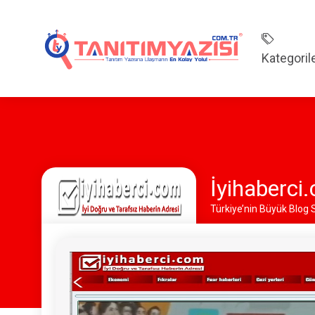
Kategoril
İyihaberci
Türkiye’nin Büyük Blog 