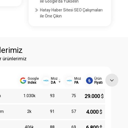
ile Google’da Yükselin
Hatay Haber Sitesi SEO Çalışmaları
ile Öne Çıkın
lerimiz
r ürünlerimiz
Google
Moz
Moz
Ürün
Index
DA
PA
Fiyatı
29.000
$
m
1.030k
93
75
4.000
$
om
2k
91
57
6.800
$
406k
88
69