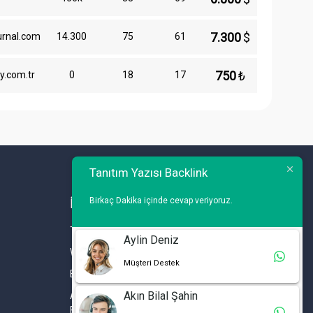
7.300
$
urnal.com
14.300
75
61
750
₺
y.com.tr
0
18
17
Tanıtım Yazısı Backlink
Birkaç Dakika içinde cevap veriyoruz.
İLETİŞİM
Telefon : 0 212 461 75 87
Aylin Deniz
WhatsApp : 0 212 461 75 87
Müşteri Destek
E-mail :
info@tanitimyazisi.com.tr
Akın Bilal Şahin
Adres : Merkez Mh. DeğirmenBahçe Cd. A1 A
Blok D : 19 Kat :1 İstwest Rezidans