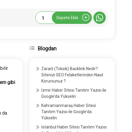
İyihaberci.com
Sepete Ekle
Tanıtım
Yazısı
adet
Blogdan
bilir
Zararlı (Toksik) Backlink Nedir?
Sitenizi SEO Felaketlerinden Nasıl
Korursunuz ?
ndem
gibi
İzmir Haber Sitesi Tanıtım Yazısı ile
Google’da Yükselin
Kahramanmaraş Haber Sitesi
Tanıtım Yazısı ile Google’da
ı da
Yükselin
İstanbul Haber Sitesi Tanıtım Yazısı