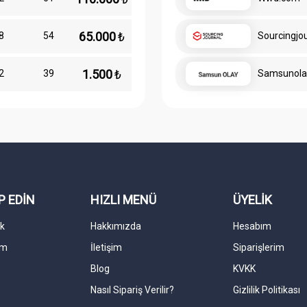
65.000
₺
8
54
Sourcingjo
1.500
₺
2
39
Samsunola
P EDİN
HIZLI MENÜ
ÜYELİK
k
Hakkımızda
Hesabım
am
İletişim
Siparişlerim
Blog
KVKK
Nasıl Sipariş Verilir?
Gizlilik Politikası