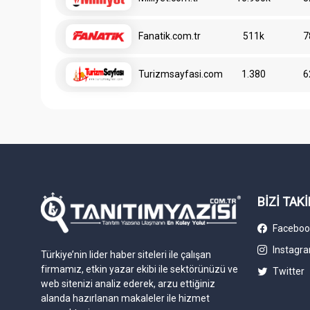
Fanatik.com.tr
511k
7
Turizmsayfasi.com
1.380
6
BİZİ TAKİ
Faceboo
Instagr
Türkiye’nin lider haber siteleri ile çalışan
firmamız, etkin yazar ekibi ile sektörünüzü ve
Twitter
web sitenizi analiz ederek, arzu ettiğiniz
alanda hazırlanan makaleler ile hizmet