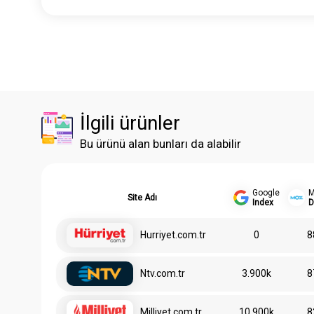
İlgili ürünler
Bu ürünü alan bunları da alabilir
Google
Site Adı
Index
Hurriyet.com.tr
0
8
Ntv.com.tr
3.900k
8
Milliyet.com.tr
10.900k
8