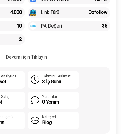
Link Türü
4.000
Dofollow
PA Değeri
10
35
2
Devamı için Tıklayın
 Analytics
Tahmini Teslimat
sel
3 İş Günü
 Satış
Yorumlar
t
0 Yorum
ns İçerik
Kategori
yın
Blog