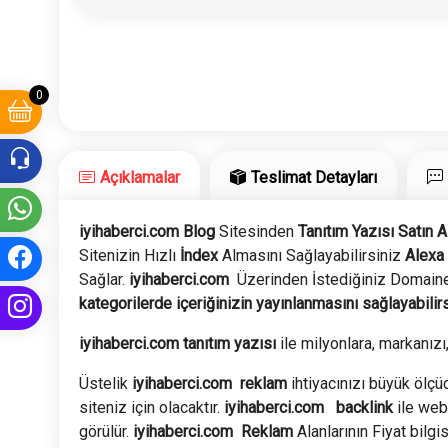
0
Açıklamalar
Teslimat Detayları
iyihaberci.com Blog
Sitesinden
Tanıtım Yazısı Satın A
Sitenizin Hızlı
İndex
Almasını Sağlayabilirsiniz
Alexa
Sağlar.
iyihaberci.com
Üzerinden İstediğiniz Domaine
kategorilerde içeriğinizin yayınlanmasını sağlayabilirs
iyihaberci.com tanıtım yazısı
ile milyonlara, markanızı,
Üstelik
iyihaberci.com
reklam
ihtiyacınızı büyük ölçüd
siteniz için olacaktır.
iyihaberci.com
backlink
ile web
görülür.
iyihaberci.com
Reklam
Alanlarının Fiyat bilgis