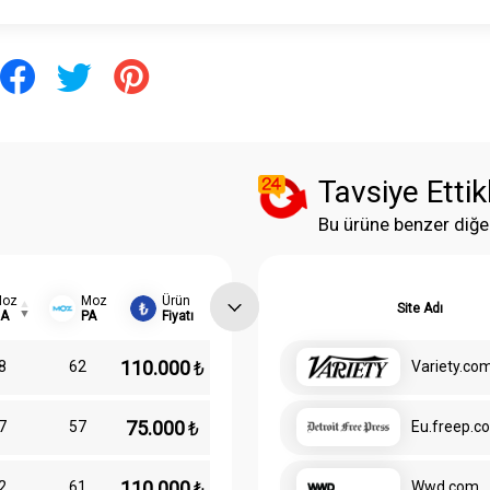
Tavsiye Ettik
Bu ürüne benzer diğe
Moz
Moz
Ürün
Site Adı
DA
PA
Fiyatı
110.000
₺
8
62
Variety.co
75.000
₺
7
57
Eu.freep.c
110.000
₺
2
61
Wwd.com